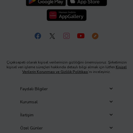
Çiçeksepeti olarak kişisel verilerinizin gizliliğini önemsiyoruz. Şirketimizin
kişisel veri işleme süreçleri hakkında detaylı bilgi almak için lütfen
Kişisel
Verilerin Korunması ve Gizlilik Politikası
’nı inceleyiniz.
Faydalı Bilgiler
Kurumsal
İletişim
Özel Günler