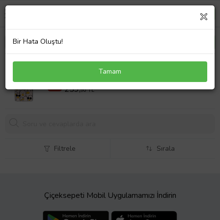
Bir Hata Oluştu!
Samsung Galaxy S22 Uyumlu Köşe Korumalı
Tamam
Antişok Kapak Duck Tasarımlı Şeffaf Kılıf
499,90 TL
%48
259,
90 TL
Filtrele
Sırala
Çiçeksepeti Mobil Uygulamamızı İndirin