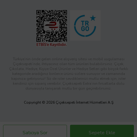
Türkiye’nin önde gelen online alışveriş sitesi ve mobil uygulaması
Çiçeksepeti’nde, ihtiyacınız olan tüm ürünleri bulabilirsiniz. Çiçek,
Çikolata, Hediye, Kişiye Özel Ürünler ve Hediye Setleri gibi birçok farklı
kategoride aradığınız binlerce ürünü sizlere sunuyor ve zamanında
kapınıza getiriyoruz! Siz de ister sevdiklerinizi mutlu etmek için, ister
kendiniz için sipariş verebilir; Çiçeksepeti Extra’nın fırsatlarla dolu
dünyasıyla tanışarak mutlu bir gün geçirebilirsiniz.
Copyright © 2026 Çiçeksepeti İnternet Hizmetleri A.Ş
Satıcıya Sor
Sepete Ekle