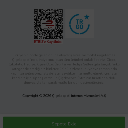
Türkiye’nin önde gelen online alışveriş sitesi ve mobil uygulaması
Çiçeksepeti’nde, ihtiyacınız olan tüm ürünleri bulabilirsiniz. Çiçek,
Çikolata, Hediye, Kişiye Özel Ürünler ve Hediye Setleri gibi birçok farklı
kategoride aradığınız binlerce ürünü sizlere sunuyor ve zamanında
kapınıza getiriyoruz! Siz de ister sevdiklerinizi mutlu etmek için, ister
kendiniz için sipariş verebilir; Çiçeksepeti Extra’nın fırsatlarla dolu
dünyasıyla tanışarak mutlu bir gün geçirebilirsiniz.
Copyright © 2026 Çiçeksepeti İnternet Hizmetleri A.Ş
Sepete Ekle