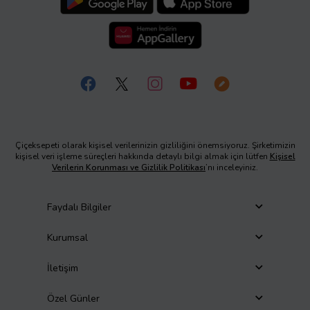
Çiçeksepeti olarak kişisel verilerinizin gizliliğini önemsiyoruz. Şirketimizin
kişisel veri işleme süreçleri hakkında detaylı bilgi almak için lütfen
Kişisel
Verilerin Korunması ve Gizlilik Politikası
’nı inceleyiniz.
Faydalı Bilgiler
Kurumsal
İletişim
Özel Günler