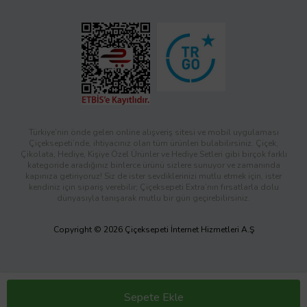
Türkiye’nin önde gelen online alışveriş sitesi ve mobil uygulaması
Çiçeksepeti’nde, ihtiyacınız olan tüm ürünleri bulabilirsiniz. Çiçek,
Çikolata, Hediye, Kişiye Özel Ürünler ve Hediye Setleri gibi birçok farklı
kategoride aradığınız binlerce ürünü sizlere sunuyor ve zamanında
kapınıza getiriyoruz! Siz de ister sevdiklerinizi mutlu etmek için, ister
kendiniz için sipariş verebilir; Çiçeksepeti Extra’nın fırsatlarla dolu
dünyasıyla tanışarak mutlu bir gün geçirebilirsiniz.
Copyright © 2026 Çiçeksepeti İnternet Hizmetleri A.Ş
Sepete Ekle