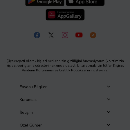
Çiçeksepeti olarak kişisel verilerinizin gizliliğini önemsiyoruz. Şirketimizin
kişisel veri işleme süreçleri hakkında detaylı bilgi almak için lütfen
Kişisel
Verilerin Korunması ve Gizlilik Politikası
’nı inceleyiniz.
Faydalı Bilgiler
Kurumsal
İletişim
Özel Günler