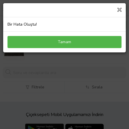
Bir Hata Oluştu!
Samsung NP-550P5C-T03 Klavye Türkçe Siyah
Tamam
868,
57 TL
Filtrele
Sırala
Çiçeksepeti Mobil Uygulamamızı İndirin