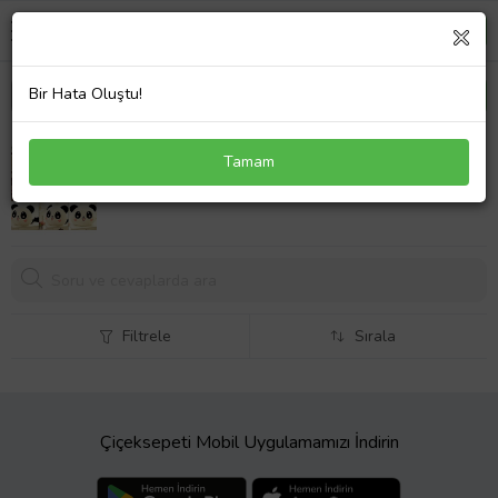
Bir Hata Oluştu!
Sevimli Panda Yastık
Tamam
Filtrele
Sırala
Çiçeksepeti Mobil Uygulamamızı İndirin