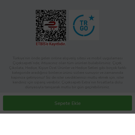
Türkiye’nin önde gelen online alışveriş sitesi ve mobil uygulaması
Çiçeksepeti’nde, ihtiyacınız olan tüm ürünleri bulabilirsiniz. Çiçek,
Çikolata, Hediye, Kişiye Özel Ürünler ve Hediye Setleri gibi birçok farklı
kategoride aradığınız binlerce ürünü sizlere sunuyor ve zamanında
kapınıza getiriyoruz! Siz de ister sevdiklerinizi mutlu etmek için, ister
kendiniz için sipariş verebilir; Çiçeksepeti Extra’nın fırsatlarla dolu
dünyasıyla tanışarak mutlu bir gün geçirebilirsiniz.
Copyright © 2026 Çiçeksepeti İnternet Hizmetleri A.Ş
Sepete Ekle