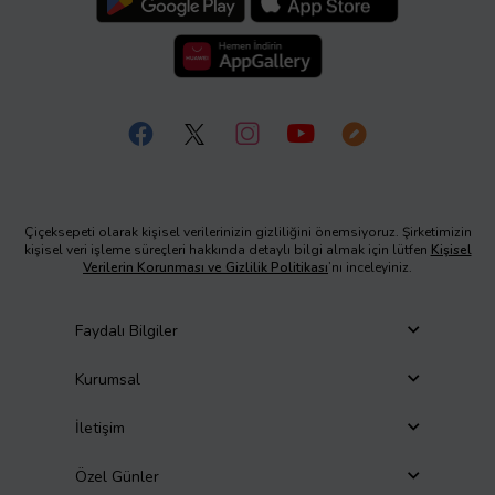
Çiçeksepeti olarak kişisel verilerinizin gizliliğini önemsiyoruz. Şirketimizin
kişisel veri işleme süreçleri hakkında detaylı bilgi almak için lütfen
Kişisel
Verilerin Korunması ve Gizlilik Politikası
’nı inceleyiniz.
Faydalı Bilgiler
Kurumsal
İletişim
Özel Günler