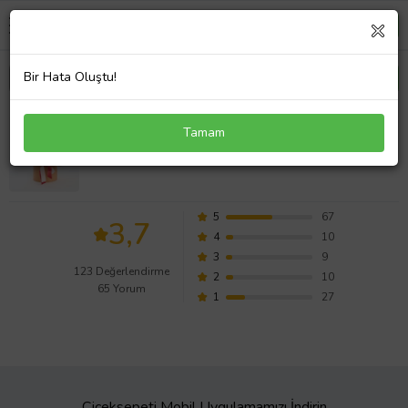
Bir Hata Oluştu!
Somon Saksıda Kırmızı, Beyaz, Pembe ve Lila Güller
Tamam
Değerlendirmeleri
5
67
3,7
4
10
3
9
123 Değerlendirme
2
10
65 Yorum
1
27
Çiçeksepeti Mobil Uygulamamızı İndirin