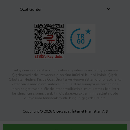
Özel Günler
Türkiye’nin önde gelen online alışveriş sitesi ve mobil uygulaması
Çiçeksepeti’nde, ihtiyacınız olan tüm ürünleri bulabilirsiniz. Çiçek,
Çikolata, Hediye, Kişiye Özel Ürünler ve Hediye Setleri gibi birçok farklı
kategoride aradığınız binlerce ürünü sizlere sunuyor ve zamanında
kapınıza getiriyoruz! Siz de ister sevdiklerinizi mutlu etmek için, ister
kendiniz için sipariş verebilir; Çiçeksepeti Extra’nın fırsatlarla dolu
dünyasıyla tanışarak mutlu bir gün geçirebilirsiniz.
Copyright © 2026 Çiçeksepeti İnternet Hizmetleri A.Ş