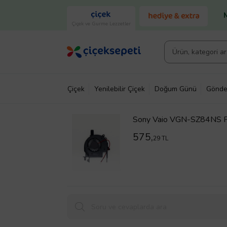
Çiçek ve Gurme Lezzetler
Çiçek
Yenilebilir Çiçek
Doğum Günü
Gönde
Sony Vaio VGN-SZ84NS Fa
575,
29 TL