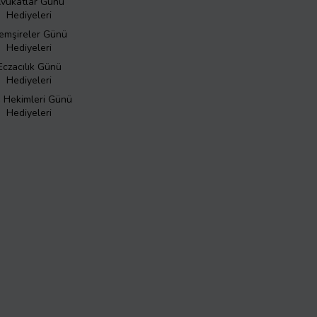
vukatlar Günü
Hediyeleri
emşireler Günü
Hediyeleri
Eczacılık Günü
Hediyeleri
ş Hekimleri Günü
Hediyeleri