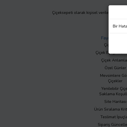
Çiçeksepeti olarak kişisel verilerinizin giz
Bir Hat
Faydalı Bilgil
Çiçek Bakımı
Çiçek Eşliğinde N
Çiçek Anlamla
Özel Günler
Mevsimlere Gö
Çiçekler
Yenilebilir Çiç
Saklama Koşull
Site Haritası
Ürün Sıralama Krit
Teslimat İpuçla
Sipariş Güncell