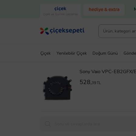
Çiçek ve Gurme Lezzetler
Çiçek
Yenilebilir Çiçek
Doğum Günü
Gönde
Sony Vaio VPC-EB2GFX/B 
528,
39 TL