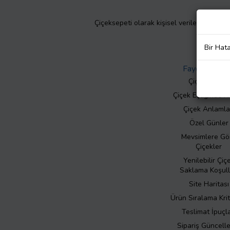
Çiçeksepeti olarak kişisel verilerinizin giz
Bir Hat
Faydalı Bilgil
Çiçek Bakımı
Çiçek Eşliğinde N
Çiçek Anlamla
Özel Günler
Mevsimlere Gö
Çiçekler
Yenilebilir Çiç
Saklama Koşull
Site Haritası
Ürün Sıralama Krit
Teslimat İpuçla
Sipariş Güncell