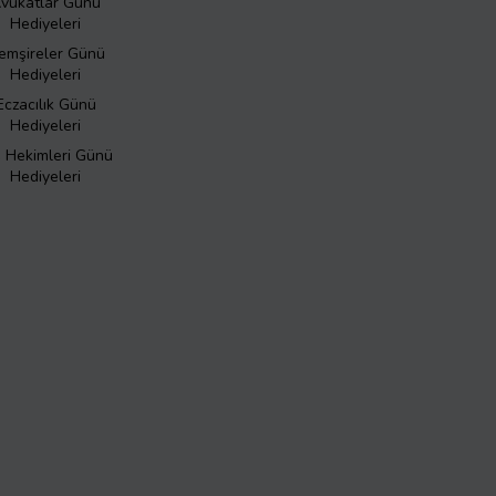
vukatlar Günü
Hediyeleri
emşireler Günü
Hediyeleri
Eczacılık Günü
Hediyeleri
ş Hekimleri Günü
Hediyeleri