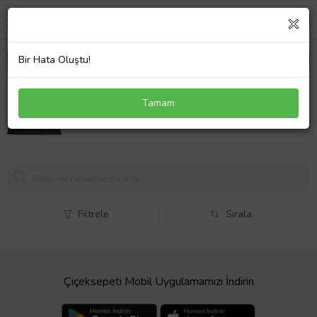
Bir Hata Oluştu!
Sony Vaio VPC-F13Z1E/B Klavye Türkçe Siyah
Tamam
1152,
07 TL
Filtrele
Sırala
Çiçeksepeti Mobil Uygulamamızı İndirin