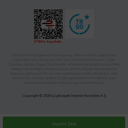
Türkiye’nin önde gelen online alışveriş sitesi ve mobil uygulaması
Çiçeksepeti’nde, ihtiyacınız olan tüm ürünleri bulabilirsiniz. Çiçek,
Çikolata, Hediye, Kişiye Özel Ürünler ve Hediye Setleri gibi birçok farklı
kategoride aradığınız binlerce ürünü sizlere sunuyor ve zamanında
kapınıza getiriyoruz! Siz de ister sevdiklerinizi mutlu etmek için, ister
kendiniz için sipariş verebilir; Çiçeksepeti Extra’nın fırsatlarla dolu
dünyasıyla tanışarak mutlu bir gün geçirebilirsiniz.
Copyright © 2026 Çiçeksepeti İnternet Hizmetleri A.Ş
Sepete Ekle