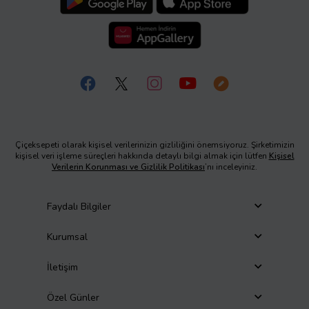
Çiçeksepeti olarak kişisel verilerinizin gizliliğini önemsiyoruz. Şirketimizin
kişisel veri işleme süreçleri hakkında detaylı bilgi almak için lütfen
Kişisel
Verilerin Korunması ve Gizlilik Politikası
’nı inceleyiniz.
Faydalı Bilgiler
Kurumsal
İletişim
Özel Günler