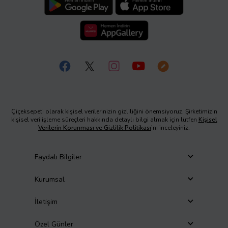
Çiçeksepeti olarak kişisel verilerinizin gizliliğini önemsiyoruz. Şirketimizin
kişisel veri işleme süreçleri hakkında detaylı bilgi almak için lütfen
Kişisel
Verilerin Korunması ve Gizlilik Politikası
’nı inceleyiniz.
Faydalı Bilgiler
Kurumsal
İletişim
Özel Günler