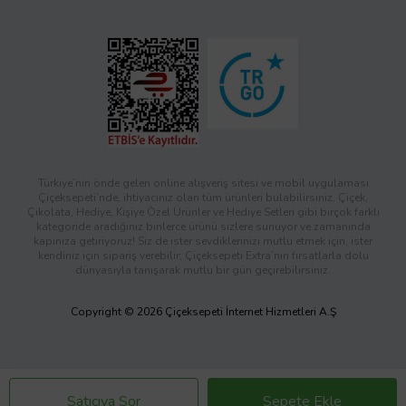
Türkiye’nin önde gelen online alışveriş sitesi ve mobil uygulaması
Çiçeksepeti’nde, ihtiyacınız olan tüm ürünleri bulabilirsiniz. Çiçek,
Çikolata, Hediye, Kişiye Özel Ürünler ve Hediye Setleri gibi birçok farklı
kategoride aradığınız binlerce ürünü sizlere sunuyor ve zamanında
kapınıza getiriyoruz! Siz de ister sevdiklerinizi mutlu etmek için, ister
kendiniz için sipariş verebilir; Çiçeksepeti Extra’nın fırsatlarla dolu
dünyasıyla tanışarak mutlu bir gün geçirebilirsiniz.
Copyright © 2026 Çiçeksepeti İnternet Hizmetleri A.Ş
Satıcıya Sor
Sepete Ekle