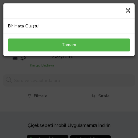
Bir Hata Oluştu!
Sony Vaio VPCEH27FX/B Adaptör Laptop Şarj Aleti
Tamam
90W
Sepette %10 İndirim
885
,69 TL
797,
12 TL
Kargo Bedava
Filtrele
Sırala
Çiçeksepeti Mobil Uygulamamızı İndirin