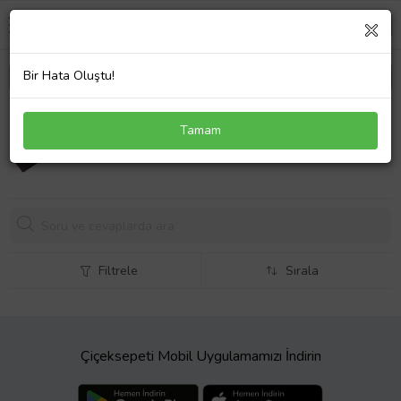
Bir Hata Oluştu!
Sony Vaio VPCX13X5050X Notebook Batarya
Tamam
Laptop Pil 4Cell
2811,
06 TL
Filtrele
Sırala
Çiçeksepeti Mobil Uygulamamızı İndirin