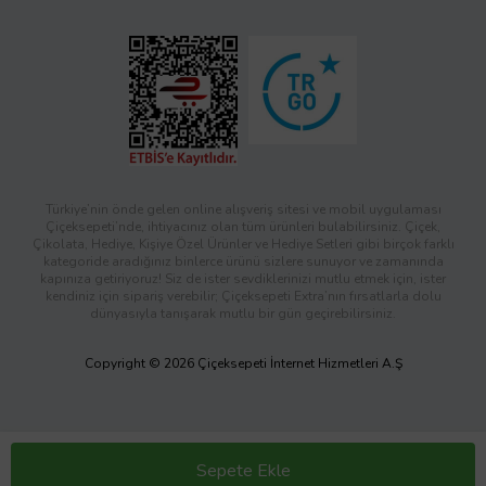
Türkiye’nin önde gelen online alışveriş sitesi ve mobil uygulaması
Çiçeksepeti’nde, ihtiyacınız olan tüm ürünleri bulabilirsiniz. Çiçek,
Çikolata, Hediye, Kişiye Özel Ürünler ve Hediye Setleri gibi birçok farklı
kategoride aradığınız binlerce ürünü sizlere sunuyor ve zamanında
kapınıza getiriyoruz! Siz de ister sevdiklerinizi mutlu etmek için, ister
kendiniz için sipariş verebilir; Çiçeksepeti Extra’nın fırsatlarla dolu
dünyasıyla tanışarak mutlu bir gün geçirebilirsiniz.
Copyright © 2026 Çiçeksepeti İnternet Hizmetleri A.Ş
Sepete Ekle