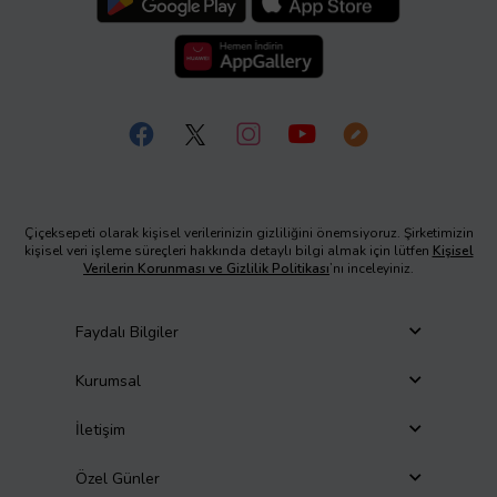
Çiçeksepeti olarak kişisel verilerinizin gizliliğini önemsiyoruz. Şirketimizin
kişisel veri işleme süreçleri hakkında detaylı bilgi almak için lütfen
Kişisel
Verilerin Korunması ve Gizlilik Politikası
’nı inceleyiniz.
Faydalı Bilgiler
Kurumsal
İletişim
Özel Günler