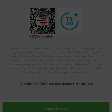
Türkiye’nin önde gelen online alışveriş sitesi ve mobil uygulaması
Çiçeksepeti’nde, ihtiyacınız olan tüm ürünleri bulabilirsiniz. Çiçek,
Çikolata, Hediye, Kişiye Özel Ürünler ve Hediye Setleri gibi birçok farklı
kategoride aradığınız binlerce ürünü sizlere sunuyor ve zamanında
kapınıza getiriyoruz! Siz de ister sevdiklerinizi mutlu etmek için, ister
kendiniz için sipariş verebilir; Çiçeksepeti Extra’nın fırsatlarla dolu
dünyasıyla tanışarak mutlu bir gün geçirebilirsiniz.
Copyright © 2026 Çiçeksepeti İnternet Hizmetleri A.Ş
Sepete Ekle