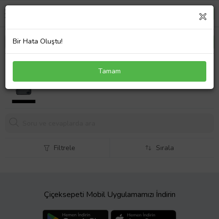
Bir Hata Oluştu!
Spor Unisex Sırt Çantası Su Geçirmez Kumaş Gri
Tamam
Filtrele
Sırala
Çiçeksepeti Mobil Uygulamamızı İndirin