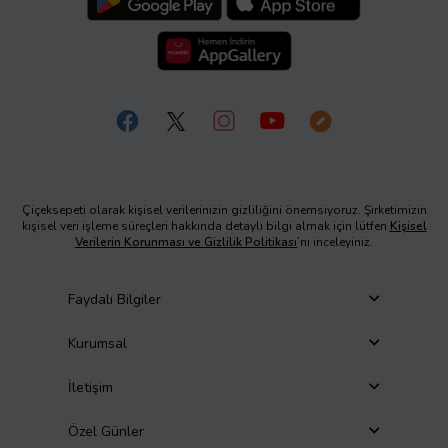
Çiçeksepeti olarak kişisel verilerinizin gizliliğini önemsiyoruz. Şirketimizin
kişisel veri işleme süreçleri hakkında detaylı bilgi almak için lütfen
Kişisel
Verilerin Korunması ve Gizlilik Politikası
’nı inceleyiniz.
Faydalı Bilgiler
Kurumsal
İletişim
Özel Günler