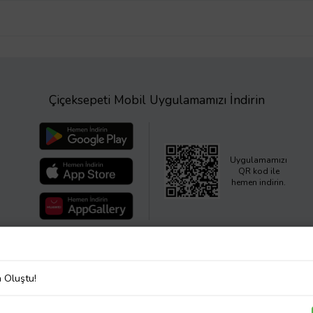
Çiçeksepeti Mobil Uygulamamızı İndirin
Uygulamamızı
QR kod ile
hemen indirin.
a Oluştu!