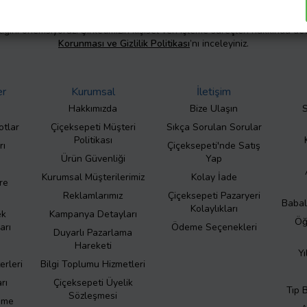
liliğini önemsiyoruz. Şirketimizin kişisel veri işleme süreçleri hakkında de
Korunması ve Gizlilik Politikası
’nı inceleyiniz.
er
Kurumsal
İletişim
Hakkımızda
Bize Ulaşın
S
otlar
Çiçeksepeti Müşteri
Sıkça Sorulan Sorular
Politikası
rı
Çiçeksepeti'nde Satış
Ürün Güvenliği
Yap
Kurumsal Müşterilerimiz
Kolay İade
re
Reklamlarımız
Çiçeksepeti Pazaryeri
Babal
Kolaylıkları
ek
Kampanya Detayları
Öğ
arı
Ödeme Seçenekleri
Duyarlı Pazarlama
Hareketi
Yı
erleri
Bilgi Toplumu Hizmetleri
rı
Çiçeksepeti Üyelik
Tıp 
Sözleşmesi
eme