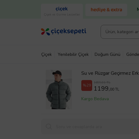
Çiçek ve Gurme Lezzetler
Çiçek
Yenilebilir Çiçek
Doğum Günü
Gönde
Su ve Rüzgar Geçirmez Er
1699,01 TL
%29
1199,
00 TL
Kargo Bedava