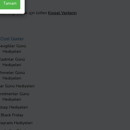
Tamam
taylı bilgi almak için lütfen
Kişisel Verilerin
Özel Günler
evgililer Günü
Hediyeleri
Kadınlar Günü
Hediyeleri
Anneler Günü
Hediyeleri
ar Günü Hediyeleri
retmenler Günü
Hediyeleri
lbaşı Hediyeleri
Black Friday
Bayramı Hediyeleri