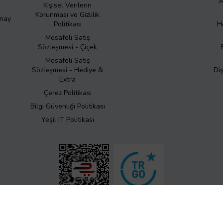
A
Kişisel Verilerin
Korunması ve Gizlilik
Onay
Politikası
H
Mesafeli Satış
Sözleşmesi - Çiçek
Mesafeli Satış
Sözleşmesi - Hediye &
Di
Extra
Çerez Politikası
Bilgi Güvenliği Politikası
Yeşil IT Politikası