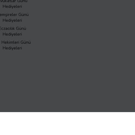
vukatlar Günü
Hediyeleri
emşireler Günü
Hediyeleri
Eczacılık Günü
Hediyeleri
ş Hekimleri Günü
Hediyeleri