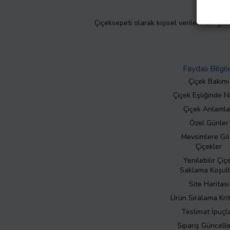
Çiçeksepeti olarak kişisel verilerinizin giz
Faydalı Bilgil
Çiçek Bakımı
Çiçek Eşliğinde N
Çiçek Anlamla
Özel Günler
Mevsimlere Gö
Çiçekler
Yenilebilir Çiç
Saklama Koşull
Site Haritası
Ürün Sıralama Krit
Teslimat İpuçla
Sipariş Güncell