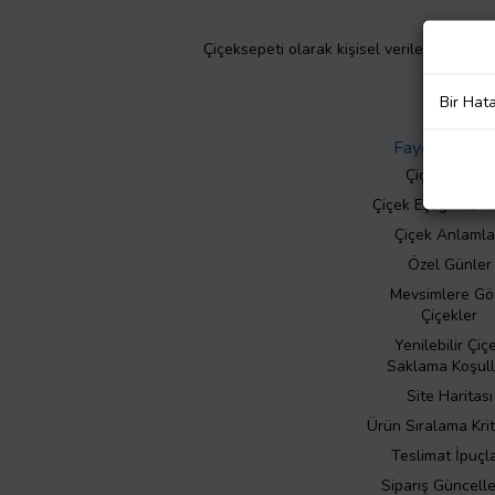
Çiçeksepeti olarak kişisel verilerinizin giz
Bir Hat
Faydalı Bilgil
Çiçek Bakımı
Çiçek Eşliğinde N
Çiçek Anlamla
Özel Günler
Mevsimlere Gö
Çiçekler
Yenilebilir Çiç
Saklama Koşull
Site Haritası
Ürün Sıralama Krit
Teslimat İpuçla
Sipariş Güncell