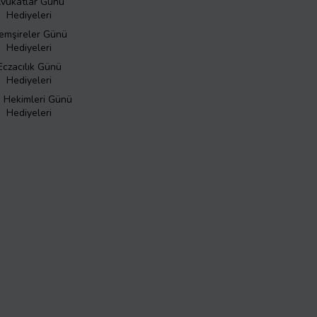
vukatlar Günü
Hediyeleri
emşireler Günü
Hediyeleri
Eczacılık Günü
Hediyeleri
ş Hekimleri Günü
Hediyeleri