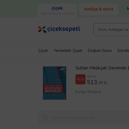
Çiçek ve Gurme Lezzetler
Çiçek
Yenilebilir Çiçek
Doğum Günü
Gönde
Sultan Melikşah Devrinde 
660 TL
%22
513,
75 TL
Kargo Bedava