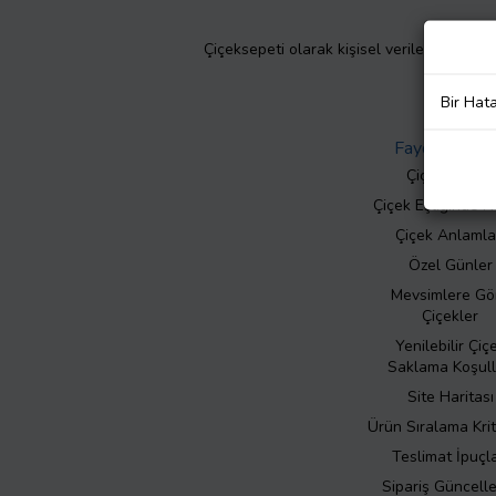
Çiçeksepeti olarak kişisel verilerinizin giz
Bir Hat
Faydalı Bilgil
Çiçek Bakımı
Çiçek Eşliğinde N
Çiçek Anlamla
Özel Günler
Mevsimlere Gö
Çiçekler
Yenilebilir Çiç
Saklama Koşull
Site Haritası
Ürün Sıralama Krit
Teslimat İpuçla
Sipariş Güncell