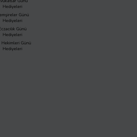
vukatlar Günü
Hediyeleri
emşireler Günü
Hediyeleri
Eczacılık Günü
Hediyeleri
ş Hekimleri Günü
Hediyeleri