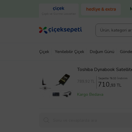
Çiçek ve Gurme Lezzetler
Çiçek
Yenilebilir Çiçek
Doğum Günü
Gönde
Toshiba Dynabook Satelli
Sepette %10 İndirim
789
,92 TL
710,
93 TL
Kargo Bedava