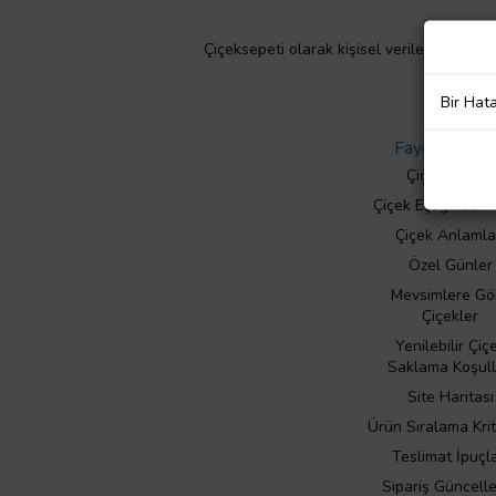
Çiçeksepeti olarak kişisel verilerinizin giz
Bir Hat
Faydalı Bilgil
Çiçek Bakımı
Çiçek Eşliğinde N
Çiçek Anlamla
Özel Günler
Mevsimlere Gö
Çiçekler
Yenilebilir Çiç
Saklama Koşull
Site Haritası
Ürün Sıralama Krit
Teslimat İpuçla
Sipariş Güncell