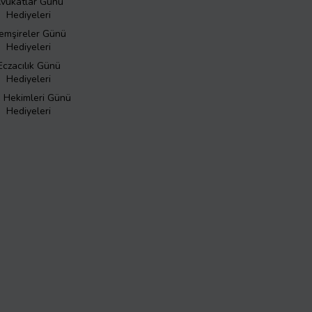
vukatlar Günü
Hediyeleri
emşireler Günü
Hediyeleri
Eczacılık Günü
Hediyeleri
ş Hekimleri Günü
Hediyeleri