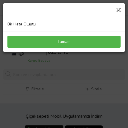
Bir Hata Oluştu!
Toshiba Dynabook Satellite M50-130 Notebook
Tamam
Adaptör Laptop Şarj
Sepette %10 İndirim
914
,74 TL
823,
27 TL
Kargo Bedava
Filtrele
Sırala
Çiçeksepeti Mobil Uygulamamızı İndirin