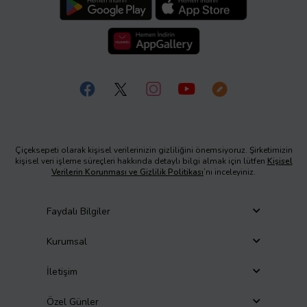
Çiçeksepeti olarak kişisel verilerinizin gizliliğini önemsiyoruz. Şirketimizin
kişisel veri işleme süreçleri hakkında detaylı bilgi almak için lütfen
Kişisel
Verilerin Korunması ve Gizlilik Politikası
’nı inceleyiniz.
Faydalı Bilgiler
Kurumsal
İletişim
Özel Günler