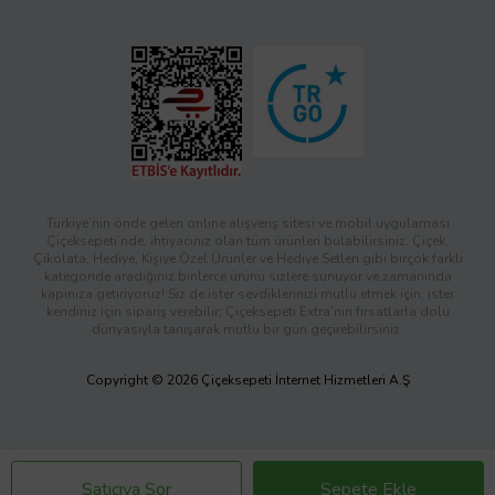
Türkiye’nin önde gelen online alışveriş sitesi ve mobil uygulaması
Çiçeksepeti’nde, ihtiyacınız olan tüm ürünleri bulabilirsiniz. Çiçek,
Çikolata, Hediye, Kişiye Özel Ürünler ve Hediye Setleri gibi birçok farklı
kategoride aradığınız binlerce ürünü sizlere sunuyor ve zamanında
kapınıza getiriyoruz! Siz de ister sevdiklerinizi mutlu etmek için, ister
kendiniz için sipariş verebilir; Çiçeksepeti Extra’nın fırsatlarla dolu
dünyasıyla tanışarak mutlu bir gün geçirebilirsiniz.
Copyright © 2026 Çiçeksepeti İnternet Hizmetleri A.Ş
Satıcıya Sor
Sepete Ekle