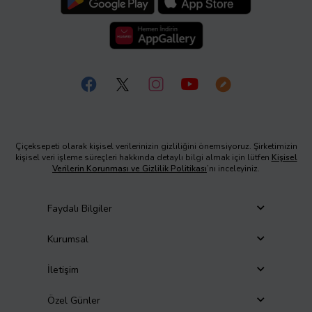
Çiçeksepeti olarak kişisel verilerinizin gizliliğini önemsiyoruz. Şirketimizin
kişisel veri işleme süreçleri hakkında detaylı bilgi almak için lütfen
Kişisel
Verilerin Korunması ve Gizlilik Politikası
’nı inceleyiniz.
Faydalı Bilgiler
Kurumsal
İletişim
Özel Günler