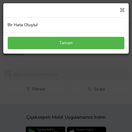
Bir Hata Oluştu!
Toshiba Satellite A500-18Q Klavye Gümüş Türkçe
Tamam
Gri
665,
59 TL
Filtrele
Sırala
Çiçeksepeti Mobil Uygulamamızı İndirin