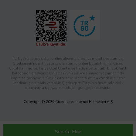
Türkiye’nin önde gelen online alışveriş sitesi ve mobil uygulaması
Çiçeksepeti’nde, ihtiyacınız olan tüm ürünleri bulabilirsiniz. Çiçek,
Çikolata, Hediye, Kişiye Özel Ürünler ve Hediye Setleri gibi birçok farklı
kategoride aradığınız binlerce ürünü sizlere sunuyor ve zamanında
kapınıza getiriyoruz! Siz de ister sevdiklerinizi mutlu etmek için, ister
kendiniz için sipariş verebilir; Çiçeksepeti Extra’nın fırsatlarla dolu
dünyasıyla tanışarak mutlu bir gün geçirebilirsiniz.
Copyright © 2026 Çiçeksepeti İnternet Hizmetleri A.Ş
Sepete Ekle