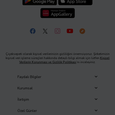
Çiçeksepeti olarak kişisel verilerinizin gizliliğini önemsiyoruz. Şirketimizin
kişisel veri işleme süreçleri hakkında detaylı bilgi almak için lütfen
Kişisel
Verilerin Korunması ve Gizlilik Politikası
’nı inceleyiniz.
Faydalı Bilgiler
Kurumsal
İletişim
Özel Günler