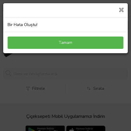
Bir Hata Oluştu!
Toshiba Satellite C660D-153 Batarya Laptop Pil
Tamam
Toshiba Satellite C660D-18F Batarya Laptop Pil
1285,
59 TL
Filtrele
Sırala
Çiçeksepeti Mobil Uygulamamızı İndirin