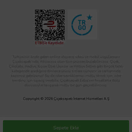
Türkiye’nin önde gelen online alışveriş sitesi ve mobil uygulaması
Çiçeksepeti’nde, ihtiyacınız olan tüm ürünleri bulabilirsiniz. Çiçek,
Çikolata, Hediye, Kişiye Özel Ürünler ve Hediye Setleri gibi birçok farklı
kategoride aradığınız binlerce ürünü sizlere sunuyor ve zamanında
kapınıza getiriyoruz! Siz de ister sevdiklerinizi mutlu etmek için, ister
kendiniz için sipariş verebilir; Çiçeksepeti Extra’nın fırsatlarla dolu
dünyasıyla tanışarak mutlu bir gün geçirebilirsiniz.
Copyright © 2026 Çiçeksepeti İnternet Hizmetleri A.Ş
Sepete Ekle