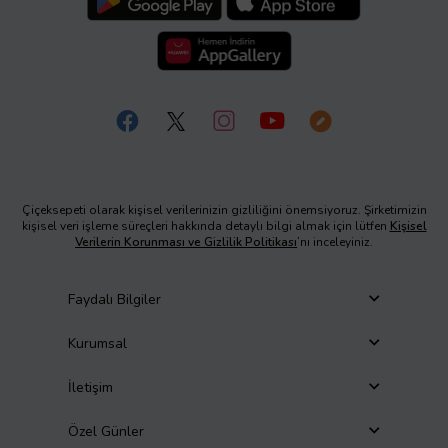
Çiçeksepeti olarak kişisel verilerinizin gizliliğini önemsiyoruz. Şirketimizin
kişisel veri işleme süreçleri hakkında detaylı bilgi almak için lütfen
Kişisel
Verilerin Korunması ve Gizlilik Politikası
’nı inceleyiniz.
Faydalı Bilgiler
Kurumsal
İletişim
Özel Günler