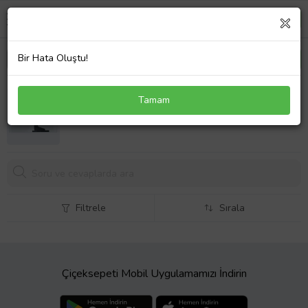
Bir Hata Oluştu!
Toshiba Satellite C850-08K Klavye Türkçe Beyaz
Tamam
972,
88 TL
Filtrele
Sırala
Çiçeksepeti Mobil Uygulamamızı İndirin