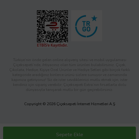
Türkiye’nin önde gelen online alışveriş sitesi ve mobil uygulaması
Çiçeksepeti’nde, ihtiyacınız olan tüm ürünleri bulabilirsiniz. Çiçek,
Çikolata, Hediye, Kişiye Özel Ürünler ve Hediye Setleri gibi birçok farklı
kategoride aradığınız binlerce ürünü sizlere sunuyor ve zamanında
kapınıza getiriyoruz! Siz de ister sevdiklerinizi mutlu etmek için, ister
kendiniz için sipariş verebilir; Çiçeksepeti Extra’nın fırsatlarla dolu
dünyasıyla tanışarak mutlu bir gün geçirebilirsiniz.
Copyright © 2026 Çiçeksepeti İnternet Hizmetleri A.Ş
Sepete Ekle