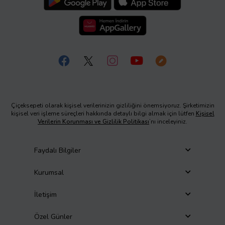
Çiçeksepeti olarak kişisel verilerinizin gizliliğini önemsiyoruz. Şirketimizin
kişisel veri işleme süreçleri hakkında detaylı bilgi almak için lütfen
Kişisel
Verilerin Korunması ve Gizlilik Politikası
’nı inceleyiniz.
Faydalı Bilgiler
Kurumsal
İletişim
Özel Günler