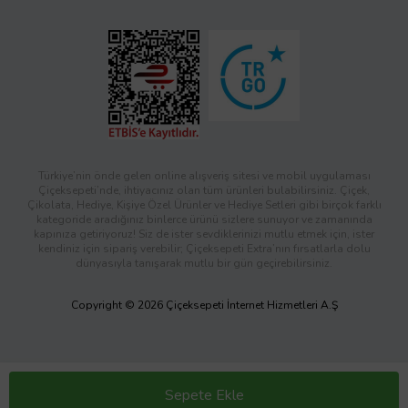
Türkiye’nin önde gelen online alışveriş sitesi ve mobil uygulaması
Çiçeksepeti’nde, ihtiyacınız olan tüm ürünleri bulabilirsiniz. Çiçek,
Çikolata, Hediye, Kişiye Özel Ürünler ve Hediye Setleri gibi birçok farklı
kategoride aradığınız binlerce ürünü sizlere sunuyor ve zamanında
kapınıza getiriyoruz! Siz de ister sevdiklerinizi mutlu etmek için, ister
kendiniz için sipariş verebilir; Çiçeksepeti Extra’nın fırsatlarla dolu
dünyasıyla tanışarak mutlu bir gün geçirebilirsiniz.
Copyright © 2026 Çiçeksepeti İnternet Hizmetleri A.Ş
Sepete Ekle