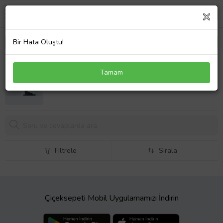
Bir Hata Oluştu!
Toshiba Satellite C855-10M Klavye Türkçe Beyaz
Tamam
972,
88 TL
Filtrele
Sırala
Çiçeksepeti Mobil Uygulamamızı İndirin