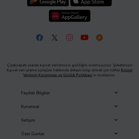
Çiçeksepeti olarak kişisel verilerinizin gizliliğini önemsiyoruz. Şirketimizin
kişisel veri işleme süreçleri hakkında detaylı bilgi almak için lütfen
Kişisel
Verilerin Korunması ve Gizlilik Politikası
’nı inceleyiniz.
Faydalı Bilgiler
Kurumsal
İletişim
Özel Günler