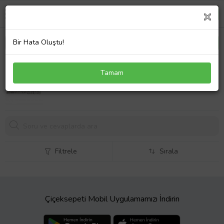
Bir Hata Oluştu!
Toshiba Satellite L500-137 Klavye Gümüş Türkçe
Tamam
Gri
665,
59 TL
Filtrele
Sırala
Çiçeksepeti Mobil Uygulamamızı İndirin