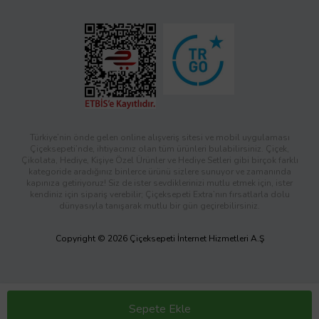
Türkiye’nin önde gelen online alışveriş sitesi ve mobil uygulaması
Çiçeksepeti’nde, ihtiyacınız olan tüm ürünleri bulabilirsiniz. Çiçek,
Çikolata, Hediye, Kişiye Özel Ürünler ve Hediye Setleri gibi birçok farklı
kategoride aradığınız binlerce ürünü sizlere sunuyor ve zamanında
kapınıza getiriyoruz! Siz de ister sevdiklerinizi mutlu etmek için, ister
kendiniz için sipariş verebilir; Çiçeksepeti Extra’nın fırsatlarla dolu
dünyasıyla tanışarak mutlu bir gün geçirebilirsiniz.
Copyright © 2026 Çiçeksepeti İnternet Hizmetleri A.Ş
Sepete Ekle