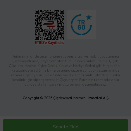
Türkiye’nin önde gelen online alışveriş sitesi ve mobil uygulaması
Çiçeksepeti’nde, ihtiyacınız olan tüm ürünleri bulabilirsiniz. Çiçek,
Çikolata, Hediye, Kişiye Özel Ürünler ve Hediye Setleri gibi birçok farklı
kategoride aradığınız binlerce ürünü sizlere sunuyor ve zamanında
kapınıza getiriyoruz! Siz de ister sevdiklerinizi mutlu etmek için, ister
kendiniz için sipariş verebilir; Çiçeksepeti Extra’nın fırsatlarla dolu
dünyasıyla tanışarak mutlu bir gün geçirebilirsiniz.
Copyright © 2026 Çiçeksepeti İnternet Hizmetleri A.Ş
Sepete Ekle