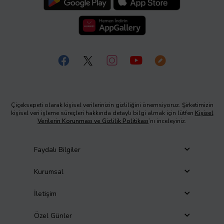
Çiçeksepeti olarak kişisel verilerinizin gizliliğini önemsiyoruz. Şirketimizin
kişisel veri işleme süreçleri hakkında detaylı bilgi almak için lütfen
Kişisel
Verilerin Korunması ve Gizlilik Politikası
’nı inceleyiniz.
Faydalı Bilgiler
Kurumsal
İletişim
Özel Günler