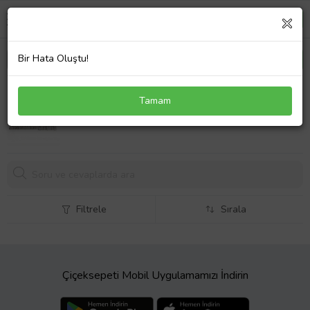
Bir Hata Oluştu!
Toshiba Satellite L505-10W Klavye Gümüş Türkçe
Tamam
Gri
665,
59 TL
Filtrele
Sırala
Çiçeksepeti Mobil Uygulamamızı İndirin