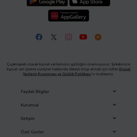
Çiçeksepeti olarak kişisel verilerinizin gizliliğini önemsiyoruz. Şirketimizin
kişisel veri işleme süreçleri hakkında detaylı bilgi almak için lütfen
Kişisel
Verilerin Korunması ve Gizlilik Politikası
’nı inceleyiniz.
Faydalı Bilgiler
Kurumsal
İletişim
Özel Günler