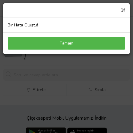
Bir Hata Oluştu!
Toshiba Satellite L505-GS5037 Fan Cpu Fan
Tamam
İşlemci Soğutucusu
582,
30 TL
Filtrele
Sırala
Çiçeksepeti Mobil Uygulamamızı İndirin