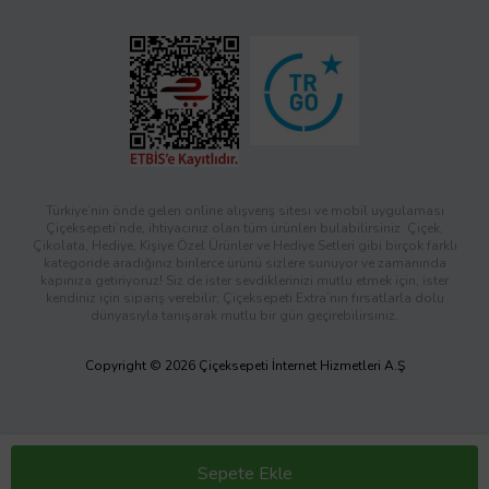
Türkiye’nin önde gelen online alışveriş sitesi ve mobil uygulaması
Çiçeksepeti’nde, ihtiyacınız olan tüm ürünleri bulabilirsiniz. Çiçek,
Çikolata, Hediye, Kişiye Özel Ürünler ve Hediye Setleri gibi birçok farklı
kategoride aradığınız binlerce ürünü sizlere sunuyor ve zamanında
kapınıza getiriyoruz! Siz de ister sevdiklerinizi mutlu etmek için, ister
kendiniz için sipariş verebilir; Çiçeksepeti Extra’nın fırsatlarla dolu
dünyasıyla tanışarak mutlu bir gün geçirebilirsiniz.
Copyright © 2026 Çiçeksepeti İnternet Hizmetleri A.Ş
Sepete Ekle