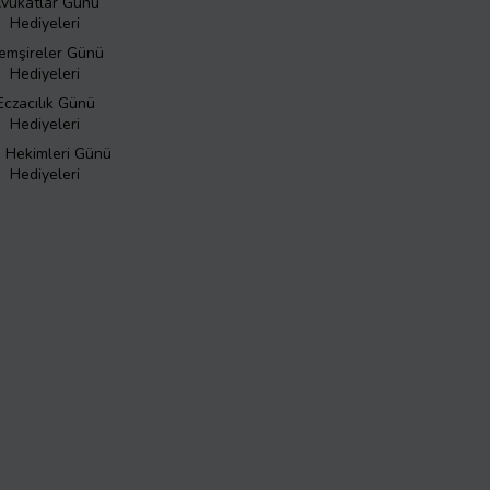
vukatlar Günü
Hediyeleri
emşireler Günü
Hediyeleri
Eczacılık Günü
Hediyeleri
ş Hekimleri Günü
Hediyeleri