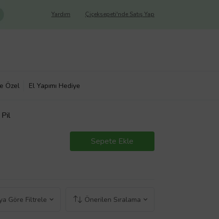
Yardım
Çiçeksepeti'nde Satış Yap
ye Özel
El Yapımı Hediye
Pil
Sepete Ekle
a Göre Filtrele
Önerilen Sıralama