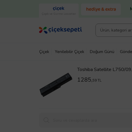
Çiçek ve Gurme Lezzetler
Çiçek
Yenilebilir Çiçek
Doğum Günü
Gönde
Toshiba Satellite L750/09
1285,
59 TL