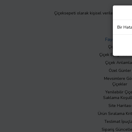
Çiçeksepeti olarak kişisel verilerinizin giz
Bir Hat
Faydalı Bilgil
Çiçek Bakımı
Çiçek Eşliğinde N
Çiçek Anlamla
Özel Günler
Mevsimlere Gö
Çiçekler
Yenilebilir Çiç
Saklama Koşull
Site Haritası
Ürün Sıralama Krit
Teslimat İpuçla
Sipariş Güncell