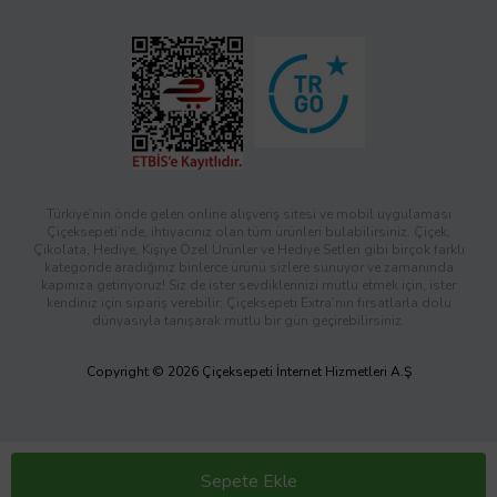
Türkiye’nin önde gelen online alışveriş sitesi ve mobil uygulaması
Çiçeksepeti’nde, ihtiyacınız olan tüm ürünleri bulabilirsiniz. Çiçek,
Çikolata, Hediye, Kişiye Özel Ürünler ve Hediye Setleri gibi birçok farklı
kategoride aradığınız binlerce ürünü sizlere sunuyor ve zamanında
kapınıza getiriyoruz! Siz de ister sevdiklerinizi mutlu etmek için, ister
kendiniz için sipariş verebilir; Çiçeksepeti Extra’nın fırsatlarla dolu
dünyasıyla tanışarak mutlu bir gün geçirebilirsiniz.
Copyright © 2026 Çiçeksepeti İnternet Hizmetleri A.Ş
Sepete Ekle