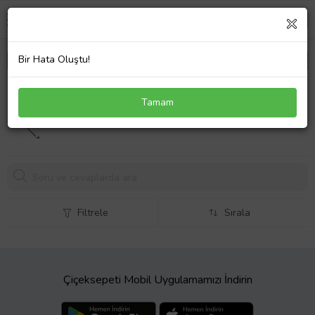
Bir Hata Oluştu!
Toshiba Satellite P205-S6237 Menteşe Seti Sağ
Tamam
Sol
885,
37 TL
Filtrele
Sırala
Çiçeksepeti Mobil Uygulamamızı İndirin