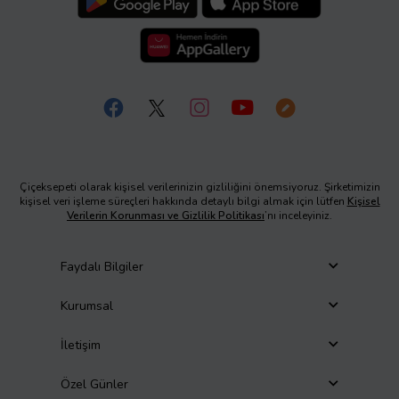
Çiçeksepeti olarak kişisel verilerinizin gizliliğini önemsiyoruz. Şirketimizin
kişisel veri işleme süreçleri hakkında detaylı bilgi almak için lütfen
Kişisel
Verilerin Korunması ve Gizlilik Politikası
’nı inceleyiniz.
Faydalı Bilgiler
Kurumsal
İletişim
Özel Günler