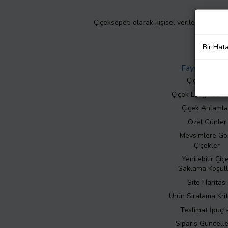
Çiçeksepeti olarak kişisel verilerinizin giz
Bir Hat
Faydalı Bilgil
Çiçek Bakımı
Çiçek Eşliğinde N
Çiçek Anlamla
Özel Günler
Mevsimlere Gö
Çiçekler
Yenilebilir Çiç
Saklama Koşull
Site Haritası
Ürün Sıralama Krit
Teslimat İpuçla
Sipariş Güncell