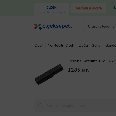
Çiçek ve Gurme Lezzetler
Çiçek
Yenilebilir Çiçek
Doğum Günü
Gönde
Toshiba Satellite Pro L6
1285,
59 TL