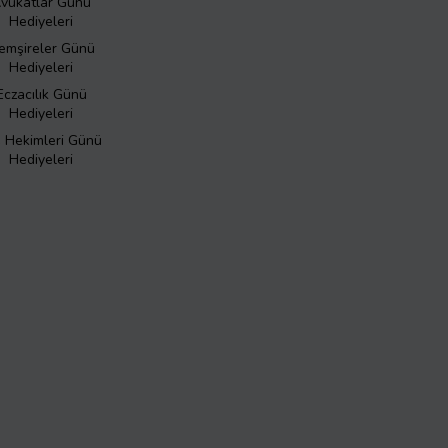
vukatlar Günü
Hediyeleri
emşireler Günü
Hediyeleri
Eczacılık Günü
Hediyeleri
ş Hekimleri Günü
Hediyeleri