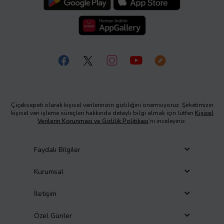
Çiçeksepeti olarak kişisel verilerinizin gizliliğini önemsiyoruz. Şirketimizin
kişisel veri işleme süreçleri hakkında detaylı bilgi almak için lütfen
Kişisel
Verilerin Korunması ve Gizlilik Politikası
’nı inceleyiniz.
Faydalı Bilgiler
Kurumsal
İletişim
Özel Günler