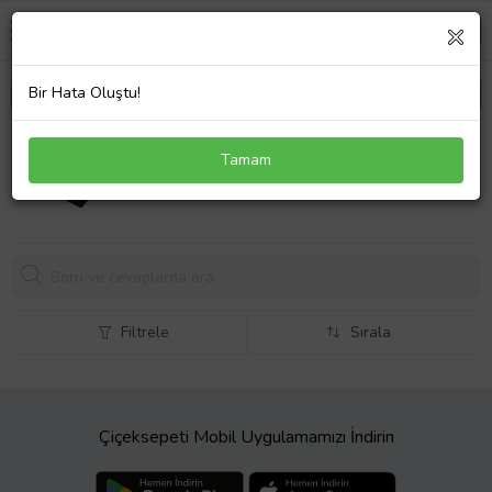
Bir Hata Oluştu!
Toshiba Tecra A11-S3541 Batarya Laptop Pil
Tamam
1848,
53 TL
Filtrele
Sırala
Çiçeksepeti Mobil Uygulamamızı İndirin