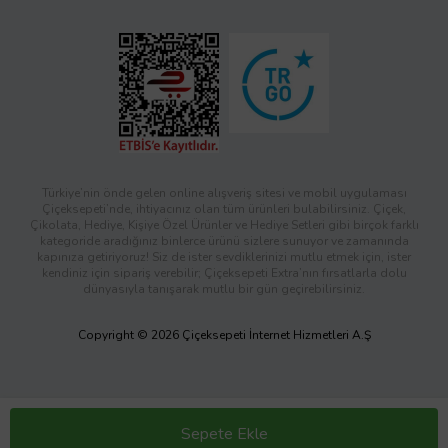
Türkiye’nin önde gelen online alışveriş sitesi ve mobil uygulaması
Çiçeksepeti’nde, ihtiyacınız olan tüm ürünleri bulabilirsiniz. Çiçek,
Çikolata, Hediye, Kişiye Özel Ürünler ve Hediye Setleri gibi birçok farklı
kategoride aradığınız binlerce ürünü sizlere sunuyor ve zamanında
kapınıza getiriyoruz! Siz de ister sevdiklerinizi mutlu etmek için, ister
kendiniz için sipariş verebilir; Çiçeksepeti Extra’nın fırsatlarla dolu
dünyasıyla tanışarak mutlu bir gün geçirebilirsiniz.
Copyright © 2026 Çiçeksepeti İnternet Hizmetleri A.Ş
Sepete Ekle