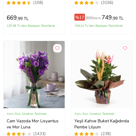
(108)
(3106)
749
669
%17
899
,99 TL
,99 TL
,99 TL
139,58 TL'den Başlayan Taksitlerle
156,24 TL'den Başlayan Taksitlerle
Aynı Gün Ücretsiz Teslimat
Aynı Gün Ücretsiz Teslimat
Cam Vazoda Mor Lisyantus
Yeşil Kahve Buket Kağıdında
ve Mor Luna
Pembe Lilyum
(1433)
(238)