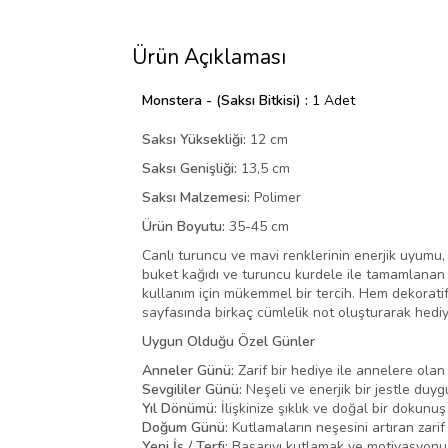
Ürün Açıklaması
Monstera - (Saksı Bitkisi) :
1 Adet
Saksı Yüksekliği:
12 cm
Saksı Genişliği:
13,5 cm
Saksı Malzemesi:
Polimer
Ürün Boyutu:
35-45 cm
Canlı turuncu ve mavi renklerinin enerjik uyumu,
buket kağıdı ve turuncu kurdele ile tamamlanan b
kullanım için mükemmel bir tercih. Hem dekoratif
sayfasında birkaç cümlelik not oluşturarak hediy
Uygun Olduğu Özel Günler
Anneler Günü:
Zarif bir hediye ile annelere olan 
Sevgililer Günü:
Neşeli ve enerjik bir jestle duygu
Yıl Dönümü:
İlişkinize şıklık ve doğal bir dokunuş
Doğum Günü:
Kutlamaların neşesini artıran zarif 
Yeni İş / Terfi:
Başarıyı kutlamak ve motivasyonu 