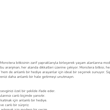
 Monstera bitkisinin zarif yapraklarıyla birleşerek yaşam alanlarına mo
u aranjman, her alanda dikkatleri üzerine çekiyor. Monstera bitkisi, h
 hem de anlamlı bir hediye arayanlar için ideal bir seçenek sunuyor. S
enizi daha anlamlı bir hale getirmeyi unutmayın.
sevginizi özel bir şekilde ifade eder.
larınızı canlı biçimde yansıtır.
 katmak için anlamlı bir hediye.
ve canlı bir sürpriz.
artırmak için modern bir seçim.