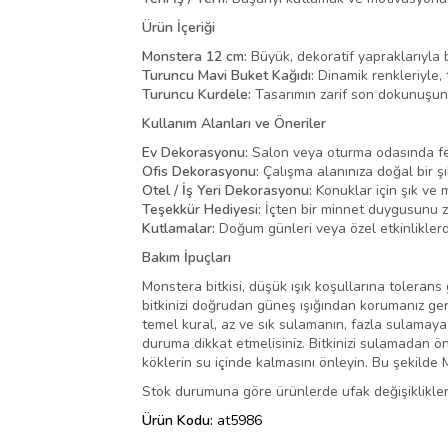
Ürün İçeriği
Monstera 12 cm:
Büyük, dekoratif yapraklarıyla bu
Turuncu Mavi Buket Kağıdı:
Dinamik renkleriyle, 
Turuncu Kurdele:
Tasarımın zarif son dokunuşun
Kullanım Alanları ve Öneriler
Ev Dekorasyonu:
Salon veya oturma odasında fer
Ofis Dekorasyonu:
Çalışma alanınıza doğal bir şı
Otel / İş Yeri Dekorasyonu:
Konuklar için şık ve 
Teşekkür Hediyesi:
İçten bir minnet duygusunu za
Kutlamalar:
Doğum günleri veya özel etkinliklerde
Bakım İpuçları
Monstera bitkisi, düşük ışık koşullarına tolerans 
bitkinizi doğrudan güneş ışığından korumanız ge
temel kural, az ve sık sulamanın, fazla sulamaya
duruma dikkat etmelisiniz. Bitkinizi sulamadan 
köklerin su içinde kalmasını önleyin. Bu şekilde M
Stok durumuna göre ürünlerde ufak değişiklikler o
Ürün Kodu:
at5986