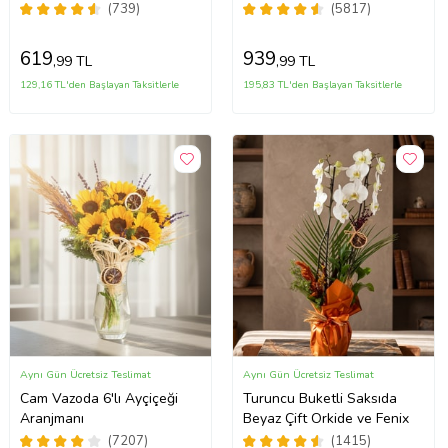
(739)
(5817)
619
939
,99 TL
,99 TL
129,16 TL'den Başlayan Taksitlerle
195,83 TL'den Başlayan Taksitlerle
Aynı Gün Ücretsiz Teslimat
Aynı Gün Ücretsiz Teslimat
Cam Vazoda 6'lı Ayçiçeği
Turuncu Buketli Saksıda
Aranjmanı
Beyaz Çift Orkide ve Fenix
(7207)
(1415)