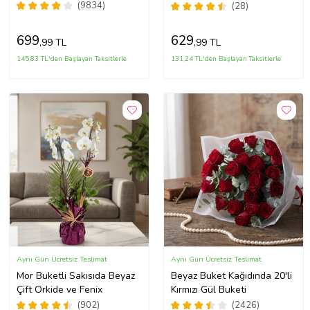
(9834)
(28)
699
629
,99 TL
,99 TL
145,83 TL'den Başlayan Taksitlerle
131,24 TL'den Başlayan Taksitlerle
Aynı Gün Ücretsiz Teslimat
Aynı Gün Ücretsiz Teslimat
Mor Buketli Sakısıda Beyaz
Beyaz Buket Kağıdında 20'li
Çift Orkide ve Fenix
Kırmızı Gül Buketi
(902)
(2426)