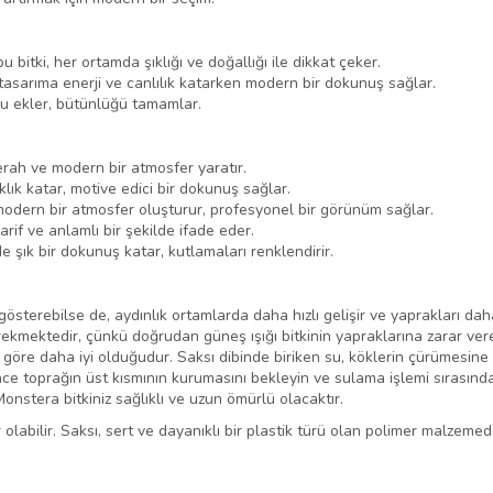
 bitki, her ortamda şıklığı ve doğallığı ile dikkat çeker.
tasarıma enerji ve canlılık katarken modern bir dokunuş sağlar.
u ekler, bütünlüğü tamamlar.
ah ve modern bir atmosfer yaratır.
klık katar, motive edici bir dokunuş sağlar.
modern bir atmosfer oluşturur, profesyonel bir görünüm sağlar.
rif ve anlamlı bir şekilde ifade eder.
 şık bir dokunuş katar, kutlamaları renklendirir.
gösterebilse de, aydınlık ortamlarda daha hızlı gelişir ve yaprakları dah
rekmektedir, çünkü doğrudan güneş ışığı bitkinin yapraklarına zarar ver
 göre daha iyi olduğudur. Saksı dibinde biriken su, köklerin çürümesine 
önce toprağın üst kısmının kurumasını bekleyin ve sulama işlemi sırası
onstera bitkiniz sağlıklı ve uzun ömürlü olacaktır.
labilir. Saksı, sert ve dayanıklı bir plastik türü olan polimer malzemede