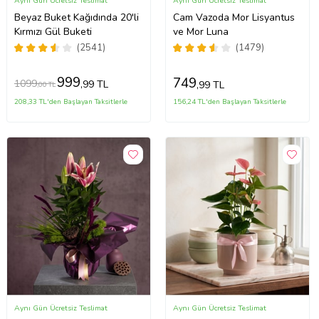
Aynı Gün Ücretsiz Teslimat
Aynı Gün Ücretsiz Teslimat
Beyaz Buket Kağıdında 20'li
Cam Vazoda Mor Lisyantus
Kırmızı Gül Buketi
ve Mor Luna
(2541)
(1479)
999
749
1099
,99 TL
,99 TL
,00 TL
208,33 TL'den Başlayan Taksitlerle
156,24 TL'den Başlayan Taksitlerle
Aynı Gün Ücretsiz Teslimat
Aynı Gün Ücretsiz Teslimat