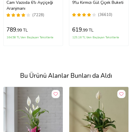
Cam Vazoda 6'lı Ayçiçeği
9'lu Kırmızı Gül Çiçek Buketi
Aranjmanı
(36610)
(7228)
789
619
,99 TL
,99 TL
164,58 TL'den Başlayan Taksitlerle
129,16 TL'den Başlayan Taksitlerle
Bu Ürünü Alanlar Bunları da Aldı