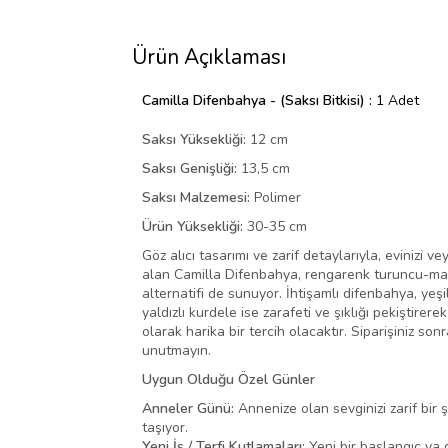
Ürün Açıklaması
Camilla Difenbahya - (Saksı Bitkisi) :
1 Adet
Saksı Yüksekliği:
12 cm
Saksı Genişliği:
13,5 cm
Saksı Malzemesi:
Polimer
Ürün Yüksekliği:
30-35 cm
Göz alıcı tasarımı ve zarif detaylarıyla, evinizi
alan Camilla Difenbahya, rengarenk turuncu-mavi b
alternatifi de sunuyor. İhtişamlı difenbahya, yeş
yaldızlı kurdele ise zarafeti ve şıklığı pekişti
olarak harika bir tercih olacaktır. Siparişiniz s
unutmayın.
Uygun Olduğu Özel Günler
Anneler Günü:
Annenize olan sevginizi zarif bir 
taşıyor.
Yeni İş / Terfi Kutlamaları:
Yeni bir başlangıç ya d