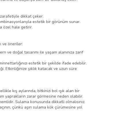
zarafetiyle dikkat çeker.
 kombinasyonlarıyla estetik bir görünüm sunar.
 özel hale getirir.
ı ve öneriler:
rn ve doğal tasarımı ile yaşam alanınıza zarif
nettarlığınızı estetik bir şekilde ifade edebilir.
. Etkinliğinize şıklık katacak ve uzun süre
ikle kış aylarında, bitkinizi bol ışık alan bir
m yaprakların zarar görmesine neden olabilir.
nemlidir. Sulama konusunda dikkatli olmalısınız.
 kaçının, çünkü aşırı sulama kök çürümesine yol