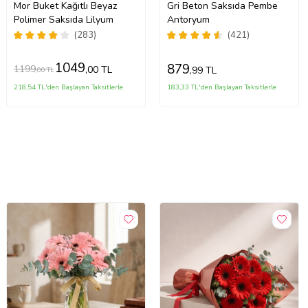
Mor Buket Kağıtlı Beyaz
Gri Beton Saksıda Pembe
Polimer Saksıda Lilyum
Antoryum
(283)
(421)
1049
879
1199
,00 TL
,99 TL
,00 TL
218,54 TL'den Başlayan Taksitlerle
183,33 TL'den Başlayan Taksitlerle