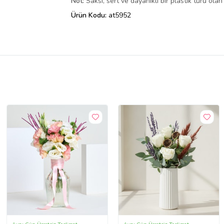
Not:
Saksı, sert ve dayanıklı bir plastik türü ola
Ürün Kodu:
at5952