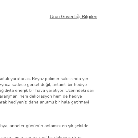
Ürün Güvenliği Bilgileri
r soluk yaratacak. Beyaz polimer saksısında yer
Ayrıca sadece görsel değil, anlamlı bir hediye
ıdıyla enerjik bir hava yaratıyor. Üzerindeki sarı
n bu aranjman, hem dekorasyon hem de hediye
arak hediyenizi daha anlamlı bir hale getirmeyi
nbahya, anneler gününün anlamını en şık şekilde
ecanına ve başarıya zarif bir dokunuş ekler.