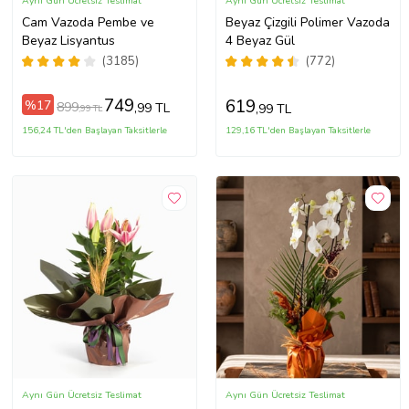
Aynı Gün Ücretsiz Teslimat
Aynı Gün Ücretsiz Teslimat
Cam Vazoda Pembe ve
Beyaz Çizgili Polimer Vazoda
Beyaz Lisyantus
4 Beyaz Gül
(3185)
(772)
749
619
%17
899
,99 TL
,99 TL
,99 TL
156,24 TL'den Başlayan Taksitlerle
129,16 TL'den Başlayan Taksitlerle
Aynı Gün Ücretsiz Teslimat
Aynı Gün Ücretsiz Teslimat