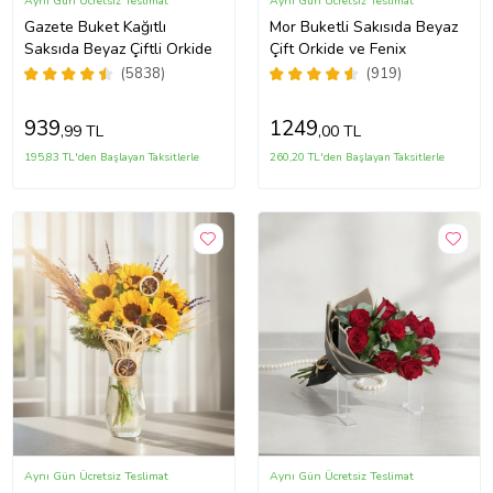
Aynı Gün Ücretsiz Teslimat
Aynı Gün Ücretsiz Teslimat
Gazete Buket Kağıtlı
Mor Buketli Sakısıda Beyaz
Saksıda Beyaz Çiftli Orkide
Çift Orkide ve Fenix
(5838)
(919)
939
1249
,99 TL
,00 TL
195,83 TL'den Başlayan Taksitlerle
260,20 TL'den Başlayan Taksitlerle
Aynı Gün Ücretsiz Teslimat
Aynı Gün Ücretsiz Teslimat