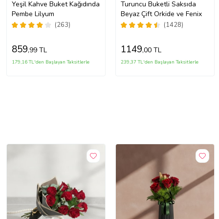
Yeşil Kahve Buket Kağıdında
Turuncu Buketli Saksıda
Pembe Lilyum
Beyaz Çift Orkide ve Fenix
(263)
(1428)
859
1149
,99 TL
,00 TL
179,16 TL'den Başlayan Taksitlerle
239,37 TL'den Başlayan Taksitlerle