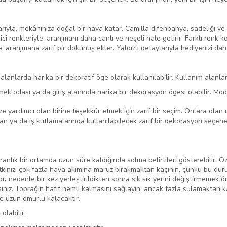
rıyla, mekânınıza doğal bir hava katar. Camilla difenbahya, sadeliği ve 
ici renkleriyle, aranjmanı daha canlı ve neşeli hale getirir. Farklı renk
, aranjmana zarif bir dokunuş ekler. Yaldızlı detaylarıyla hediyenizi daha
 alanlarda harika bir dekoratif öge olarak kullanılabilir. Kullanım alanlar
k odası ya da giriş alanında harika bir dekorasyon ögesi olabilir. Mode
 yardımcı olan birine teşekkür etmek için zarif bir seçim. Onlara olan min
n ya da iş kutlamalarında kullanılabilecek zarif bir dekorasyon seçeneği
anlık bir ortamda uzun süre kaldığında solma belirtileri gösterebilir. Özell
kinizi çok fazla hava akımına maruz bırakmaktan kaçının, çünkü bu duru
u nedenle bir kez yerleştirildikten sonra sık sık yerini değiştirmemek ö
lısınız. Toprağın hafif nemli kalmasını sağlayın, ancak fazla sulamaktan
 ve uzun ömürlü kalacaktır.
olabilir.