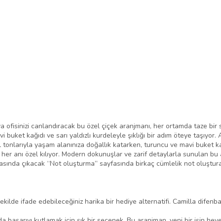
 veya ofisinizi canlandıracak bu özel çiçek aranjmanı, her ortamda taze bi
uket kağıdı ve sarı yaldızlı kurdeleyle şıklığı bir adım öteye taşıyor. 
il tonlarıyla yaşam alanınıza doğallık katarken, turuncu ve mavi buket kağ
rerek her anı özel kılıyor. Modern dokunuşlar ve zarif detaylarla sunula
onrasında çıkacak “Not oluşturma” sayfasında birkaç cümlelik not oluştur
şekilde ifade edebileceğiniz harika bir hediye alternatifi. Camilla dife
a başarıyı kutlamak için şık bir seçenek. Bu aranjman, yeni bir işin hey