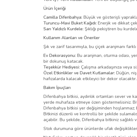
Ürün İçeriği
Camilla Difenbahya:
Büyük ve gösterişli yaprakla
Turuncu-Mavi Buket Kağıdı:
Enerjik ve dikkat çek
Sarı Yaldızlı Kurdele:
Şıklığı pekiştiren bu kurdele
Kullanım Alanları ve Öneriler
Şık ve zarif tasarımıyla, bu çiçek aranjmanı farklı
Ev Dekorasyonu:
Bu aranjman, oturma odası, yeme
bir dokunuş katacak.
Teşekkür Hediyesi:
Çalışma arkadaşınıza veya size
Özel Etkinlikler ve Davet Kutlamalar:
Düğün, nişa
hafızalarda kalacak etkileyici bir dekor olacaktır.
Bakım İpuçları
Difenbahya bitkisi, aydınlık ortamları sever ve kar
yerde muhafaza etmeye özen göstermelisiniz. Bit
Difenbahya bitkisi yer değişiminden hoşlanmaz; b
Bitkinizi düzenli ve kontrollü bir şekilde sulama
açabilir. Bu şekilde, Difenbahya bitkiniz sağlıklı
Stok durumuna göre ürünlerde ufak değişiklikler 