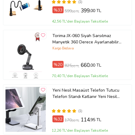
(1)
%33
399
,00 TL
599
,00 TL
42,56 TL'den Başlayan Taksitlerle
Torima JX-060 Siyah Sarsılmaz
Manyetik 360 Derece Ayarlanabilir
Araç İçi Telefon Tutucu
Kargo Bedava
%20
660
,00 TL
825
,00 TL
70,40 TL'den Başlayan Taksitlerle
Yeni Nesil Masaüst Telefon Tutucu
Telefon Standı Katlanır Yeni Nesil
Masaüst Telefon Tutucu Telefon
Standı Katlanır
(1)
%32
114
,95 TL
170
,00 TL
12,26 TL'den Başlayan Taksitlerle