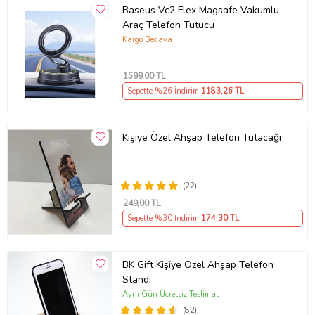
Baseus Vc2 Flex Magsafe Vakumlu
Araç Telefon Tutucu
Kargo Bedava
1599
,00 TL
Sepette %26 İndirim
1183
,26 TL
Kişiye Özel Ahşap Telefon Tutacağı
(22)
249
,00 TL
Sepette %30 İndirim
174
,30 TL
BK Gift Kişiye Özel Ahşap Telefon
Standı
Aynı Gün Ücretsiz Teslimat
(82)