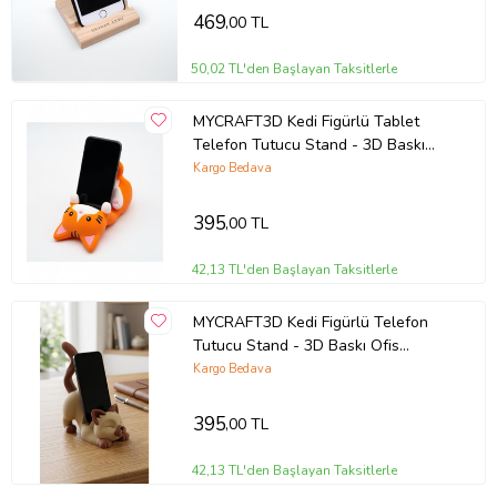
469
,00 TL
50,02 TL'den Başlayan Taksitlerle
MYCRAFT3D Kedi Figürlü Tablet
Telefon Tutucu Stand - 3D Baskı
Ofis Masaüstü Aksesuarı ve Biblo
Kargo Bedava
395
,00 TL
42,13 TL'den Başlayan Taksitlerle
MYCRAFT3D Kedi Figürlü Telefon
Tutucu Stand - 3D Baskı Ofis
Masaüstü Aksesuarı ve Biblo
Kargo Bedava
395
,00 TL
42,13 TL'den Başlayan Taksitlerle