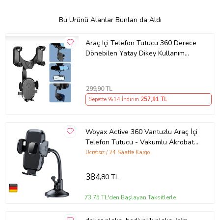
Bu Ürünü Alanlar Bunları da Aldı
Araç Içi Telefon Tutucu 360 Derece
Dönebilen Yatay Dikey Kullanım
Dikiz Aynası Uyumlu Yüksek Kalite
299
,90 TL
Sepette %14 İndirim
257
,91 TL
Woyax Active 360 Vantuzlu Araç İçi
Telefon Tutucu - Vakumlu Akrobat
Araba Telefon Tutacağı
Ücretsiz / 24 Saatte Kargo
384
,80 TL
73,75 TL'den Başlayan Taksitlerle