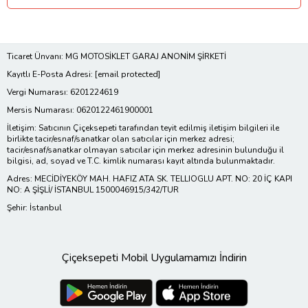
Ticaret Ünvanı: MG MOTOSİKLET GARAJ ANONİM ŞİRKETİ
Kayıtlı E-Posta Adresi:
[email protected]
Vergi Numarası: 6201224619
Mersis Numarası: 0620122461900001
İletişim: Satıcının Çiçeksepeti tarafından teyit edilmiş iletişim bilgileri ile
birlikte tacir/esnaf/sanatkar olan satıcılar için merkez adresi;
tacir/esnaf/sanatkar olmayan satıcılar için merkez adresinin bulunduğu il
bilgisi, ad, soyad ve T.C. kimlik numarası kayıt altında bulunmaktadır.
Adres: MECİDİYEKÖY MAH. HAFIZ ATA SK. TELLIOGLU APT. NO: 20 İÇ KAPI
NO: A ŞİŞLİ/ İSTANBUL 1500046915/342/TUR
Şehir: İstanbul
Çiçeksepeti Mobil Uygulamamızı İndirin