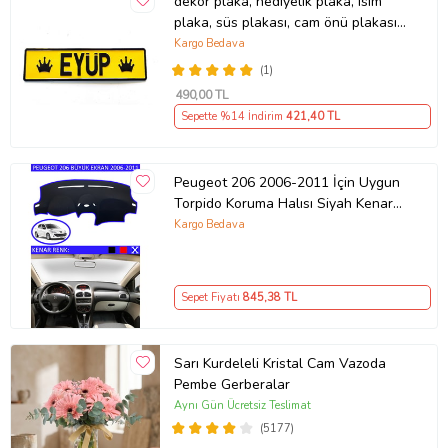
dekor plaka, hediyelik plaka, isim
plaka, süs plakası, cam önü plakası,
tırcı plakası (Sarı-Siyah)
Kargo Bedava
(1)
490
,00 TL
Sepette %14 İndirim
421
,40 TL
Peugeot 206 2006-2011 İçin Uygun
Torpido Koruma Halısı Siyah Kenar
Renk Mavi
Kargo Bedava
Sepet Fiyatı
845
,38 TL
Sarı Kurdeleli Kristal Cam Vazoda
Pembe Gerberalar
Aynı Gün Ücretsiz Teslimat
(5177)