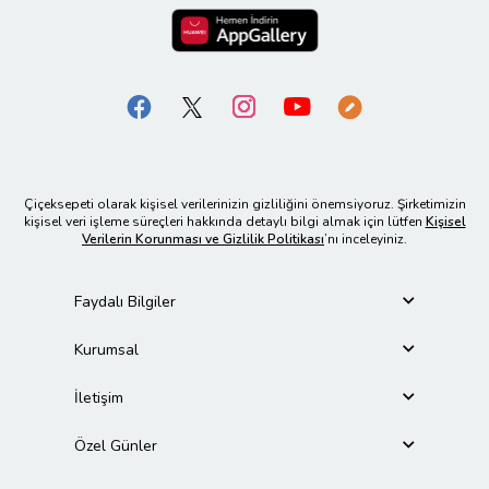
Çiçeksepeti olarak kişisel verilerinizin gizliliğini önemsiyoruz. Şirketimizin
kişisel veri işleme süreçleri hakkında detaylı bilgi almak için lütfen
Kişisel
Verilerin Korunması ve Gizlilik Politikası
’nı inceleyiniz.
Faydalı Bilgiler
Kurumsal
İletişim
Özel Günler