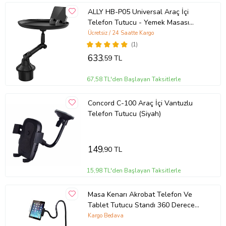
ALLY HB-P05 Universal Araç İçi
Telefon Tutucu - Yemek Masası
(Siyah)
Ücretsiz / 24 Saatte Kargo
(1)
633
,59 TL
67,58 TL'den Başlayan Taksitlerle
Concord C-100 Araç İçi Vantuzlu
Telefon Tutucu (Siyah)
149
,90 TL
15,98 TL'den Başlayan Taksitlerle
Masa Kenarı Akrobat Telefon Ve
Tablet Tutucu Standı 360 Derece
Oynar Başlıklı-Siyah
Kargo Bedava