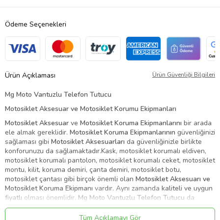
Ödeme Seçenekleri
Ürün Açıklaması
Ürün Güvenliği Bilgileri
Mg Moto Vantuzlu Telefon Tutucu
Motosiklet Aksesuar ve Motosiklet Korumu Ekipmanları
Motosiklet Aksesuar
ve
Motosiklet Koruma Ekipmanlarını
bir arada
ele almak gereklidir.
Motosiklet Koruma Ekipmanlarının
güvenliğinizi
sağlaması gibi
Motosiklet Aksesuarları
da güvenliğinizle birlikte
konforunuzu da sağlamaktadır.
Kask, motosiklet korumalı eldiven,
motosiklet korumalı pantolon, motosiklet korumalı ceket, motosiklet
montu, kilit, koruma demiri, çanta demiri, motosiklet botu,
motosiklet çantası gibi birçok önemli olan
Motosiklet Aksesuarı ve
Motosiklet Koruma Ekipmanı
vardır. Aynı zamanda
kaliteli ve uygun
fiyatlı
olması önemlidir.
Mg Moto Vantuzlu Telefon Tutucu
da
bunlardan biridir.
Tüm Açıklamayı Gör