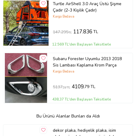
Turtle AirShell 3.0 Araç Üstü Şişme
Çadır (2-3 Kişilik Çadır)
Kargo Bedava
117.836
TL
147.295
TL
12.569 TL'den Başlayan Taksitlerle
Subaru Forester Uyumlu 2013 2018
Sis Lambası Kaplama Krom Parça
Kargo Bedava
4109
,79 TL
5137
,24 TL
438,37 TL'den Başlayan Taksitlerle
Bu Ürünü Alanlar Bunları da Aldı
dekor plaka, hediyelik plaka, isim