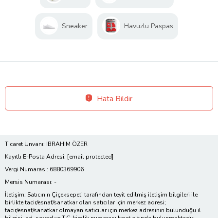
Sneaker
Havuzlu Paspas
Hata Bildir
Ticaret Ünvanı: İBRAHİM ÖZER
Kayıtlı E-Posta Adresi:
[email protected]
Vergi Numarası: 6880369906
Mersis Numarası: -
İletişim: Satıcının Çiçeksepeti tarafından teyit edilmiş iletişim bilgileri ile
birlikte tacir/esnaf/sanatkar olan satıcılar için merkez adresi;
tacir/esnaf/sanatkar olmayan satıcılar için merkez adresinin bulunduğu il
bilgisi, ad, soyad ve T.C. kimlik numarası kayıt altında bulunmaktadır.