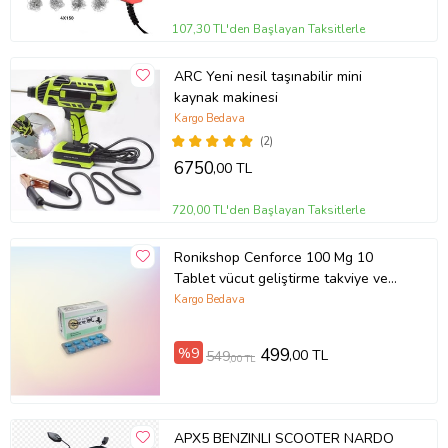
107,30 TL'den Başlayan Taksitlerle
ARC Yeni nesil taşınabilir mini
kaynak makinesi
Kargo Bedava
(2)
6750
,00 TL
720,00 TL'den Başlayan Taksitlerle
Ronikshop Cenforce 100 Mg 10
Tablet vücut geliştirme takviye ve
enerji takviyesi (Ebru Mavi)
Kargo Bedava
%9
499
,00 TL
549
,00 TL
APX5 BENZINLI SCOOTER NARDO