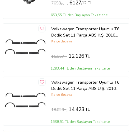
6127
,12 TL
7658
,90 TL
653,55 TL'den Başlayan Taksitlerle
Volkswagen Transporter Uyumlu T6
Dodik Set 11 Parça ABS K.Ş. 2010
2014 Model Aras
Kargo Bedava
12.126
TL
15.157
TL
1293,44 TL'den Başlayan Taksitlerle
Volkswagen Transporter Uyumlu T6
Dodik Set 11 Parça ABS U.Ş. 2010
2014 Model Arası
Kargo Bedava
14.423
TL
18.029
TL
1538,51 TL'den Başlayan Taksitlerle