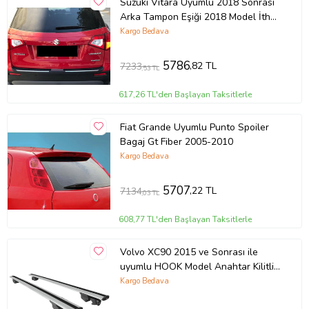
Suzuki Vitara Uyumlu 2018 Sonrası
Arka Tampon Eşiği 2018 Model İthal
Üründür
Kargo Bedava
5786
,82 TL
7233
,53 TL
617,26 TL'den Başlayan Taksitlerle
Fiat Grande Uyumlu Punto Spoiler
Bagaj Gt Fiber 2005-2010
Kargo Bedava
5707
,22 TL
7134
,03 TL
608,77 TL'den Başlayan Taksitlerle
Volvo XC90 2015 ve Sonrası ile
uyumlu HOOK Model Anahtar Kilitli
Ara Atkı Tavan Barı GRİ
Kargo Bedava