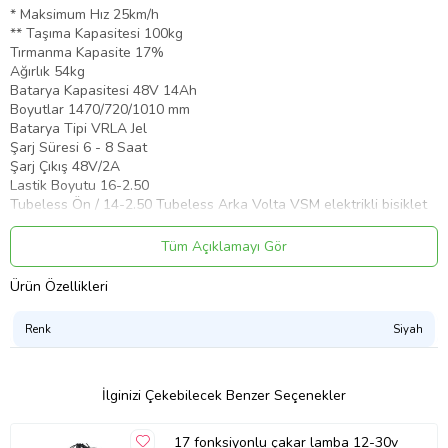
* Maksimum Hız 25km/h
** Taşıma Kapasitesi 100kg
Tırmanma Kapasite 17%
Ağırlık 54kg
Batarya Kapasitesi 48V 14Ah
Boyutlar 1470/720/1010 mm
Batarya Tipi VRLA Jel
Şarj Süresi 6 - 8 Saat
Şarj Çıkış 48V/2A
Lastik Boyutu 16-2.50
Tubeless Ön / 14-2.50 Tubeless Arka Volta VSM elektrikli bisiklet
50 kuruşluk elektrikle full şarj olup 55 km'ye gidebilecek kadar
cimri, kolay çıkarılıp takılabilen bataryasıyla evde veya ofiste kolay
Tüm Açıklamayı Gör
şarj edilebilecek kadar fonksiyonel, sentetik deriden extra dayanıklı
rahat selesiyle konforlu, özel tasarımı ve "angel eye" farları ile çok
Ürün Özellikleri
tarz.
Ürün Kodu:
kcm36173606
Renk
Siyah
İlginizi Çekebilecek Benzer Seçenekler
17 fonksiyonlu çakar lamba 12-30v