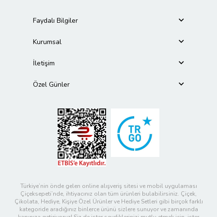
Faydalı Bilgiler
Kurumsal
İletişim
Özel Günler
Türkiye’nin önde gelen online alışveriş sitesi ve mobil uygulaması
Çiçeksepeti’nde, ihtiyacınız olan tüm ürünleri bulabilirsiniz. Çiçek,
Çikolata, Hediye, Kişiye Özel Ürünler ve Hediye Setleri gibi birçok farklı
kategoride aradığınız binlerce ürünü sizlere sunuyor ve zamanında
kapınıza getiriyoruz! Siz de ister sevdiklerinizi mutlu etmek için, ister