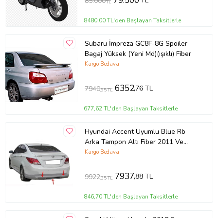
79.500
TL
85.000
TL
8480,00 TL'den Başlayan Taksitlerle
Subaru İmpreza GC8F-8G Spoiler
Bagaj Yüksek (Yeni Md)(ışıklı) Fiber
Kargo Bedava
6352
,76 TL
7940
,95 TL
677,62 TL'den Başlayan Taksitlerle
Hyundai Accent Uyumlu Blue Rb
Arka Tampon Altı Fiber 2011 Ve
Sonrası
Kargo Bedava
7937
,88 TL
9922
,35 TL
846,70 TL'den Başlayan Taksitlerle