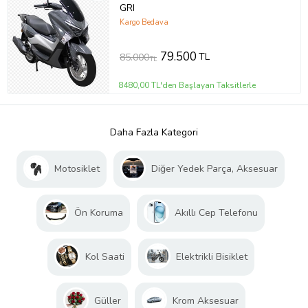
GRI
Kargo Bedava
79.500
TL
85.000
TL
8480,00 TL'den Başlayan Taksitlerle
Daha Fazla Kategori
Motosiklet
Diğer Yedek Parça, Aksesuar
Ön Koruma
Akıllı Cep Telefonu
Kol Saati
Elektrikli Bisiklet
Güller
Krom Aksesuar