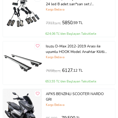
24 led 8 adet sarı*sarı set /
LAPA548-1
Kargo Bedava
5850
,59 TL
7313
,24 TL
624,06 TL'den Başlayan Taksitlerle
Isuzu D-Max 2012-2019 Arası ile
uyumlu HOOK Model Anahtar Kilitli
Ara Atkı Tavan Barı GRİ
Kargo Bedava
6127
,12 TL
7658
,90 TL
653,55 TL'den Başlayan Taksitlerle
APX5 BENZINLI SCOOTER NARDO
GRI
Kargo Bedava