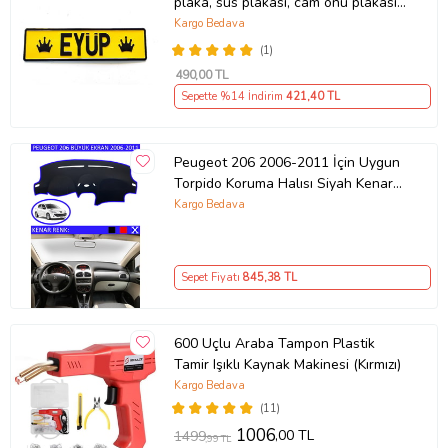
plaka, süs plakası, cam önü plakası,
tırcı plakası (Sarı-Siyah)
Kargo Bedava
(1)
490
,00 TL
Sepette %14 İndirim
421
,40 TL
Peugeot 206 2006-2011 İçin Uygun
Torpido Koruma Halısı Siyah Kenar
Renk Mavi
Kargo Bedava
Sepet Fiyatı
845
,38 TL
600 Uçlu Araba Tampon Plastik
Tamir Işıklı Kaynak Makinesi (Kırmızı)
Kargo Bedava
(11)
1006
,00 TL
1499
,99 TL