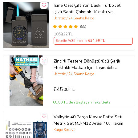
İsme Özel Çift Yön Baskı Turbo Jet
Işıklı Saatli Çakmak -Kutulu ve
Hediye Paketinde (Füme)
Ücretsiz / 24 Saatte Kargo
(55)
1069
,22 TL
Sepette %35 İndirim
694
,99 TL
Zincirli Testere Dönüştürücü Şarjlı
Elektrikli Matkap Için Taşınabilir
Ahşap Testere Adaptörü.
Ücretsiz / 24 Saatte Kargo
645
,00 TL
68,80 TL'den Başlayan Taksitlerle
Valkyrie 40 Parça Klavuz Pafta Seti
Metrik Set M3-M12 Arası 40lı Takım
Kargo Bedava