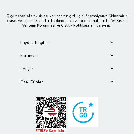
Çiçeksepeti olarak kişisel verilerinizin gizliliğini önemsiyoruz. Şirketimizin
kişisel veri işleme süreçleri hakkında detaylı bilgi almak için lütfen
Kişisel
Verilerin Korunması ve Gizlilik Politikası
’nı inceleyiniz.
Faydalı Bilgiler
Kurumsal
İletişim
Özel Günler