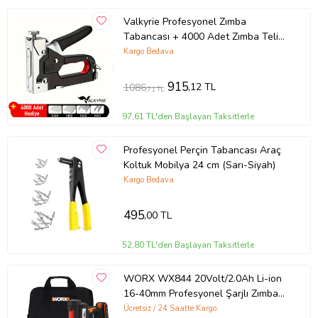
imkânı,
Valkyrie Profesyonel Zımba
Tabancası + 4000 Adet Zımba Teli
• Bört adet değişebilir pens çapı ile birçok farklı uygulamalarda ve
Hediye – Ahşap, Kumaş ve Duvar
Kargo Bedava
kalınlıklarda perçin kullanma imkânı,
İçin Güçlü Tabanca
915
,12 TL
1086
,71 TL
• Profesyonel ağır hizmet tipi kullanımlara uygundur,
97,61 TL'den Başlayan Taksitlerle
• Kauçuk kaymaz tutma kolu sayesinde rahat kullanım,
Profesyonel Perçin Tabancası Araç
• El ile şekillendirilmiş, özel tasarlanmış tutma kolu ile çok rahat
Koltuk Mobilya 24 cm (Sarı-Siyah)
kullanım,
Kargo Bedava
• Pens değiştirme anahtarı
495
,00 TL
• Kolay perçin yükleme ve boşaltma için yaylı tutma yeri,
52,80 TL'den Başlayan Taksitlerle
• Ulaşılması zor alanlarda perçin yapabilmek için uzun burun yapısı,
WORX WX844 20Volt/2.0Ah Li-ion
16-40mm Profesyonel Şarjlı Zımba
Makinesi + 2700 Adet Yedek Zımba
Ücretsiz / 24 Saatte Kargo
• Kilitleme özelliği ile kullanılmadığında güvenli saklama imkânı,