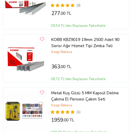
(3)
277
,00 TL
29,54 TL'den Başlayan Taksitlerle
KOBB KBZ9019 19mm 2500 Adet 90
Serisi Ağır Hizmet Tipi Zımba Teli
Kargo Bedava
363
,00 TL
38,72 TL'den Başlayan Taksitlerle
Metal Kuş Gözü 5 MM Kapsül Delme
Çakma El Pensesi Çakım Seti
Kargo Bedava
(1)
1959
,00 TL