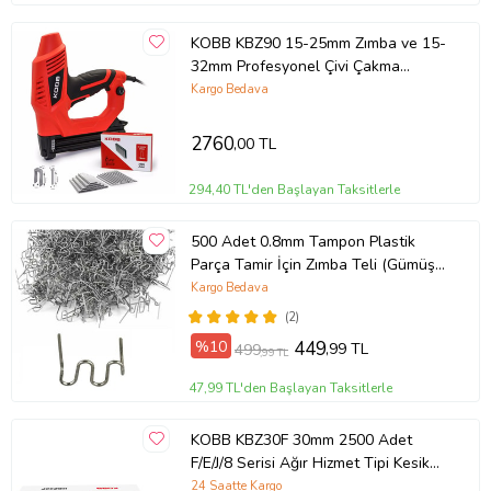
KOBB KBZ90 15-25mm Zımba ve 15-
32mm Profesyonel Çivi Çakma
Makinesi + 3000 adet Yedek Zımba
Kargo Bedava
ve Çivi
2760
,00 TL
294,40 TL'den Başlayan Taksitlerle
500 Adet 0.8mm Tampon Plastik
Parça Tamir İçin Zımba Teli (Gümüş
Gri)
Kargo Bedava
(2)
%10
449
,99 TL
499
,99 TL
47,99 TL'den Başlayan Taksitlerle
KOBB KBZ30F 30mm 2500 Adet
F/E/J/8 Serisi Ağır Hizmet Tipi Kesik
Başlı Çivi
24 Saatte Kargo