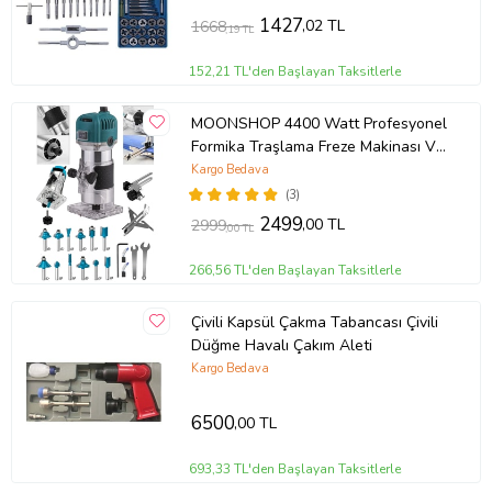
1427
,02 TL
1668
,19 TL
152,21 TL'den Başlayan Taksitlerle
MOONSHOP 4400 Watt Profesyonel
Formika Traşlama Freze Makinası Ve
Uçları 6 Mm Pens 2 Yıl Garantili
Kargo Bedava
(3)
2499
,00 TL
2999
,00 TL
266,56 TL'den Başlayan Taksitlerle
Çivili Kapsül Çakma Tabancası Çivili
Düğme Havalı Çakım Aleti
Kargo Bedava
6500
,00 TL
693,33 TL'den Başlayan Taksitlerle