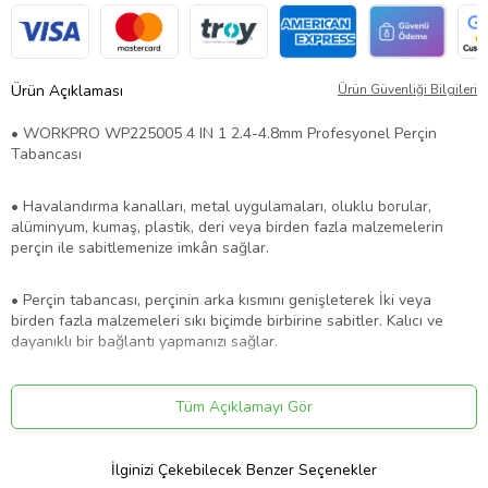
Ürün Açıklaması
Ürün Güvenliği Bilgileri
• WORKPRO WP225005 4 IN 1 2.4-4.8mm Profesyonel Perçin
Tabancası
• Havalandırma kanalları, metal uygulamaları, oluklu borular,
alüminyum, kumaş, plastik, deri veya birden fazla malzemelerin
perçin ile sabitlemenize imkân sağlar.
• Perçin tabancası, perçinin arka kısmını genişleterek İki veya
birden fazla malzemeleri sıkı biçimde birbirine sabitler. Kalıcı ve
dayanıklı bir bağlantı yapmanızı sağlar.
• Tamamen Krom Molibden gövde ve çene mekanizması sayesinde
Tüm Açıklamayı Gör
dayanıklı sağlam yapı
• Metal dolaplar, alüminyum kapılar ve pencereler, pişirme kapları
İlginizi Çekebilecek Benzer Seçenekler
ve fırın tepsileri, oyuncaklar gibi birçok farklı alanda kullanım