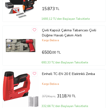
15.873
TL
• Kullanılan Perçinler: 2.4mm / 3.2mm / 4.0mm / 4.8mm
1693,12 TL'den Başlayan Taksitlerle
Çivili Kapsül Çakma Tabancası Çivili
Ürün Kodu:
kcm16118902
Düğme Havalı Çakım Aleti
Kargo Bedava
6500
,00 TL
693,33 TL'den Başlayan Taksitlerle
Einhell TC-EN 20 E Elektrikli Zımba
Kargo Bedava
3118
,70 TL
3724
,50 TL
332,66 TL'den Başlayan Taksitlerle