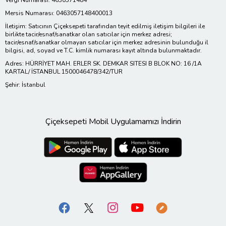
Mersis Numarası: 0463057148400013
İletişim: Satıcının Çiçeksepeti tarafından teyit edilmiş iletişim bilgileri ile
birlikte tacir/esnaf/sanatkar olan satıcılar için merkez adresi;
tacir/esnaf/sanatkar olmayan satıcılar için merkez adresinin bulunduğu il
bilgisi, ad, soyad ve T.C. kimlik numarası kayıt altında bulunmaktadır.
Adres: HÜRRİYET MAH. ERLER SK. DEMKAR SITESI B BLOK NO: 16 /1A
KARTAL/ İSTANBUL 1500046478/342/TUR
Şehir: İstanbul
Çiçeksepeti Mobil Uygulamamızı İndirin