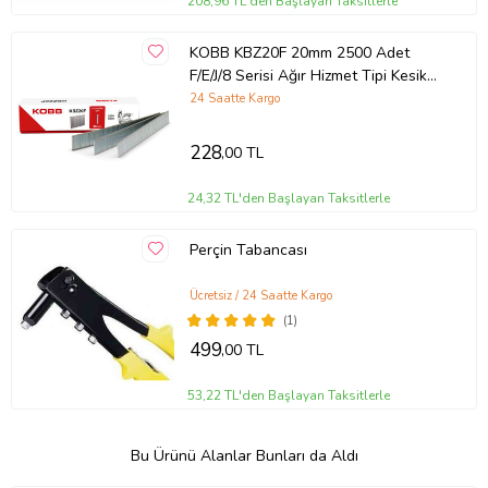
208,96 TL'den Başlayan Taksitlerle
KOBB KBZ20F 20mm 2500 Adet
F/E/J/8 Serisi Ağır Hizmet Tipi Kesik
Başlı Çivi
24 Saatte Kargo
228
,00 TL
24,32 TL'den Başlayan Taksitlerle
Perçin Tabancası
Ücretsiz / 24 Saatte Kargo
(1)
499
,00 TL
53,22 TL'den Başlayan Taksitlerle
Bu Ürünü Alanlar Bunları da Aldı