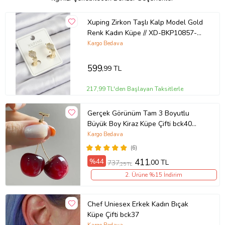
Xuping Zirkon Taşlı Kalp Model Gold
Renk Kadın Küpe // XD-BKP10857-
ST (Renksiz)
Kargo Bedava
599
,99 TL
217,99 TL'den Başlayan Taksitlerle
Gerçek Görünüm Tam 3 Boyutlu
Büyük Boy Kiraz Küpe Çifti bck40
(Kırmızı)
Kargo Bedava
(6)
%44
411
,00 TL
737
,25 TL
2. Ürüne %15 İndirim
Chef Uniesex Erkek Kadın Bıçak
Küpe Çifti bck37