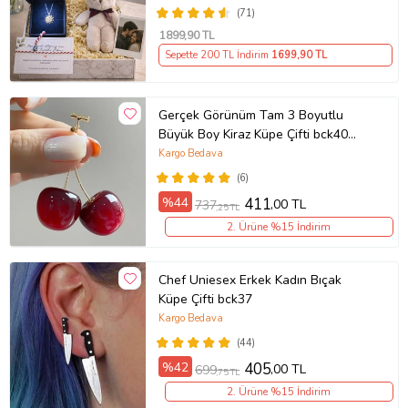
Polaroid Fotoğraf Hediye
(71)
1899
,90 TL
Sepette 200 TL İndirim
1699
,90 TL
Gerçek Görünüm Tam 3 Boyutlu
Büyük Boy Kiraz Küpe Çifti bck40
(Kırmızı)
Kargo Bedava
(6)
%44
411
,00 TL
737
,25 TL
2. Ürüne %15 İndirim
Chef Uniesex Erkek Kadın Bıçak
Küpe Çifti bck37
Kargo Bedava
(44)
%42
405
,00 TL
699
,75 TL
2. Ürüne %15 İndirim