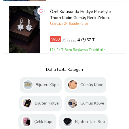
Özel Kutusunda Hediye Paketiyle
Thorn Kadın Gümüş Renk Zirkon
Taşlı Abiye Düğün Nişan Söz Parti
Ücretsiz / 24 Saatte Kargo
Davet Küpe Hediye Küpe
%50
479
,57 TL
957
,65 TL
174,24 TL'den Başlayan Taksitlerle
Daha Fazla Kategori
Bijuteri Küpe
Gümüş Küpe
Bijuteri Kolye
Gümüş Kolye
Çelik Küpe
Bijuteri Takı Seti