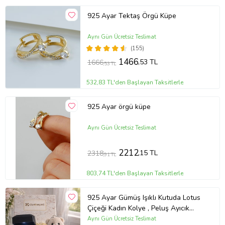
925 Ayar Tektaş Örgü Küpe
Aynı Gün Ücretsiz Teslimat
(155)
1466
,53 TL
1666
,53 TL
532,83 TL'den Başlayan Taksitlerle
925 Ayar örgü küpe
Aynı Gün Ücretsiz Teslimat
2212
,15 TL
2318
,91 TL
803,74 TL'den Başlayan Taksitlerle
925 Ayar Gümüş Işıklı Kutuda Lotus
Çiçeği Kadın Kolye , Peluş Ayıcık
Anahtarlık Marteniçka Bileklik,
Aynı Gün Ücretsiz Teslimat