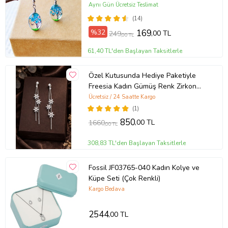
Aynı Gün Ücretsiz Teslimat
(14)
%32
169
,00 TL
249
,00 TL
61,40 TL'den Başlayan Taksitlerle
Özel Kutusunda Hediye Paketiyle
Freesia Kadın Gümüş Renk Zirkon
Taşlı Abiye Düğün Nişan Söz Parti
Ücretsiz / 24 Saatte Kargo
Davet Hediye Küpe
(1)
850
,00 TL
1660
,00 TL
308,83 TL'den Başlayan Taksitlerle
Fossil JF03765-040 Kadın Kolye ve
Küpe Seti (Çok Renkli)
Kargo Bedava
2544
,00 TL