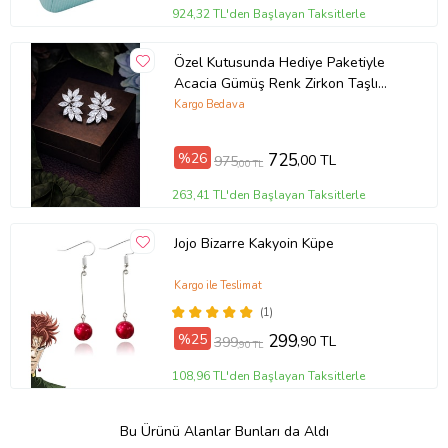
924,32 TL'den Başlayan Taksitlerle
Özel Kutusunda Hediye Paketiyle
Acacia Gümüş Renk Zirkon Taşlı
Abiye Düğün Nişan Söz Parti Davet
Kargo Bedava
Hediye Küpe
%26
725
,00 TL
975
,00 TL
263,41 TL'den Başlayan Taksitlerle
Jojo Bizarre Kakyoin Küpe
Kargo ile Teslimat
(1)
%25
299
,90 TL
399
,90 TL
108,96 TL'den Başlayan Taksitlerle
Bu Ürünü Alanlar Bunları da Aldı