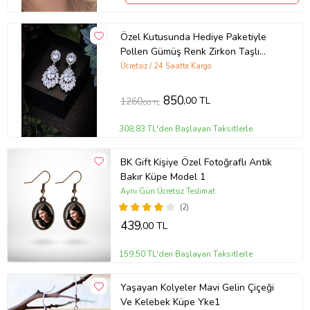
Özel Kutusunda Hediye Paketiyle
Pollen Gümüş Renk Zirkon Taşlı
Küpe Abiye Düğün Nişan Söz Parti
Ücretsiz / 24 Saatte Kargo
Davet Hediye Küpe
850
,00 TL
1260
,00 TL
308,83 TL'den Başlayan Taksitlerle
BK Gift Kişiye Özel Fotoğraflı Antik
Bakır Küpe Model 1
Aynı Gün Ücretsiz Teslimat
(2)
439
,00 TL
159,50 TL'den Başlayan Taksitlerle
Yaşayan Kolyeler Mavi Gelin Çiçeği
Ve Kelebek Küpe Yke1