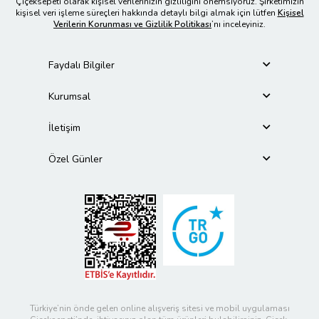
Çiçeksepeti olarak kişisel verilerinizin gizliliğini önemsiyoruz. Şirketimizin
kişisel veri işleme süreçleri hakkında detaylı bilgi almak için lütfen
Kişisel
Verilerin Korunması ve Gizlilik Politikası
’nı inceleyiniz.
Faydalı Bilgiler
Kurumsal
İletişim
Özel Günler
Türkiye’nin önde gelen online alışveriş sitesi ve mobil uygulaması