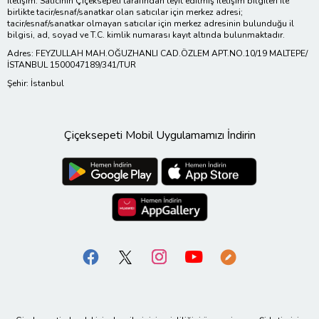
İletişim: Satıcının Çiçeksepeti tarafından teyit edilmiş iletişim bilgileri ile
birlikte tacir/esnaf/sanatkar olan satıcılar için merkez adresi;
tacir/esnaf/sanatkar olmayan satıcılar için merkez adresinin bulunduğu il
bilgisi, ad, soyad ve T.C. kimlik numarası kayıt altında bulunmaktadır.
Adres: FEYZULLAH MAH.OĞUZHANLI CAD.ÖZLEM APT.NO.10/19 MALTEPE/
İSTANBUL 1500047189/341/TUR
Şehir: İstanbul
Çiçeksepeti Mobil Uygulamamızı İndirin