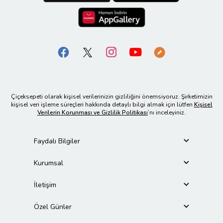
Çiçeksepeti olarak kişisel verilerinizin gizliliğini önemsiyoruz. Şirketimizin
kişisel veri işleme süreçleri hakkında detaylı bilgi almak için lütfen
Kişisel
Verilerin Korunması ve Gizlilik Politikası
’nı inceleyiniz.
Faydalı Bilgiler
Kurumsal
İletişim
Özel Günler