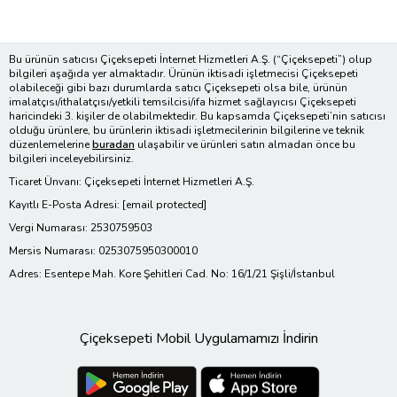
Bu ürünün satıcısı Çiçeksepeti İnternet Hizmetleri A.Ş. (“Çiçeksepeti”) olup
bilgileri aşağıda yer almaktadır. Ürünün iktisadi işletmecisi Çiçeksepeti
olabileceği gibi bazı durumlarda satıcı Çiçeksepeti olsa bile, ürünün
imalatçısı/ithalatçısı/yetkili temsilcisi/ifa hizmet sağlayıcısı Çiçeksepeti
haricindeki 3. kişiler de olabilmektedir. Bu kapsamda Çiçeksepeti’nin satıcısı
olduğu ürünlere, bu ürünlerin iktisadi işletmecilerinin bilgilerine ve teknik
düzenlemelerine
buradan
ulaşabilir ve ürünleri satın almadan önce bu
bilgileri inceleyebilirsiniz.
Ticaret Ünvanı: Çiçeksepeti İnternet Hizmetleri A.Ş.
Kayıtlı E-Posta Adresi:
[email protected]
Vergi Numarası: 2530759503
Mersis Numarası: 0253075950300010
Adres: Esentepe Mah. Kore Şehitleri Cad. No: 16/1/21 Şişli/İstanbul
Çiçeksepeti Mobil Uygulamamızı İndirin