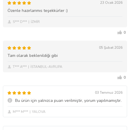
23 Ocak 2026
Özenle hazırlanmıs teşekkürler :)
S*** D***
İZMİR
0
05 Şubat 2026
Tam olarak beklenildiği gibi
T*** A***
İSTANBUL-AVRUPA
0
03 Temmuz 2026
Bu ürün için yalnızca puan verilmiştir, yorum yapılmamıştır.
M*** M***
YALOVA