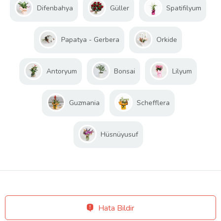
Difenbahya
Güller
Spatifilyum
Papatya - Gerbera
Orkide
Antoryum
Bonsai
Lilyum
Guzmania
Schefflera
Hüsnüyusuf
Hata Bildir