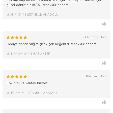
dikkate alıp tekrar hazırladıkları çiçek ile ulaştığı yerden çok
güzel dönüt aldım.Çok teşekkür ederim.
G*** Ç***
İSTANBUL-ANADOLU
0
23 Temmuz 2026
Hediye gönderdiğim çiçek çok beğenildi teşekkür ederim
M*** c*** s***
GAZİANTEP
0
06 Nisan 2026
Çok hızlı ve kaliteli hizmet
R*** m***
İSTANBUL-ANADOLU
0