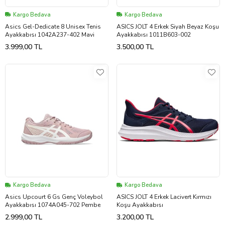
Kargo Bedava
Kargo Bedava
Asics Gel-Dedicate 8 Unisex Tenis
ASICS JOLT 4 Erkek Siyah Beyaz Koşu
Ayakkabısı 1042A237-402 Mavi
Ayakkabısı 1011B603-002
3.999,00 TL
3.500,00 TL
Kargo Bedava
Kargo Bedava
Asics Upcourt 6 Gs Genç Voleybol
ASICS JOLT 4 Erkek Lacivert Kırmızı
Ayakkabısı 1074A045-702 Pembe
Koşu Ayakkabısı
2.999,00 TL
3.200,00 TL