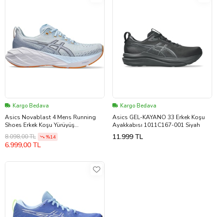
Kargo Bedava
Kargo Bedava
Asics Novablast 4 Mens Running
Asics GEL-KAYANO 33 Erkek Koşu
Shoes Erkek Koşu Yürüyüş
Ayakkabısı 1011C167-001 Siyah
Ayakkabısı Mavi
11.999 TL
8.098,00 TL
%14
6.999,00 TL