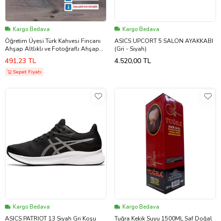
Kargo Bedava
Kargo Bedava
Öğretim Üyesi Türk Kahvesi Fincanı
ASICS UPCORT 5 SALON AYAKKABI
Ahşap Altlıklı ve Fotoğraflı Ahşap
(Gri - Siyah)
Anahtarlık Hediye Öğretmenler Günü
491,23 TL
4.520,00 TL
Hediyesi (Model 7)
Sepet Fiyatı
Kargo Bedava
Kargo Bedava
ASICS PATRIOT 13 Siyah Gri Koşu
Tuğra Kekik Suyu 1500ML Saf Doğal