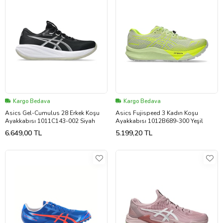
Kargo Bedava
Kargo Bedava
Asics Gel-Cumulus 28 Erkek Koşu
Asics Fujispeed 3 Kadın Koşu
Ayakkabısı 1011C143-002 Siyah
Ayakkabısı 1012B689-300 Yeşil
6.649,00 TL
5.199,20 TL