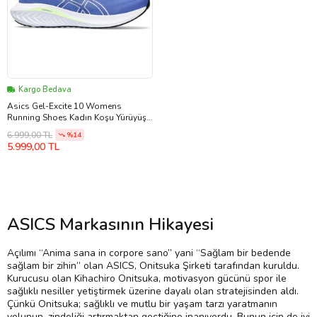
Kargo Bedava
Asics Gel-Excite 10 Womens
Running Shoes Kadın Koşu Yürüyüş
Ayakkabısı Mavi
6.999,00 TL
%14
5.999,00 TL
ASICS Markasının Hikayesi
Açılımı “Anima sana in corpore sano” yani “Sağlam bir bedende
sağlam bir zihin” olan ASICS, Onitsuka Şirketi tarafından kuruldu.
Kurucusu olan Kihachiro Onitsuka, motivasyon gücünü spor ile
sağlıklı nesiller yetiştirmek üzerine dayalı olan stratejisinden aldı.
Çünkü Onitsuka; sağlıklı ve mutlu bir yaşam tarzı yaratmanın
yolunun, zindeliği artırmaktan geçtiğine inanıyordu. Bunun için de iyi