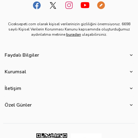
Ciceksepeti.com olarak kişisel verilerinizin gizliliğini önemsiyoruz. 6698
sayılı Kişisel Verilerin Korunması Kanunu kapsamında oluşturduğumuz
aydınlatma metnine
buradan
ulaşabilirsiniz.
Faydalı Bilgiler
Çiçek Bakımı
Kurumsal
Çiçek Eşliğinde Notlar
Hakkımızda
Çiçek Anlamları
İletişim
Çiçeksepeti Müşteri Politikası
Özel Günler
Bize Ulaşın
Ürün Güvenliği
Özel Günler
Mevsimlere Göre Çiçekler
Sıkça Sorulan Sorular
Kurumsal Müşterilerimiz
Sevgililer Günü Hediyeleri
Yenilebilir Çiçek Saklama Koşulları
Çiçeksepeti'nde Satış Yap
Reklamlarımız
Kadınlar Günü Hediyeleri
Site Haritası
Kolay İade
Kampanya Detayları
Anneler Günü Hediyeleri