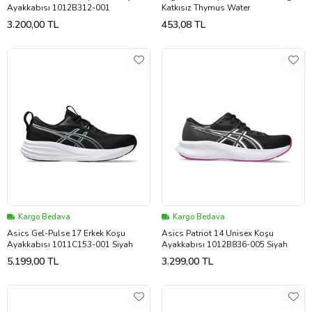
Ayakkabısı 1012B312-001
Katkısız Thymus Water
3.200,00 TL
453,08 TL
Kargo Bedava
Kargo Bedava
Asics Gel-Pulse 17 Erkek Koşu
Asics Patriot 14 Unisex Koşu
Ayakkabısı 1011C153-001 Siyah
Ayakkabısı 1012B836-005 Siyah
5.199,00 TL
3.299,00 TL