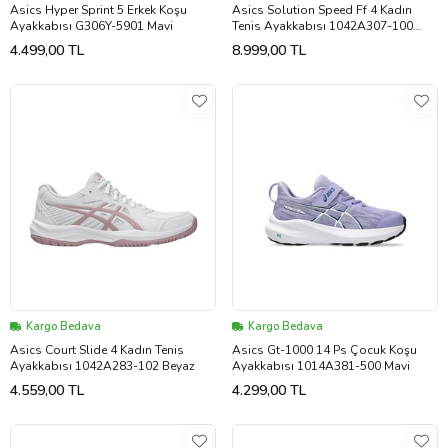
Asics Hyper Sprint 5 Erkek Koşu
Asics Solution Speed Ff 4 Kadın
Ayakkabısı G306Y-5901 Mavi
Tenis Ayakkabısı 1042A307-100
Beyaz
4.499,00 TL
8.999,00 TL
Kargo Bedava
Kargo Bedava
Asics Court Slide 4 Kadın Tenis
Asics Gt-1000 14 Ps Çocuk Koşu
Ayakkabısı 1042A283-102 Beyaz
Ayakkabısı 1014A381-500 Mavi
4.559,00 TL
4.299,00 TL