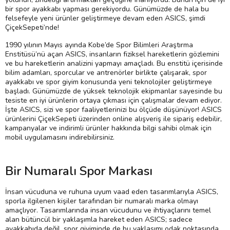
bir spor ayakkabı yapması gerekiyordu. Günümüzde de hala bu
felsefeyle yeni ürünler geliştirmeye devam eden ASICS, şimdi
ÇiçekSepeti’nde!
1990 yılının Mayıs ayında Kobe’de Spor Bilimleri Araştırma
Enstitüsü’nü açan ASICS, insanların fiziksel hareketlerin gözlemini
ve bu hareketlerin analizini yapmayı amaçladı. Bu enstitü içerisinde
bilim adamları, sporcular ve antrenörler birlikte çalışarak, spor
ayakkabı ve spor giyim konusunda yeni teknolojiler geliştirmeye
başladı. Günümüzde de yüksek teknolojik ekipmanlar sayesinde bu
tesiste en iyi ürünlerin ortaya çıkması için çalışmalar devam ediyor.
İşte ASICS, sizi ve spor faaliyetlerinizi bu ölçüde düşünüyor! ASICS
ürünlerini ÇiçekSepeti üzerinden online alışveriş ile sipariş edebilir,
kampanyalar ve indirimli ürünler hakkında bilgi sahibi olmak için
mobil uygulamasını indirebilirsiniz.
Bir Numaralı Spor Markası
İnsan vücuduna ve ruhuna uyum vaad eden tasarımlarıyla ASICS,
sporla ilgilenen kişiler tarafından bir numaralı marka olmayı
amaçlıyor. Tasarımlarında insan vücudunu ve ihtiyaçlarını temel
alan bütüncül bir yaklaşımla hareket eden ASICS; sadece
ayakkabıda değil, spor giyiminde de bu yaklaşımı odak noktasında