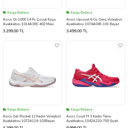
Kargo Bedava
Kargo Bedava
Asics Gt-1000 14 Ps Çocuk Koşu
Asics Upcourt 6 Gs Genç Voleybol
Ayakkabısı 1014A381-402 Mavi
Ayakkabısı 1074A045-101 Beyaz
3.299,00 TL
3.499,00 TL
Kargo Bedava
Kargo Bedava
Asics Gel-Rocket 12 Kadın Voleybol
Asics Court Ff 3 Kadın Tenis
Ayakkabısı 1072A119-103Beyaz
Ayakkabısı 1042A220-700 Siyah
4.299,00 TL
9.999,00 TL