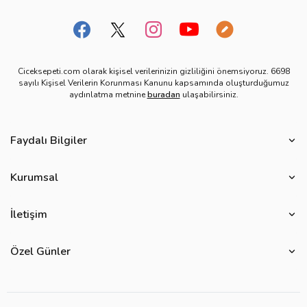
Ciceksepeti.com olarak kişisel verilerinizin gizliliğini önemsiyoruz. 6698
sayılı Kişisel Verilerin Korunması Kanunu kapsamında oluşturduğumuz
aydınlatma metnine
buradan
ulaşabilirsiniz.
Faydalı Bilgiler
Çiçek Bakımı
Kurumsal
Çiçek Eşliğinde Notlar
Hakkımızda
Çiçek Anlamları
İletişim
Çiçeksepeti Müşteri Politikası
Özel Günler
Bize Ulaşın
Ürün Güvenliği
Özel Günler
Mevsimlere Göre Çiçekler
Sıkça Sorulan Sorular
Kurumsal Müşterilerimiz
Sevgililer Günü Hediyeleri
Yenilebilir Çiçek Saklama Koşulları
Çiçeksepeti'nde Satış Yap
Reklamlarımız
Kadınlar Günü Hediyeleri
Site Haritası