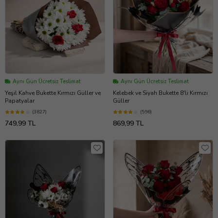
Aynı Gün Ücretsiz Teslimat
Aynı Gün Ücretsiz Teslimat
Yeşil Kahve Bukette Kırmızı Güller ve
Kelebek ve Siyah Bukette 8'li Kırmızı
Papatyalar
Güller
(3827)
(596)
749,99 TL
869,99 TL