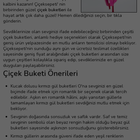
kalbini kazanın! Çiçeksepeti' nin
birbirinden güzel
çiçek buketleri
ile
hayat artık çok daha güzel! Hemen dilediğinizi seçin, bir tıkla
gönderin.
Sevdiklerinize olan sevginizi ifade edebileceğiniz birbirinden çeşitli
çiçek buketleri, anlamlı hediye seçenekleri olarak Çiçeksepeti'nin
geniş ürün yelpazesinde en mutlu anların temsilcisi olmayı bekliyor.
Çiçeksepeti'nin sunduğu aynı gün ve ücretsiz teslimat özellikleri
sayesinde geniş fiyat aralığındaki çiçek buketleri arasından size
uygun çeşitleri kolaylıkla sipariş edip, sevdiklerinizle en güzel
duyguları paylaşabilirsiniz.
Çiçek Buketi Önerileri
Kucak dolusu kırmızı gül buketleri O'na sevginizi en güzel
biçimde ifade etmek için romantik bir seçenek olarak tercih
edilebilir. Aşkın en romantik hâlini, aşkı yansıtan güllerle
tamamlayan kırmızı gül buketleri sevdiğinizi mutlu etmek için
bekliyor.
Sevginin doğasında sonsuzluk ve saflık vardır. Saf ve temiz
sevginin sembolü olan beyaz rengin hakim olduğu beyaz gül
buketleri sayesinde aşkınızın sonsuzluğunu gösterebilirsiniz.
Kırmızı güllerin arasında güveni ifade eden yeşil renklerin