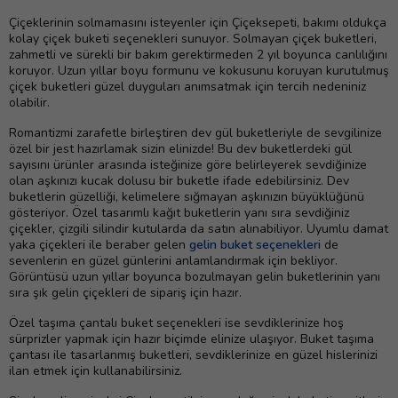
Çiçeklerinin solmamasını isteyenler için Çiçeksepeti, bakımı oldukça
kolay çiçek buketi seçenekleri sunuyor. Solmayan çiçek buketleri,
zahmetli ve sürekli bir bakım gerektirmeden 2 yıl boyunca canlılığını
koruyor. Uzun yıllar boyu formunu ve kokusunu koruyan kurutulmuş
çiçek buketleri güzel duyguları anımsatmak için tercih nedeniniz
olabilir.
Romantizmi zarafetle birleştiren dev gül buketleriyle de sevgilinize
özel bir jest hazırlamak sizin elinizde! Bu dev buketlerdeki gül
sayısını ürünler arasında isteğinize göre belirleyerek sevdiğinize
olan aşkınızı kucak dolusu bir buketle ifade edebilirsiniz. Dev
buketlerin güzelliği, kelimelere sığmayan aşkınızın büyüklüğünü
gösteriyor. Özel tasarımlı kağıt buketlerin yanı sıra sevdiğiniz
çiçekler, çizgili silindir kutularda da satın alınabiliyor. Uyumlu damat
yaka çiçekleri ile beraber gelen
gelin buket seçenekleri
de
sevenlerin en güzel günlerini anlamlandırmak için bekliyor.
Görüntüsü uzun yıllar boyunca bozulmayan gelin buketlerinin yanı
sıra şık gelin çiçekleri de sipariş için hazır.
Özel taşıma çantalı buket seçenekleri ise sevdiklerinize hoş
sürprizler yapmak için hazır biçimde elinize ulaşıyor. Buket taşıma
çantası ile tasarlanmış buketleri, sevdiklerinize en güzel hislerinizi
ilan etmek için kullanabilirsiniz.