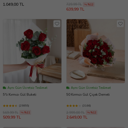
1.049,00 TL
729,99 TL
%12
639,99 TL
Aynı Gün Ücretsiz Teslimat
Aynı Gün Ücretsiz Teslimat
5'li Kırmızı Gül Buketi
50 Kırmızı Gül Çiçek Demeti
(29855)
(3166)
569,99 TL
2.999,00 TL
%11
%12
509,99 TL
2.649,00 TL