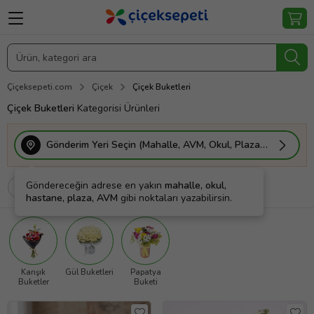
Çiçeksepeti.com
Çiçek
Çiçek Buketleri
Çiçek Buketleri
Kategorisi Ürünleri
Gönderim Yeri Seçin (Mahalle, AVM, Okul, Plaza vs.)
Göndereceğin adrese en yakın
mahalle, okul,
Filtrele
Sırala
Kişiye Özel
hastane, plaza, AVM
gibi noktaları yazabilirsin.
Karışık
Gül Buketleri
Papatya
Buketler
Buketi