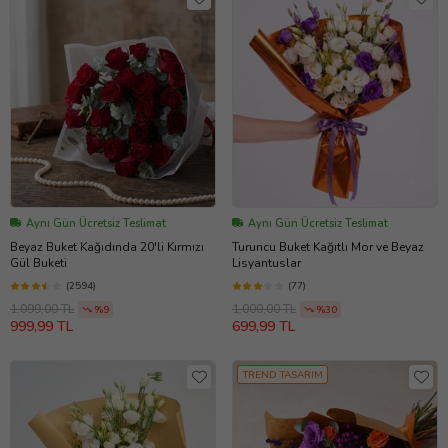
Aynı Gün Ücretsiz Teslimat
Aynı Gün Ücretsiz Teslimat
Beyaz Buket Kağıdında 20'li Kırmızı
Turuncu Buket Kağıtlı Mor ve Beyaz
Gül Buketi
Lisyantuslar
(2594)
(77)
1.099,00 TL
1.000,00 TL
%9
%30
999,99 TL
699,99 TL
TREND TASARIM