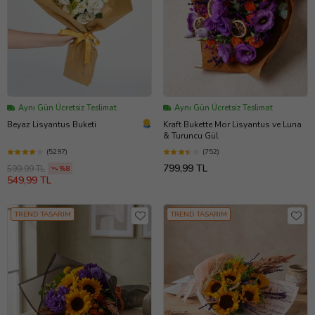
Aynı Gün Ücretsiz Teslimat
Aynı Gün Ücretsiz Teslimat
Beyaz Lisyantus Buketi
Kraft Bukette Mor Lisyantus ve Luna
& Turuncu Gül
(5297)
(752)
799,99 TL
599,99 TL
%8
549,99 TL
TREND TASARIM
TREND TASARIM