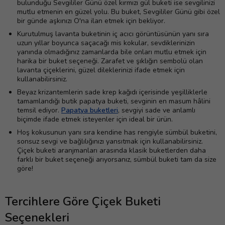
bulunduğu Sevgililer Günü özel kırmızı gül buketi ise sevgilinizi
mutlu etmenin en güzel yolu. Bu buket, Sevgililer Günü gibi özel
bir günde aşkınızı O'na ilan etmek için bekliyor.
Kurutulmuş lavanta buketinin iç acıcı görüntüsünün yanı sıra
uzun yıllar boyunca saçacağı mis kokular, sevdiklerinizin
yanında olmadığınız zamanlarda bile onları mutlu etmek için
harika bir buket seçeneği. Zarafet ve şıklığın sembolü olan
lavanta çiçeklerini, güzel dileklerinizi ifade etmek için
kullanabilirsiniz.
Beyaz krizantemlerin sade krep kağıdı içerisinde yeşilliklerle
tamamlandığı butik papatya buketi, sevginin en masum hâlini
temsil ediyor.
Papatya buketleri
, sevgiyi sade ve anlamlı
biçimde ifade etmek isteyenler için ideal bir ürün.
Hoş kokusunun yanı sıra kendine has rengiyle sümbül buketini,
sonsuz sevgi ve bağlılığınızı yansıtmak için kullanabilirsiniz.
Çiçek buketi aranjmanları arasında klasik buketlerden daha
farklı bir buket seçeneği arıyorsanız, sümbül buketi tam da size
göre!
Tercihlere Göre Çiçek Buketi
Seçenekleri