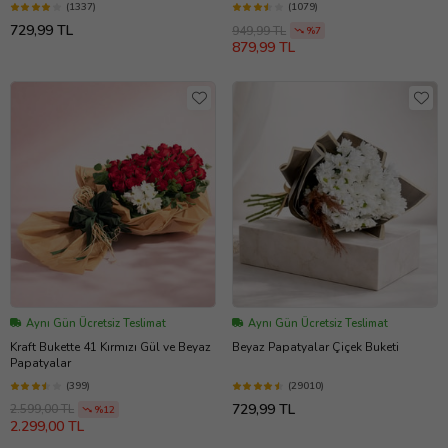
(1337)
(1079)
729,99 TL
949,99 TL
%7
879,99 TL
Aynı Gün Ücretsiz Teslimat
Aynı Gün Ücretsiz Teslimat
Kraft Bukette 41 Kırmızı Gül ve Beyaz
Beyaz Papatyalar Çiçek Buketi
Papatyalar
(399)
(29010)
729,99 TL
2.599,00 TL
%12
2.299,00 TL