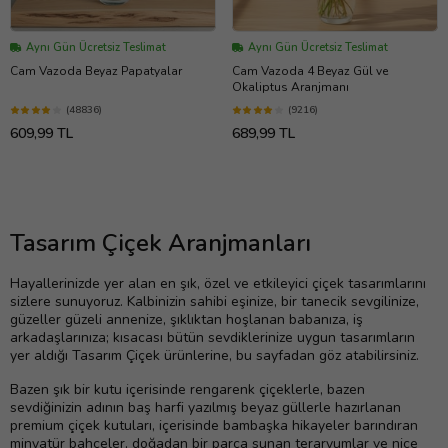
Aynı Gün Ücretsiz Teslimat
Aynı Gün Ücretsiz Teslimat
Cam Vazoda Beyaz Papatyalar
Cam Vazoda 4 Beyaz Gül ve
Okaliptus Aranjmanı
(48836)
(9216)
609,99 TL
689,99 TL
Tasarım Çiçek Aranjmanları
Hayallerinizde yer alan en şık, özel ve etkileyici çiçek tasarımlarını
sizlere sunuyoruz. Kalbinizin sahibi eşinize, bir tanecik sevgilinize,
güzeller güzeli annenize, şıklıktan hoşlanan babanıza, iş
arkadaşlarınıza; kısacası bütün sevdiklerinize uygun tasarımların
yer aldığı Tasarım Çiçek ürünlerine, bu sayfadan göz atabilirsiniz.
Bazen şık bir kutu içerisinde rengarenk çiçeklerle, bazen
sevdiğinizin adının baş harfi yazılmış beyaz güllerle hazırlanan
premium çiçek kutuları, içerisinde bambaşka hikayeler barındıran
minyatür bahçeler, doğadan bir parça sunan teraryumlar ve nice