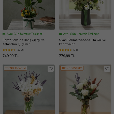
Aynı Gün Ücretsiz Teslimat
Aynı Gün Ücretsiz Teslimat
Beyaz Saksıda Barış Çiçeği ve
Siyah Polimer Vazoda Lila Gül ve
Kalanchoe Çiçekleri
Papatyalar
(2385)
(76)
749,99 TL
779,99 TL
TREND TASARIM
TREND TASARIM