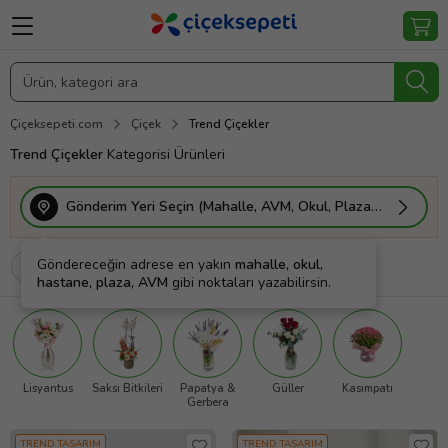
Çiçeksepeti.com
Çiçek
Trend Çiçekler
Trend Çiçekler
Kategorisi Ürünleri
Gönderim Yeri Seçin (Mahalle, AVM, Okul, Plaza vs.)
Göndereceğin adrese en yakın
mahalle, okul,
Filtrele
Sırala
Kişiye Özel
hastane, plaza, AVM
gibi noktaları yazabilirsin.
Lisyantus
Saksı Bitkileri
Papatya &
Güller
Kasımpatı
Gerbera
TREND TASARIM
TREND TASARIM