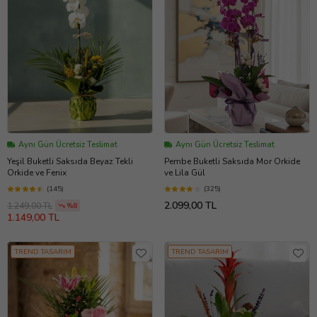
Aynı Gün Ücretsiz Teslimat
Aynı Gün Ücretsiz Teslimat
Yeşil Buketli Saksıda Beyaz Tekli
Pembe Buketli Saksıda Mor Orkide
Orkide ve Fenix
ve Lila Gül
(145)
(325)
2.099,00 TL
1.249,00 TL
%8
1.149,00 TL
TREND TASARIM
TREND TASARIM