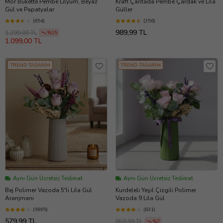
Mor Bukette Pembe Lilyum, Beyaz
Kraft Çantada Pembe Çardak ve Lila
Gül ve Papatyalar
Güller
(654)
(356)
989,99 TL
1.299,00 TL
%15
1.099,00 TL
TREND TASARIM
TREND TASARIM
Aynı Gün Ücretsiz Teslimat
Aynı Gün Ücretsiz Teslimat
Bej Polimer Vazoda 5'li Lila Gül
Kurdeleli Yeşil Çizgili Polimer
Aranjmanı
Vazoda 9 Lila Gül
(9865)
(831)
579,99 TL
859,99 TL
%7