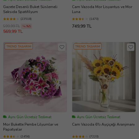
Gazete Desenli Buket Süslemeli
Cam Vazoda Mor Lisyantus ve Mor
Saksıda Spatifilyum
Luna
(23518)
(1470)
749,99 TL
599,99 TL
%5
569,99 TL
TREND TASARIM
TREND TASARIM
Aynı Gün Ücretsiz Teslimat
Aynı Gün Ücretsiz Teslimat
Mor Bukette Pembe Lilyumlar ve
Cam Vazoda 6'lı Ayçiçeği Aranjmanı
Papatyalar
(2456)
(7220)