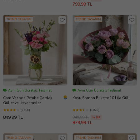
799,99 TL
TREND TASARIM
TREND TASARIM
Aynı Gün Ücretsiz Teslimat
Aynı Gün Ücretsiz Teslimat
Cam Vazoda Pembe Çardak
Koyu Somon Bukette 10 Lila Gül
Güller ve Lisyantuslar
(2708)
(1073)
849,99 TL
949,99 TL
%7
879,99 TL
TREND TASARIM
TREND TASARIM