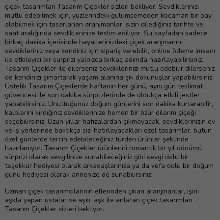
çiçek tasarımları Tasarım Çiçekler sizleri bekliyor. Sevdiklerinizi
mutlu edebilmek için, yüzlerindeki gülümsemeden kocaman bir pay
alabilmek için tasarlanan aranjmanlar, sizin dilediğiniz tarihte ve
saat aralığında sevdiklerinize teslim ediliyor. Su sayfadan sadece
birkaç dakika içerisinde hayallerinizdeki çiçek aranjmanını
sevdikleriniz veya kendiniz için sipariş verebilir, online ödeme imkanı
ile etkileyici bir sürprizi yalnızca birkaç adımda hazırlayabilirsiniz.
Tasarım Çiçekler ile dilerseniz sevdiklerinizi mutlu edebilir dilerseniz
de kendinizi şımartarak yaşam alanına şık dokunuşlar yapabilirsiniz.
Üstelik Tasarım Çiçeklerde haftanın her günü, aynı gün teslimat
güvencesi ile son dakika sürprizlerinde de oldukça etkili jestler
yapabilirsiniz. Unuttuğunuz doğum günlerini son dakika kurtarabilir,
kalplerini kırdığınız sevdiklerinize hemen bir özür dilerim çiçeği
seçebilirsiniz. Uzun yıllar hafızalardan çıkmayacak, sevdiklerinizin ev
ve iş yerlerinde baktıkça sizi hatırlayacakları özel tasarımlar, bütün
özel günlerde tercih edebileceğiniz türden ürünler şeklinde
hazırlanıyor. Tasarım Çiçekler ürünlerini romantik bir yıl dönümü
sürprizi olarak sevgilinize sunabileceğiniz gibi sevgi dolu bir
teşekkür hediyesi olarak arkadaşlarınıza ya da vefa dolu bir doğum
günü hediyesi olarak annenize de sunabilirsiniz.
Uzman çiçek tasarımcılarının ellerinden çıkan aranjmanlar, işini
aşkla yapan ustalar ve aşkı, aşk ile anlatan çiçek tasarımları
Tasarım Çiçekler sizleri bekliyor.