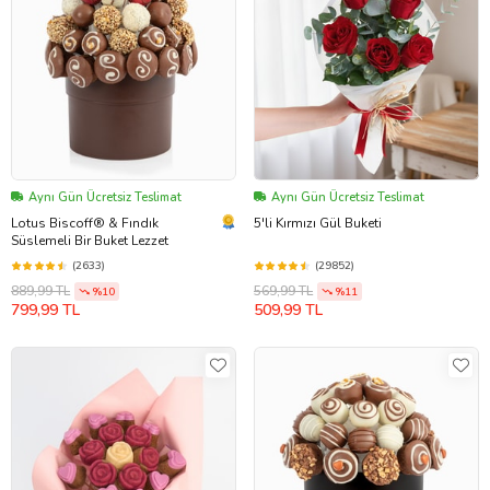
Aynı Gün Ücretsiz Teslimat
Aynı Gün Ücretsiz Teslimat
Lotus Biscoff® & Fındık
5'li Kırmızı Gül Buketi
Süslemeli Bir Buket Lezzet
(2633)
(29852)
889,99 TL
569,99 TL
%10
%11
799,99 TL
509,99 TL