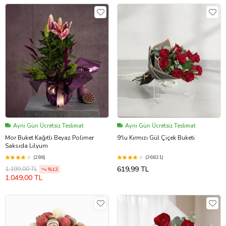
Aynı Gün Ücretsiz Teslimat
Aynı Gün Ücretsiz Teslimat
Mor Buket Kağıtlı Beyaz Polimer
9'lu Kırmızı Gül Çiçek Buketi
Saksıda Lilyum
(286)
(36621)
619,99 TL
1.199,00 TL
%13
1.049,00 TL