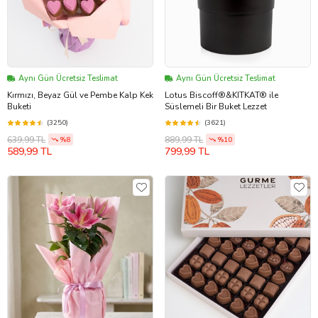
Aynı Gün Ücretsiz Teslimat
Aynı Gün Ücretsiz Teslimat
Kırmızı, Beyaz Gül ve Pembe Kalp Kek
Lotus Biscoff®&KITKAT® ile
Buketi
Süslemeli Bir Buket Lezzet
(3250)
(3621)
639,99 TL
889,99 TL
%8
%10
589,99 TL
799,99 TL