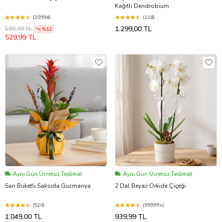
Kağıtlı Dendrobium
(20994)
(118)
1.299,00 TL
599,99 TL
%12
529,99 TL
Aynı Gün Ücretsiz Teslimat
Aynı Gün Ücretsiz Teslimat
Sarı Buketli Saksıda Guzmanya
2 Dal Beyaz Orkide Çiçeği
(520)
(99999+)
1.049,00 TL
939,99 TL