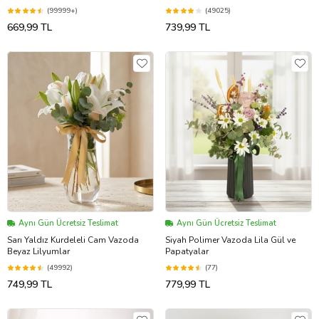
(99999+)
(49025)
669,99 TL
739,99 TL
Aynı Gün Ücretsiz Teslimat
Aynı Gün Ücretsiz Teslimat
Sarı Yaldız Kurdeleli Cam Vazoda
Siyah Polimer Vazoda Lila Gül ve
Beyaz Lilyumlar
Papatyalar
(49992)
(77)
749,99 TL
779,99 TL