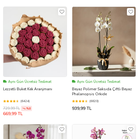
Aynı Gün Ücretsiz Teslimat
Aynı Gün Ücretsiz Teslimat
Lezzetli Buket Kek Aranjmanı
Beyaz Polimer Saksıda Çiftli Beyaz
Phalanopsis Orkide
(6424)
(6820)
939,99 TL
729,99 TL
%8
669,99 TL