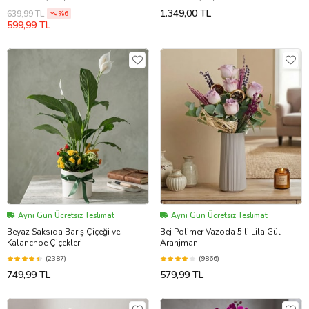
1.349,00 TL
639,99 TL
%6
599,99 TL
Aynı Gün Ücretsiz Teslimat
Aynı Gün Ücretsiz Teslimat
Beyaz Saksıda Barış Çiçeği ve
Bej Polimer Vazoda 5'li Lila Gül
Kalanchoe Çiçekleri
Aranjmanı
(2387)
(9866)
749,99 TL
579,99 TL