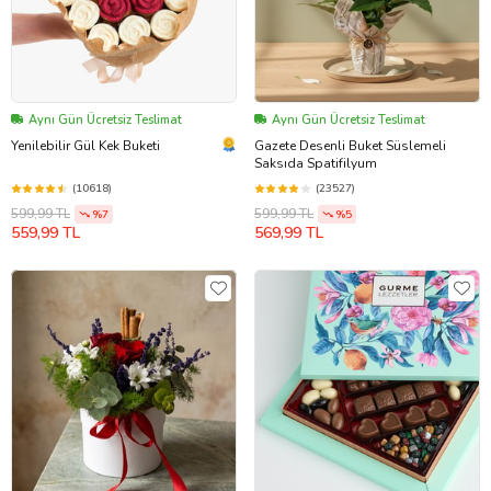
Aynı Gün Ücretsiz Teslimat
Aynı Gün Ücretsiz Teslimat
Yenilebilir Gül Kek Buketi
Gazete Desenli Buket Süslemeli
Saksıda Spatifilyum
(10618)
(23527)
599,99 TL
599,99 TL
%7
%5
559,99 TL
569,99 TL