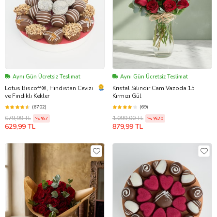
Aynı Gün Ücretsiz Teslimat
Aynı Gün Ücretsiz Teslimat
Lotus Biscoff®, Hindistan Cevizi
Kristal Silindir Cam Vazoda 15
ve Fındıklı Kekler
Kırmızı Gül
(6702)
(69)
679,99 TL
1.099,00 TL
%7
%20
629,99 TL
879,99 TL