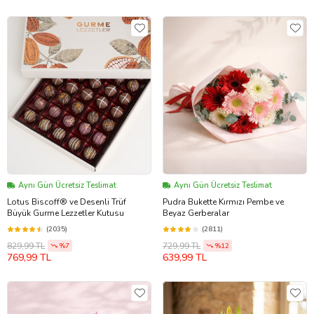
Aynı Gün Ücretsiz Teslimat
Aynı Gün Ücretsiz Teslimat
Lotus Biscoff® ve Desenli Trüf
Pudra Bukette Kırmızı Pembe ve
Büyük Gurme Lezzetler Kutusu
Beyaz Gerberalar
(2035)
(2811)
829,99 TL
729,99 TL
%7
%12
769,99 TL
639,99 TL