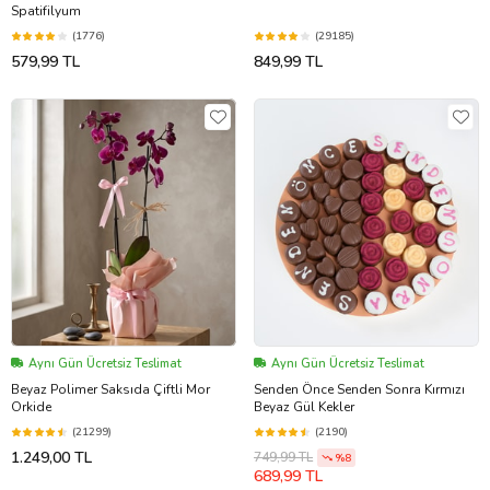
Spatifilyum
(1776)
(29185)
579,99 TL
849,99 TL
Aynı Gün Ücretsiz Teslimat
Aynı Gün Ücretsiz Teslimat
Beyaz Polimer Saksıda Çiftli Mor
Senden Önce Senden Sonra Kırmızı
Orkide
Beyaz Gül Kekler
(21299)
(2190)
1.249,00 TL
749,99 TL
%8
689,99 TL