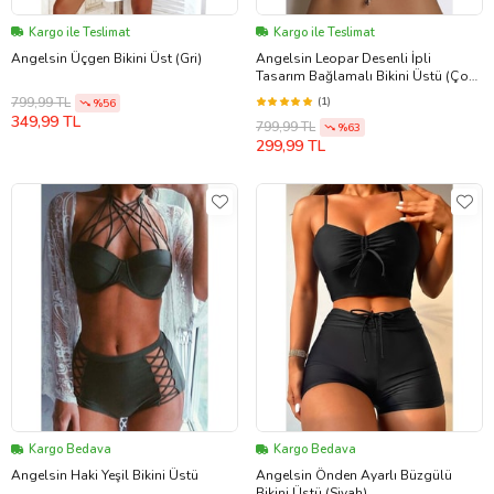
Kargo ile Teslimat
Kargo ile Teslimat
Angelsin Üçgen Bikini Üst (Gri)
Angelsin Leopar Desenli İpli
Tasarım Bağlamalı Bikini Üstü (Çok
Renkli)
(1)
799,99 TL
%56
349,99 TL
799,99 TL
%63
299,99 TL
Kargo Bedava
Kargo Bedava
Angelsin Haki Yeşil Bikini Üstü
Angelsin Önden Ayarlı Büzgülü
Bikini Üstü (Siyah)