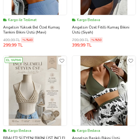
Kargo ile Teslimat
Kargo Bedava
Angelsin Yüksek Bel Özel Kumaş
Angelsin Özel Fitilli Kumaş Bikini
Tankini Bikini Üstü (Mavi)
Üstü (Siyah)
499,99 TL
799,99 TL
%40
%50
299,99 TL
399,99 TL
EL YAPIMI
Kargo Bedava
Kargo Bedava
BRALET/ SÜTYEN/ BİKİNİ ÜST İNCİ EL
Angelsin Baskılı Bikini Üstü