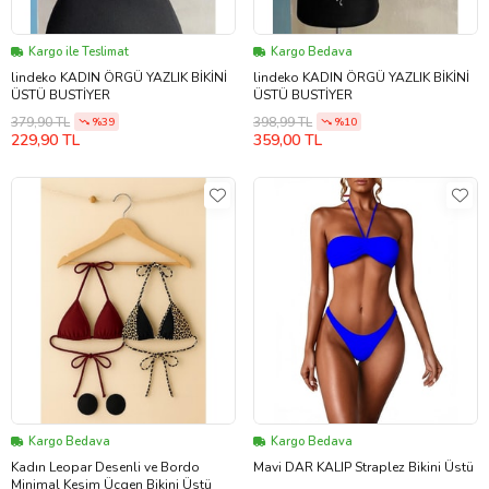
Kargo ile Teslimat
Kargo Bedava
lindeko KADIN ÖRGÜ YAZLIK BİKİNİ
lindeko KADIN ÖRGÜ YAZLIK BİKİNİ
ÜSTÜ BUSTİYER
ÜSTÜ BUSTİYER
379,90 TL
398,99 TL
%39
%10
229,90 TL
359,00 TL
Kargo Bedava
Kargo Bedava
Kadın Leopar Desenli ve Bordo
Mavi DAR KALIP Straplez Bikini Üstü
Minimal Kesim Üçgen Bikini Üstü