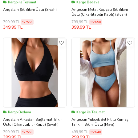
Kargo ile Teslimat
Kargo Bedava
Angelsin Şık Bikini Üstü (Siyah)
Angelsin Metal Kopçalı Şık Bikini
Üstü (Çıkartılabilir Kaplı) (Siyah)
799,99 TL
799,99 TL
%56
%50
349,99 TL
399,99 TL
Kargo Bedava
Kargo ile Teslimat
Angelsin Arkadan Bağlamalı Bikini
Angelsin Yüksek Bel Fitilli Kumaş
Üstü (Çıkartılabilir Kaplı) (Siyah)
Tankini Bikini Üstü (Mavi)
799,99 TL
499,99 TL
%50
%40
399,99 TL
299,99 TL