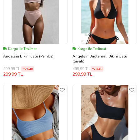
Kargo ile Teslimat
Kargo ile Teslimat
Angelsin Bikini üstü (Pembe)
Angelsin Bağlamalı Bikini Üstü
(Siyah)
499,99 TL
499,99 TL
%40
%40
299,99 TL
299,99 TL