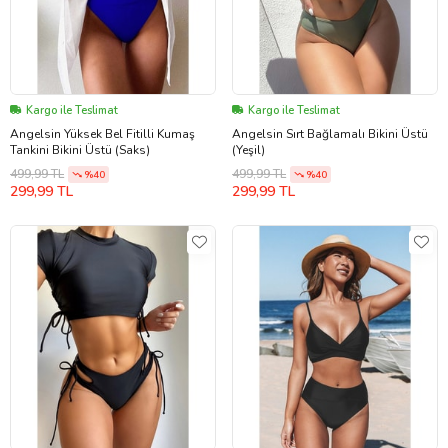
Kargo ile Teslimat
Kargo ile Teslimat
Angelsin Yüksek Bel Fitilli Kumaş
Angelsin Sırt Bağlamalı Bikini Üstü
Tankini Bikini Üstü (Saks)
(Yeşil)
499,99 TL
499,99 TL
%40
%40
299,99 TL
299,99 TL