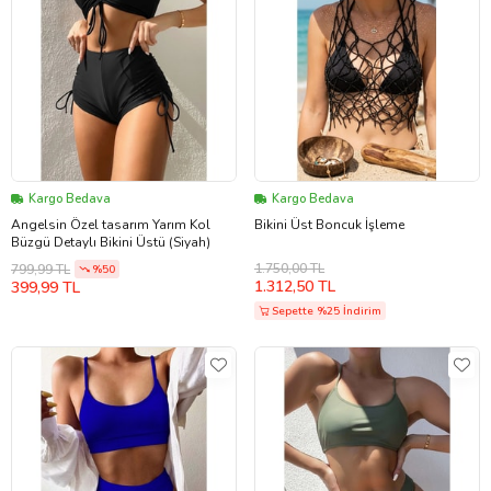
Kargo Bedava
Kargo Bedava
Angelsin Özel tasarım Yarım Kol
Bikini Üst Boncuk İşleme
Büzgü Detaylı Bikini Üstü (Siyah)
1.750,00 TL
799,99 TL
%50
1.312,50 TL
399,99 TL
Sepette %25 İndirim