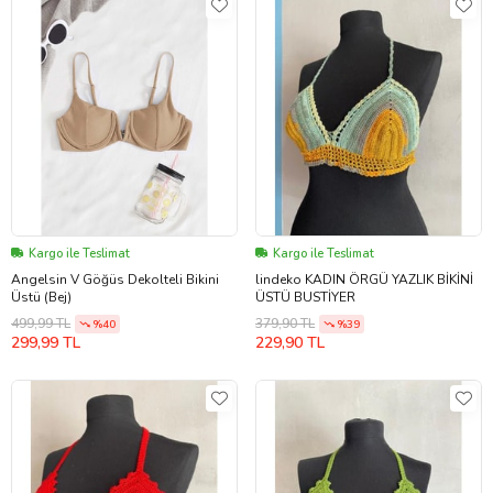
Kargo ile Teslimat
Kargo ile Teslimat
Angelsin V Göğüs Dekolteli Bikini
lindeko KADIN ÖRGÜ YAZLIK BİKİNİ
Üstü (Bej)
ÜSTÜ BUSTİYER
499,99 TL
379,90 TL
%40
%39
299,99 TL
229,90 TL