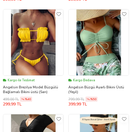
Kargo ile Teslimat
Kargo Bedava
Angelsin Brezilya Model Büzgülü
Angelsin Büzgü Ayarlı Bikini Üstü
Bağlamalı Bikini üstü (Sarı)
(Yeşil)
499,00 TL
799,99 TL
%40
%50
299,99 TL
399,99 TL