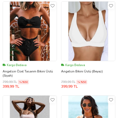
Kargo Bedava
Kargo Bedava
Angelsin Özel Tasarım Bikini Üstü
Angelsin Bikini Üstü (Beyaz)
(Siyah)
799,99 TL
799,99 TL
%50
%50
399,99 TL
399,99 TL