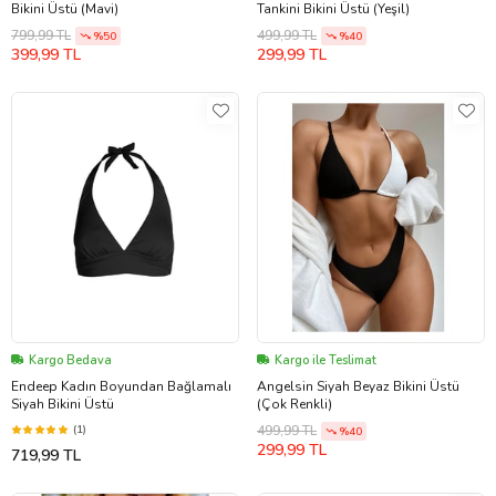
Bikini Üstü (Mavi)
Tankini Bikini Üstü (Yeşil)
799,99 TL
499,99 TL
%50
%40
399,99 TL
299,99 TL
Kargo Bedava
Kargo ile Teslimat
Endeep Kadın Boyundan Bağlamalı
Angelsin Siyah Beyaz Bikini Üstü
Siyah Bikini Üstü
(Çok Renkli)
(1)
499,99 TL
%40
299,99 TL
719,99 TL