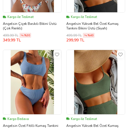
Kargo ile Teslimat
Kargo ile Teslimat
Angelsin Çiçek Baskılı Bikini Üstü
Angelsin Yüksek Bel Özel Kumaş
(Çok Renkli)
Tankini Bikini Üstü (Siyah)
499,99 TL
499,99 TL
%30
%40
349,99 TL
299,99 TL
Kargo Bedava
Kargo ile Teslimat
Angelsin Özel Fitilli Kumaş Tankini
Angelsin Yüksek Bel Özel Kumaş