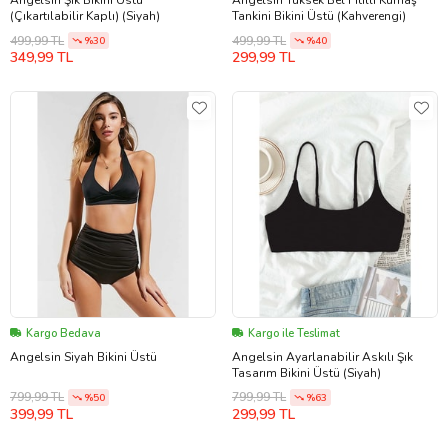
Angelsin Şık Bikini Üstü
Angelsin Yüksek Bel Fitilli Kumaş
(Çıkartılabilir Kaplı) (Siyah)
Tankini Bikini Üstü (Kahverengi)
499,99 TL
499,99 TL
%30
%40
349,99 TL
299,99 TL
Kargo Bedava
Kargo ile Teslimat
Angelsin Siyah Bikini Üstü
Angelsin Ayarlanabilir Askılı Şık
Tasarım Bikini Üstü (Siyah)
799,99 TL
799,99 TL
%50
%63
399,99 TL
299,99 TL