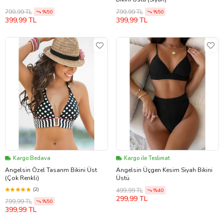
799,99 TL
799,99 TL
%50
%50
399,99 TL
399,99 TL
Kargo Bedava
Kargo ile Teslimat
Angelsin Özel Tasarım Bikini Üst
Angelsin Üçgen Kesim Siyah Bikini
(Çok Renkli)
Üstü
(2)
499,99 TL
%40
299,99 TL
799,99 TL
%50
399,99 TL