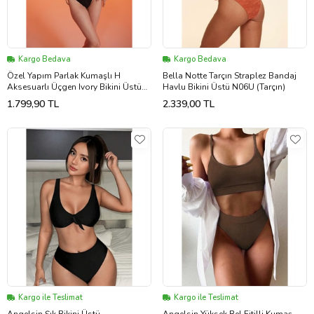
Kargo Bedava
Kargo Bedava
Özel Yapım Parlak Kumaşlı H
Bella Notte Tarçın Straplez Bandaj
Aksesuarlı Üçgen Ivory Bikini Üstü
Havlu Bikini Üstü N06U (Tarçın)
Siyah
1.799,90 TL
2.339,00 TL
Kargo ile Teslimat
Kargo ile Teslimat