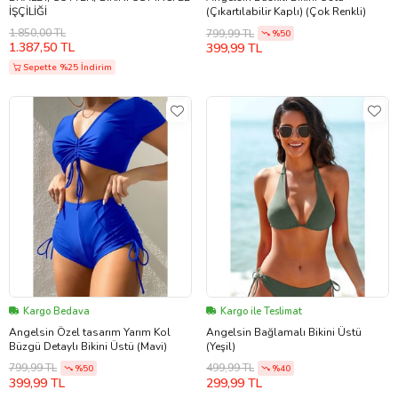
İŞÇİLİĞİ
(Çıkartılabilir Kaplı) (Çok Renkli)
1.850,00 TL
799,99 TL
%50
1.387,50 TL
399,99 TL
Sepette %25 İndirim
Kargo Bedava
Kargo ile Teslimat
Angelsin Özel tasarım Yarım Kol
Angelsin Bağlamalı Bikini Üstü
Büzgü Detaylı Bikini Üstü (Mavi)
(Yeşil)
799,99 TL
499,99 TL
%50
%40
399,99 TL
299,99 TL