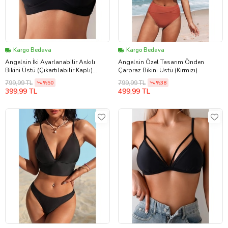
Kargo Bedava
Kargo Bedava
Angelsin İki Ayarlanabilir Askılı
Angelsin Özel Tasarım Önden
Bikini Üstü (Çıkartılabilir Kaplı)
Çarpraz Bikini Üstü (Kırmızı)
(Siyah)
799,99 TL
799,99 TL
%50
%38
399,99 TL
499,99 TL