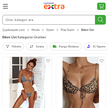
Çiçeksepeti.com
Moda
Giyim
Plaj Giyim
Bikini Üst
Bikini Üst
Kategorisi Ürünleri
Filtrele
Sırala
Kargo Bedava
El Yapımı