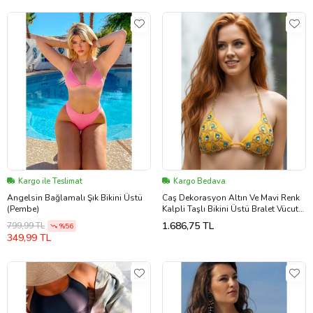
Kargo ile Teslimat
Kargo Bedava
Angelsin Bağlamalı Şık Bikini Üstü
Caş Dekorasyon Altın Ve Mavi Renk
(Pembe)
Kalpli Taşlı Bikini Üstü Bralet Vücut
Aksesuarı
1.686,75 TL
799,99 TL
%56
349,99 TL