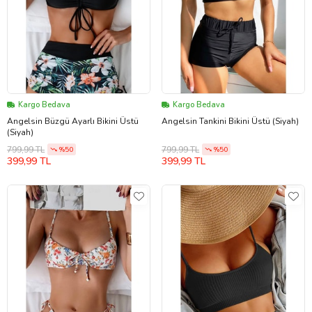
Kargo Bedava
Kargo Bedava
Angelsin Büzgü Ayarlı Bikini Üstü
Angelsin Tankini Bikini Üstü (Siyah)
(Siyah)
799,99 TL
799,99 TL
%50
%50
399,99 TL
399,99 TL