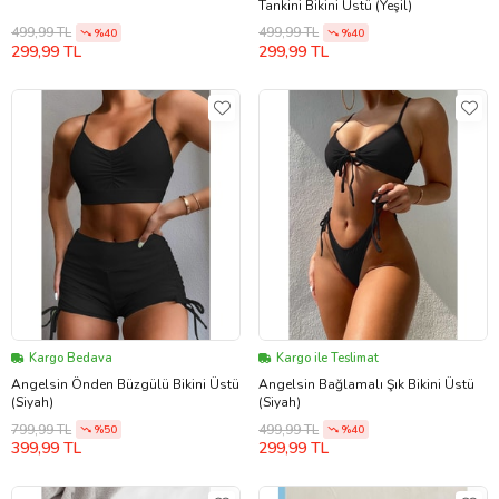
Tankini Bikini Üstü (Yeşil)
499,99 TL
499,99 TL
%40
%40
299,99 TL
299,99 TL
Kargo Bedava
Kargo ile Teslimat
Angelsin Önden Büzgülü Bikini Üstü
Angelsin Bağlamalı Şık Bikini Üstü
(Siyah)
(Siyah)
799,99 TL
499,99 TL
%50
%40
399,99 TL
299,99 TL