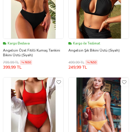
Kargo Bedava
Kargo ile Teslimat
Angelsin Özel Fitilli Kumaş Tankini
Angelsin Şık Bikini Üstü (Siyah)
Bikini Üstü (Siyah)
799,99 TL
499,99 TL
%50
%50
399,99 TL
249,99 TL