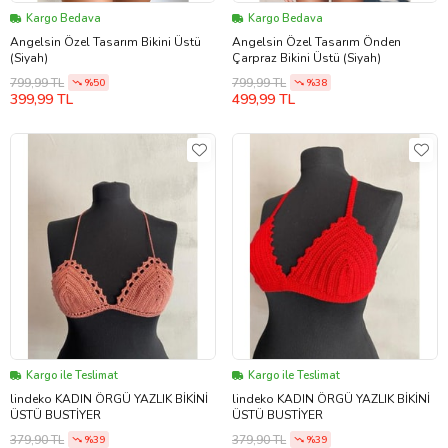
Kargo Bedava
Kargo Bedava
Angelsin Özel Tasarım Bikini Üstü
Angelsin Özel Tasarım Önden
(Siyah)
Çarpraz Bikini Üstü (Siyah)
799,99 TL
799,99 TL
%50
%38
399,99 TL
499,99 TL
Kargo ile Teslimat
Kargo ile Teslimat
lindeko KADIN ÖRGÜ YAZLIK BİKİNİ
lindeko KADIN ÖRGÜ YAZLIK BİKİNİ
ÜSTÜ BUSTİYER
ÜSTÜ BUSTİYER
379,90 TL
379,90 TL
%39
%39