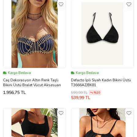
Kargo Bedava
Kargo Bedava
Caş Dekorasyon Altın Renk Taşlı
Defacto İpli Siyah Kadın Bikini Üstü
Bikini Üstü Bralet Vücut Aksesuarı
T3666AZ/BK81
1.956,75 TL
599,99 TL
%10
539,99 TL