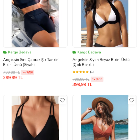
Kargo Bedava
Kargo Bedava
Angelsin Sırtı Çapraz Şık Tankini
Angelsin Siyah Beyaz Bikini Üstü
Bikini Üstü (Siyah)
(Çok Renkli)
(1)
799,99 TL
%50
399,99 TL
799,99 TL
%50
399,99 TL