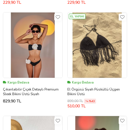
229,90 TL
229,90 TL
EL YAPIMI
Kargo Bedava
Kargo Bedava
Çıkarılabilir Çiçek Detaylı Premium
El Örgüsü Siyah Püsküllü Üçgen
Sleek Bikini Üstü Siyah
Bikini Üstü
829,90 TL
899,00 TL
%43
510,00 TL