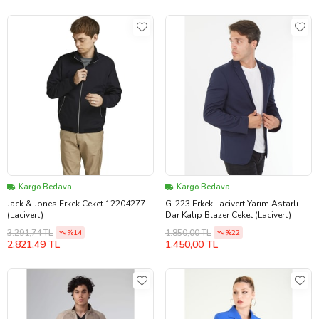
Kargo Bedava
Kargo Bedava
Jack & Jones Erkek Ceket 12204277
G-223 Erkek Lacivert Yarım Astarlı
(Lacivert)
Dar Kalıp Blazer Ceket (Lacivert)
3.291,74 TL
1.850,00 TL
%14
%22
2.821,49 TL
1.450,00 TL