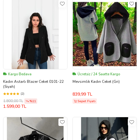
Kargo Bedava
Ücretsiz / 24 Saatte Kargo
Kadın Astarlı Blazer Ceket 0101-22
Mevsimlik Kadın Ceket (Gri)
(Siyah)
839,99 TL
(2)
1.800,00 TL
%11
Sepet Fiyatı
1.599,00 TL