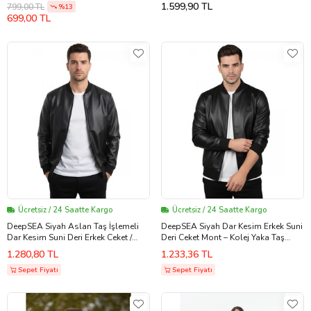
1.599,90 TL
799,00 TL
%13
699,00 TL
Ücretsiz / 24 Saatte Kargo
Ücretsiz / 24 Saatte Kargo
DeepSEA Siyah Aslan Taş İşlemeli
DeepSEA Siyah Dar Kesim Erkek Suni
Dar Kesim Suni Deri Erkek Ceket /
Deri Ceket Mont – Kolej Yaka Taş
Mont – Kolej Yaka & Ribanalı
İşlemeli Sırt Desenli 2600562
1.280,80 TL
1.233,36 TL
2600931
Sepet Fiyatı
Sepet Fiyatı