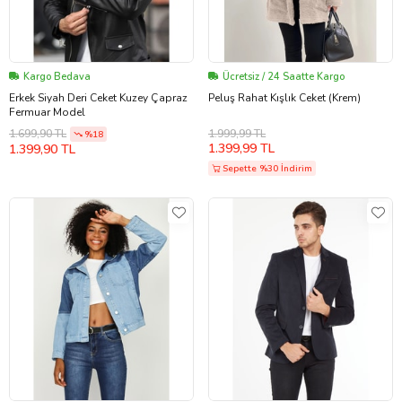
Kargo Bedava
Ücretsiz / 24 Saatte Kargo
Erkek Siyah Deri Ceket Kuzey Çapraz
Peluş Rahat Kışlık Ceket (Krem)
Fermuar Model
1.999,99 TL
1.699,90 TL
%18
1.399,99 TL
1.399,90 TL
Sepette %30 İndirim