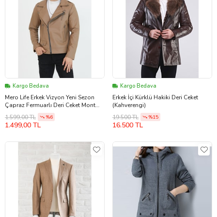
Kargo Bedava
Kargo Bedava
Mero Life Erkek Vizyon Yeni Sezon
Erkek İçi Kürklü Hakiki Deri Ceket
Çapraz Fermuarlı Deri Ceket Mont
(Kahverengi)
(Vizon)
1.599,00 TL
19.500 TL
%6
%15
1.499,00 TL
16.500 TL