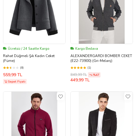
Ücretsiz / 24 Saatte Kargo
Kargo Bedava
Rahat Düğmeli Şık Kadın Ceket
ALEXANDERGARDI BOMBER CEKET
(Füme)
(E22-73900) (Gri-Melanj)
(8)
(1)
559,99 TL
849,99 TL
%47
449,99 TL
Sepet Fiyatı