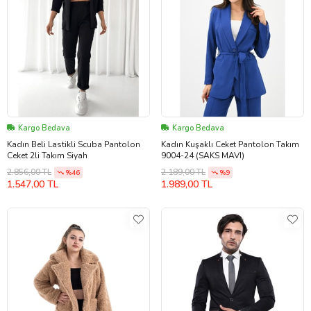
Kargo Bedava
Kargo Bedava
Kadın Beli Lastikli Scuba Pantolon
Kadın Kuşaklı Ceket Pantolon Takım
Ceket 2li Takım Siyah
9004-24 (SAKS MAVI)
2.856,00 TL
2.189,00 TL
%46
%9
1.547,00 TL
1.989,00 TL