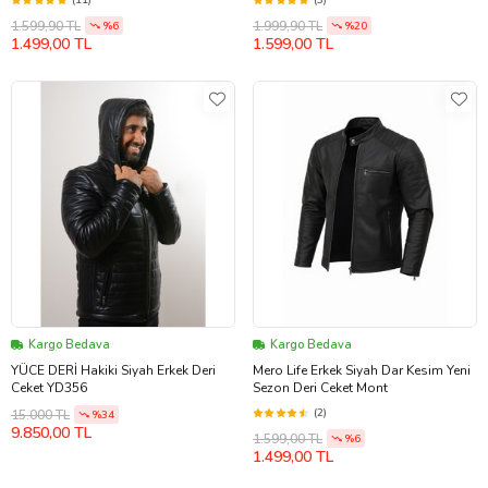
(11)
(3)
1.599,90 TL
1.999,90 TL
%6
%20
1.499,00 TL
1.599,00 TL
Kargo Bedava
Kargo Bedava
YÜCE DERİ Hakiki Siyah Erkek Deri
Mero Life Erkek Siyah Dar Kesim Yeni
Ceket YD356
Sezon Deri Ceket Mont
(2)
15.000 TL
%34
9.850,00 TL
1.599,00 TL
%6
1.499,00 TL