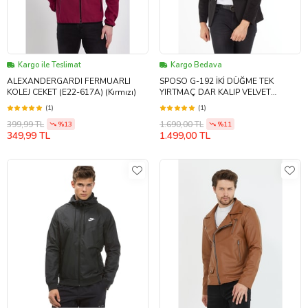
Kargo ile Teslimat
Kargo Bedava
ALEXANDERGARDI FERMUARLI
SPOSO G-192 İKİ DÜĞME TEK
KOLEJ CEKET (E22-617A) (Kırmızı)
YIRTMAÇ DAR KALIP VELVET
KUMAŞ BLAZER CEKET (Siyah)
(1)
(1)
399,99 TL
1.690,00 TL
%13
%11
349,99 TL
1.499,00 TL