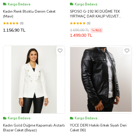
Kargo Bedava
Kargo Bedava
Kadın Renk Bloklu Denim Ceket
SPOSO G-192 İKİ DÜĞME TEK
(Mavi)
YIRTMAÇ DAR KALIP VELVET
KUMAŞ BLAZER CEKET (Lacivert)
(1)
(1)
1.156,90 TL
1.690,00 TL
%11
1.499,00 TL
Kargo Bedava
Kargo Bedava
Kadın Gold Düğme Kapamalı Astarlı
YÜCE DERİ Hakiki Erkek Siyah Deri
Blazer Ceket (Beyaz)
Ceket 061