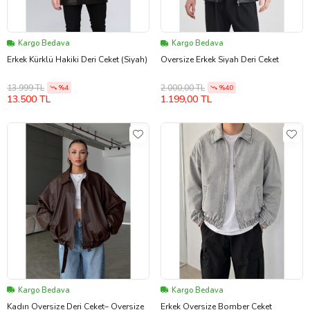
Kargo Bedava
Kargo Bedava
Erkek Kürklü Hakiki Deri Ceket (Siyah)
Oversize Erkek Siyah Deri Ceket
13.999 TL
2.000,00 TL
%4
%40
13.500 TL
1.199,00 TL
Kargo Bedava
Kargo Bedava
Kadın Oversize Deri Ceket– Oversize
Erkek Oversize Bomber Ceket