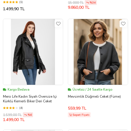
(1)
15.000 TL
%34
9.860,00 TL
1.499,90 TL
Kargo Bedava
Ücretsiz / 24 Saatte Kargo
Mero Life Kadın Siyah Oversize Içi
Mevsimlik Düğmeli Ceket (Füme)
Kürklü Kemerli Biker Deri Ceket
559,99 TL
(4)
1.599,00 TL
%6
Sepet Fiyatı
1.499,00 TL