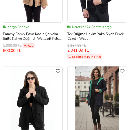
Kargo Bedava
Ücretsiz / 24 Saatte Kargo
Panchy Canky Favo Kadın Şalyaka
Tek Düğme Hakim Yaka Siyah Erkek
Sütlü Kahve Düğmeli Wellsoft Peluş
Ceket - Wessi
Ceket NO:55
2.267,88 TL
1.000,00 TL
%20
2.041,09 TL
800,00 TL
Sepette %10 İndirim