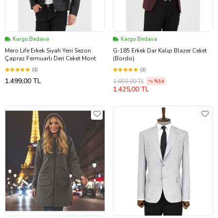
Kargo Bedava
Kargo Bedava
Mero Life Erkek Siyah Yeni Sezon
G-185 Erkek Dar Kalıp Blazer Ceket
Çapraz Fermuarlı Deri Ceket Mont
(Bordo)
(1)
(1)
1.499,00 TL
1.650,00 TL
%14
1.425,00 TL