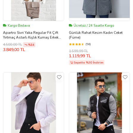
Kargo Bedava
Ücretsiz / 24 Saatte Kargo
Apartro Sivri Yaka Regular Fit Çift
Günlük Rahat Kesim Kadın Ceket
Yırtmaç Astarlı Kışlık Kumaş Erkek
(Füme)
Tek Ceket (Taba)
(56)
4.500,00 TL
%14
3.849,00 TL
1.599,99 TL
1.119,99 TL
Sepette %30 İndirim