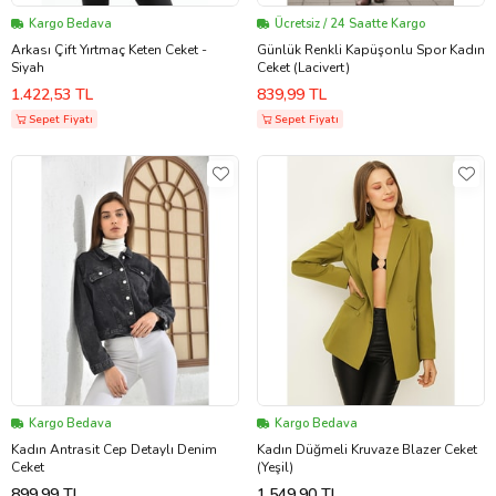
Kargo Bedava
Ücretsiz / 24 Saatte Kargo
Arkası Çift Yırtmaç Keten Ceket -
Günlük Renkli Kapüşonlu Spor Kadın
Siyah
Ceket (Lacivert)
1.422,53 TL
839,99 TL
Sepet Fiyatı
Sepet Fiyatı
Kargo Bedava
Kargo Bedava
Kadın Antrasit Cep Detaylı Denim
Kadın Düğmeli Kruvaze Blazer Ceket
Ceket
(Yeşil)
899,99 TL
1.549,90 TL