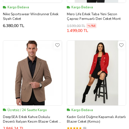
Kargo Bedava
Kargo Bedava
Nike Sportswear Windrunner Erkek
Mero Life Erkek Taba Yeni Sezon
Siyah Ceket
Çapraz Fermuarlı Deri Ceket Mont
6.380,00 TL
1.599,00 TL
%6
1.499,00 TL
Ücretsiz / 24 Saatte Kargo
Kargo Bedava
DeepSEA Erkek Kahve Dokulu
Kadın Gold Düğme Kapamalı Astarlı
Desenli İtalyan Kesim Blazer Ceket –
Blazer Ceket (Kırmızı)
Slim Fit Çift Düğme Ceket 2600817
2.846,24 TL
(1)