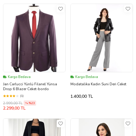
Kargo Bedava
Kargo Bedava
Jan Carlucci Yünlü Filanel Yünsa
Modatalika Kadın Suni Deri Ceket
Drop 6 Blazer Ceket-bordo
1.400,00 TL
(1)
2.999,00 TL
%23
2.299,00 TL