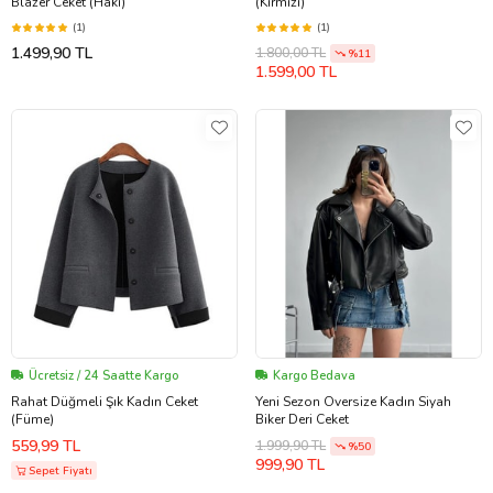
Blazer Ceket (Haki)
(Kırmızı)
(1)
(1)
1.499,90 TL
1.800,00 TL
%11
1.599,00 TL
Ücretsiz / 24 Saatte Kargo
Kargo Bedava
Rahat Düğmeli Şık Kadın Ceket
Yeni Sezon Oversize Kadın Siyah
(Füme)
Biker Deri Ceket
559,99 TL
1.999,90 TL
%50
999,90 TL
Sepet Fiyatı