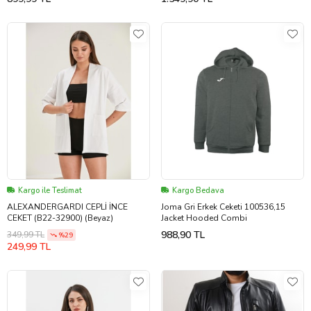
Kargo ile Teslimat
Kargo Bedava
ALEXANDERGARDI CEPLİ İNCE
Joma Gri Erkek Ceketi 100536,15
CEKET (B22-32900) (Beyaz)
Jacket Hooded Combi
988,90 TL
349,99 TL
%29
249,99 TL