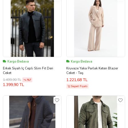
Kargo Bedava
Kargo Bedava
Erkek Siyah Iç Cepli Slim Fit Deri
Kruvaze Yaka Parlak Keten Blazer
Ceket
Ceket - Taş
1.221,68 TL
1.499,90 TL
%7
1.399,90 TL
Sepet Fiyatı