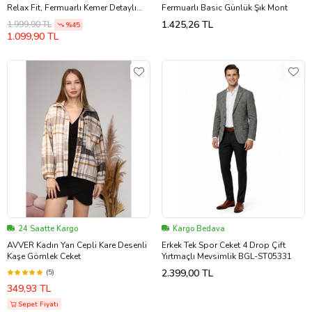
Relax Fit, Fermuarlı Kemer Detaylı
Fermuarlı Basic Günlük Şık Mont
Günlük Kadın Ceket
1.425,26 TL
1.999,90 TL
%45
1.099,90 TL
24 Saatte Kargo
Kargo Bedava
AVVER Kadın Yan Cepli Kare Desenli
Erkek Tek Spor Ceket 4 Drop Çift
Kaşe Gömlek Ceket
Yırtmaçlı Mevsimlik BGL-ST05331
2.399,00 TL
(5)
349,93 TL
Sepet Fiyatı