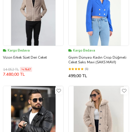
Kargo Bedava
Kargo Bedava
Vizon Erkek Süet Deri Ceket
Giyim Dünyası Kadın Crop Düğmeli
Ceket Saks Mavi (SAKS MAVI)
(1)
14.052 TL
%47
7.480,00 TL
499,00 TL