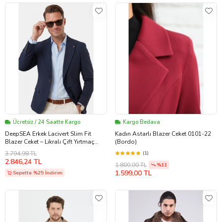
Ücretsiz / 24 Saatte Kargo
Kargo Bedava
DeepSEA Erkek Lacivert Slim Fit
Kadın Astarlı Blazer Ceket 0101-22
Blazer Ceket – Likralı Çift Yırtmaç
(Bordo)
Dokulu Premium Ceket 2600776
3.794,98 TL
(1)
2.846,24 TL
1.800,00 TL
%11
1.599,00 TL
Sepette %25 İndirim