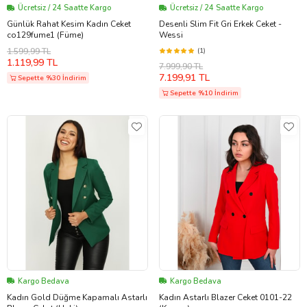
Ücretsiz / 24 Saatte Kargo
Ücretsiz / 24 Saatte Kargo
Günlük Rahat Kesim Kadın Ceket
Desenli Slim Fit Gri Erkek Ceket -
co129fume1 (Füme)
Wessi
1.599,99 TL
(1)
1.119,99 TL
7.999,90 TL
7.199,91 TL
Sepette %30 İndirim
Sepette %10 İndirim
Kargo Bedava
Kargo Bedava
Kadın Gold Düğme Kapamalı Astarlı
Kadın Astarlı Blazer Ceket 0101-22