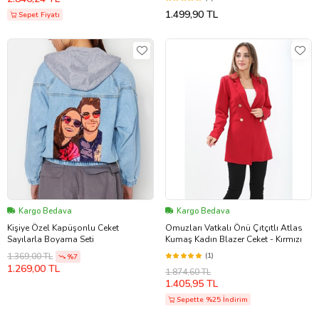
1.499,90 TL
Sepet Fiyatı
Kargo Bedava
Kargo Bedava
Kişiye Özel Kapüşonlu Ceket
Omuzları Vatkalı Önü Çıtçıtlı Atlas
Sayılarla Boyama Seti
Kumaş Kadın Blazer Ceket - Kırmızı
(1)
1.369,00 TL
%7
1.269,00 TL
1.874,60 TL
1.405,95 TL
Sepette %25 İndirim