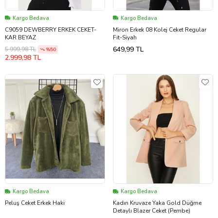
Kargo Bedava
Kargo Bedava
C9059 DEWBERRY ERKEK CEKET-
Miron Erkek 08 Kolej Ceket Regular
KAR BEYAZ
Fit-Siyah
649,99 TL
5.999,98 TL
%50
2.999,98 TL
Kargo Bedava
Kargo Bedava
Peluş Ceket Erkek Haki
Kadın Kruvaze Yaka Gold Düğme
Detaylı Blazer Ceket (Pembe)