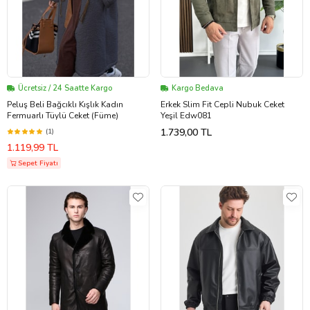
Ücretsiz / 24 Saatte Kargo
Kargo Bedava
Peluş Beli Bağcıklı Kışlık Kadın
Erkek Slim Fit Cepli Nubuk Ceket
Fermuarlı Tüylü Ceket (Füme)
Yeşil Edw081
1.739,00 TL
(1)
1.119,99 TL
Sepet Fiyatı