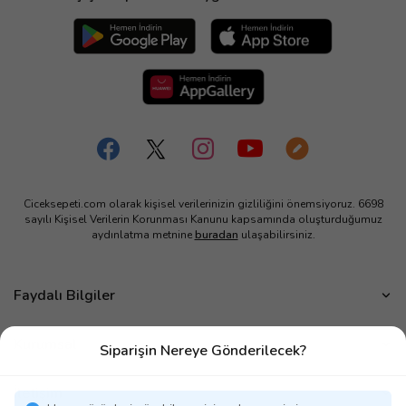
Ciceksepeti.com olarak kişisel verilerinizin gizliliğini önemsiyoruz. 6698
sayılı Kişisel Verilerin Korunması Kanunu kapsamında oluşturduğumuz
aydınlatma metnine
buradan
ulaşabilirsiniz.
Faydalı Bilgiler
Çiçek Bakımı
Kurumsal
Siparişin Nereye Gönderilecek?
Çiçek Eşliğinde Notlar
Hakkımızda
Çiçek Anlamları
İletişim