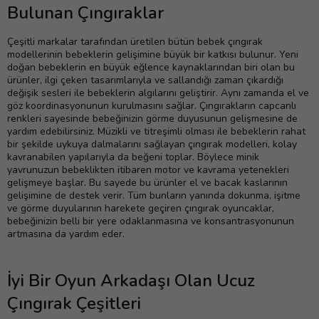
Bulunan Çıngıraklar
Çeşitli markalar tarafından üretilen bütün bebek çıngırak
modellerinin bebeklerin gelişimine büyük bir katkısı bulunur. Yeni
doğan bebeklerin en büyük eğlence kaynaklarından biri olan bu
ürünler, ilgi çeken tasarımlarıyla ve sallandığı zaman çıkardığı
değişik sesleri ile bebeklerin algılarını geliştirir. Aynı zamanda el ve
göz koordinasyonunun kurulmasını sağlar. Çıngırakların capcanlı
renkleri sayesinde bebeğinizin görme duyusunun gelişmesine de
yardım edebilirsiniz. Müzikli ve titreşimli olması ile bebeklerin rahat
bir şekilde uykuya dalmalarını sağlayan çıngırak modelleri, kolay
kavranabilen yapılarıyla da beğeni toplar. Böylece minik
yavrunuzun bebeklikten itibaren motor ve kavrama yetenekleri
gelişmeye başlar. Bu sayede bu ürünler el ve bacak kaslarının
gelişimine de destek verir. Tüm bunların yanında dokunma, işitme
ve görme duyularının harekete geçiren çıngırak oyuncaklar,
bebeğinizin belli bir yere odaklanmasına ve konsantrasyonunun
artmasına da yardım eder.
İyi Bir Oyun Arkadaşı Olan Ucuz
Çıngırak Çeşitleri