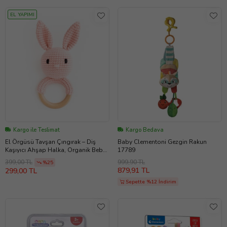
EL YAPIMI
Kargo ile Teslimat
Kargo Bedava
El Örgüsü Tavşan Çıngırak – Diş
Baby Clementoni Gezgin Rakun
Kaşıyıcı Ahşap Halka, Organik Bebek
17789
Oyuncağı (A.Pembe)
999,90 TL
399,00 TL
%25
879,91 TL
299,00 TL
Sepette %12 İndirim