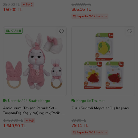
Sesli Ahşap Marakas
1.007,00 TL
250,00 TL
%40
886,16 TL
150,00 TL
Sepette %12 İndirim
EL YAPIMI
Ücretsiz / 24 Saatte Kargo
Kargo ile Teslimat
Amigurumi Tavşan Pamuk Set -
Zuzu Sevimli Meyveler Diş Kaşıyıcı
Tavşan/Diş Kaşıyıcı/Çıngırak/Patik -
Anatoya (Pembe)
89,90 TL
1.750,00 TL
%6
79,11 TL
1.649,90 TL
Sepette %12 İndirim