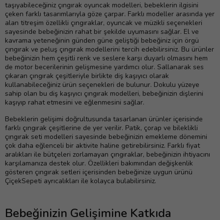
taşıyabileceğiniz çıngırak oyuncak modelleri, bebeklerin ilgisini
çeken farklı tasarımlarıyla göze çarpar. Farklı modeller arasında yer
alan titreşim özellikli çıngıraklar, oyuncak ve müzikli seçenekleri
sayesinde bebeğinizin rahat bir şekilde uyumasını sağlar. El ve
kavrama yeteneğinin günden güne geliştiği bebeğiniz için örgü
çıngırak ve peluş çıngırak modellerini tercih edebilirsiniz. Bu ürünler
bebeğinizin hem çeşitli renk ve seslere karşı duyarlı olmasını hem
de motor becerilerinin gelişmesine yardımcı olur. Sallanarak ses
çıkaran çıngırak çeşitleriyle birlikte diş kaşıyıcı olarak
kullanabileceğiniz ürün seçenekleri de bulunur. Dokulu yüzeye
sahip olan bu diş kaşıyıcı çıngırak modelleri, bebeğinizin dişlerini
kaşıyıp rahat etmesini ve eğlenmesini sağlar.
Bebeklerin gelişimi doğrultusunda tasarlanan ürünler içerisinde
farklı çıngırak çeşitlerine de yer verilir. Patik, çorap ve bileklikli
çıngırak seti modelleri sayesinde bebeğinizin emekleme dönemini
çok daha eğlenceli bir aktivite haline getirebilirsiniz. Farklı fiyat
aralıkları ile bütçeleri zorlamayan çıngıraklar, bebeğinizin ihtiyacını
karşılamanıza destek olur. Özellikleri bakımından değişkenlik
gösteren çıngırak setleri içerisinden bebeğinize uygun ürünü
ÇiçekSepeti ayrıcalıkları ile kolayca bulabilirsiniz.
Bebeğinizin Gelişimine Katkıda