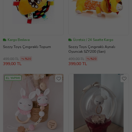
Kargo Bedava
Ücretsiz / 24 Saatte Kargo
Sozzy Toys Çıngıraklı Topum
Sozzy Toys Çıngıraklı Aynalı
Oyuncak SZY200 (Sarı)
499,00 TL
499,00 TL
%20
%20
399,00 TL
399,00 TL
EL YAPIMI