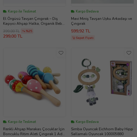
Kargo ile Teslimat
Kargo Bedava
El Örgüsü Tavşan Çıngırak – Diş
Mavi Miniş Tavşan Uyku Arkadaşı ve
Kaşıyıcı Ahşap Halka, Organik Bebek
Çıngırak
Oyuncağı (A.Ekru)
599,92 TL
399,00 TL
%25
299,00 TL
Sepet Fiyatı
Kargo ile Teslimat
Kargo Bedava
Renkli Ahşap Marakas Çocuklar İçin
Simba Oyuncak Eichhorn Baby Hipp
Boncuklu Ritim Aleti Çıngırak 1 Adet
Sallamalı Oyuncak 100005880