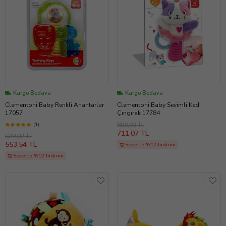
Kargo Bedava
Kargo Bedava
Clementoni Baby Renkli Anahtarlar
Clementoni Baby Sevimli Kedi
17057
Çıngırak 17784
(1)
808,03 TL
711,07 TL
629,02 TL
553,54 TL
Sepette %12 İndirim
Sepette %12 İndirim