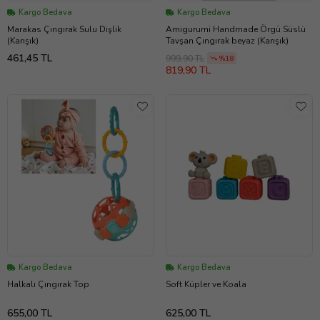
Kargo Bedava
Kargo Bedava
Marakas Çıngırak Sulu Dişlik
Amigurumi Handmade Örgü Süslü
(Karışık)
Tavşan Çıngırak beyaz (Karışık)
461,45 TL
999,90 TL
%18
819,90 TL
Kargo Bedava
Kargo Bedava
Halkalı Çıngırak Top
Soft Küpler ve Koala
655,00 TL
625,00 TL