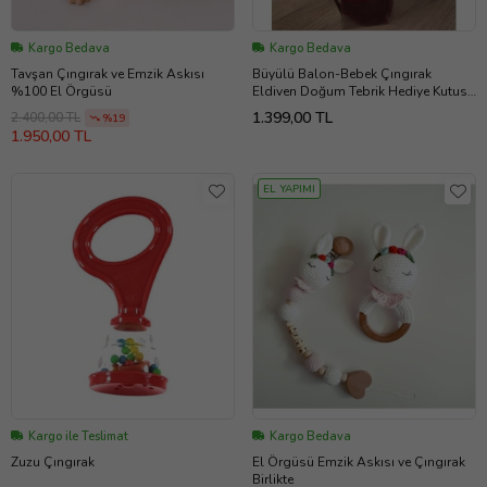
Kargo Bedava
Kargo Bedava
Tavşan Çıngırak ve Emzik Askısı
Büyülü Balon-Bebek Çıngırak
%100 El Örgüsü
Eldiven Doğum Tebrik Hediye Kutusu
(Bordo - Pudra - Ten)
1.399,00 TL
2.400,00 TL
%19
1.950,00 TL
EL YAPIMI
Kargo ile Teslimat
Kargo Bedava
Zuzu Çıngırak
El Örgüsü Emzik Askısı ve Çıngırak
Birlikte