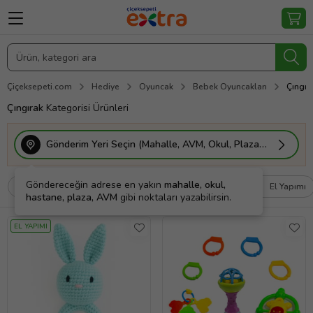
Çiçeksepeti.com
Hediye
Oyuncak
Bebek Oyuncakları
Çıngır
Çıngırak
Kategorisi Ürünleri
Gönderim Yeri Seçin (Mahalle, AVM, Okul, Plaza vs.)
Göndereceğin adrese en yakın
mahalle, okul,
Filtrele
Sırala
Kargo Bedava
El Yapımı
hastane, plaza, AVM
gibi noktaları yazabilirsin.
EL YAPIMI