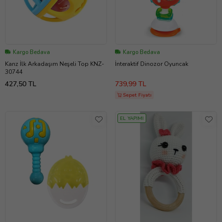
Kargo Bedava
Kargo Bedava
Kanz İlk Arkadaşım Neşeli Top KNZ-
İnteraktif Dinozor Oyuncak
30744
427,50 TL
739,99 TL
Sepet Fiyatı
EL YAPIMI