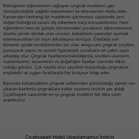
Bebeğinizin eğlenmesini sağlayan çıngırak modelleri, geri
dönüştürülebilir sağlıklı malzemeleri ile ebeveynleri mutlu eder.
Kanserojen herhangi bir maddenin içermemesi sayesinde yeni
doğan bebeğinizi zararlı dış etkenlere karşı koruyabilirsiniz. Hem
eğlendiren hem de gelişim dönemindeki çocukların öğrenmelerine
olumlu yönde destek olan ürünler, bebeklerin yanından ayırmak
istemeyecekleri bir oyun arkadaşına dönüşür. Özellikle son
dönemin gözde modellerinden biri olan amigurumi çıngırak çeşitleri,
yumuşacık yapısı ve sevimli figürleriyle çocukların en yakın oyun
arkadaşı olur. Çıngırak fiyatlarına bakıldığında, üretilen ürünlerin
malzemesinin, tasarımının ve doğallığını fiyatlar üzerinde etkisi
olduğu görülür. Çok sayıda ürün çeşidinin bulunduğu çıngıraklar,
erişilebilir ve uygun fiyatlarıyla her bütçeye hitap eder.
Banyoda kullanılabilen çıngırak setlerinden yürütüldüğü zaman ses
çıkaran bastonlu çıngıraklara kadar sayısınız ürünün yer aldığı
ÇiçekSepeti sayesinde en iyi çıngırak modelini tek tıkla satın
alabilirsiniz.
Çiçeksepeti Mobil Uygulamamızı İndirin