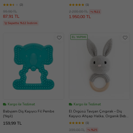
(2)
(1)
99,90 TL
2.200,00 TL
%11
87,91 TL
1.950,00 TL
Sepette %12 İndirim
EL YAPIMI
Kargo ile Teslimat
Kargo ile Teslimat
Babyjem Diş Kaşıyıcı Fil Pembe
El Örgüsü Tavşan Çıngırak – Diş
(Yeşil)
Kaşıyıcı Ahşap Halka, Organik Bebek
Oyuncağı (Tatlı Gri)
159,99 TL
(1)
399,00 TL
%25