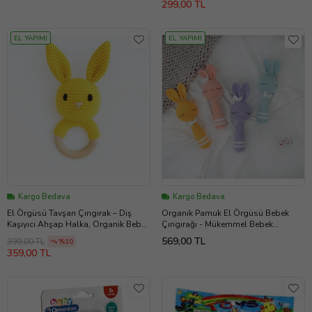
299,00 TL
EL YAPIMI
EL YAPIMI
Kargo Bedava
Kargo Bedava
El Örgüsü Tavşan Çıngırak – Diş
Organik Pamuk El Örgüsü Bebek
Kaşıyıcı Ahşap Halka, Organik Bebek
Çıngırağı - Mükemmel Bebek
Oyuncağı (A.Sarı)
Hediyesi (Lila)
569,00 TL
399,00 TL
%10
359,00 TL