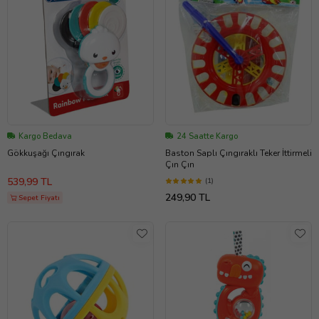
Kargo Bedava
24 Saatte Kargo
Gökkuşağı Çıngırak
Baston Saplı Çıngıraklı Teker İttirmeli
Çın Çın
539,99 TL
(1)
249,90 TL
Sepet Fiyatı