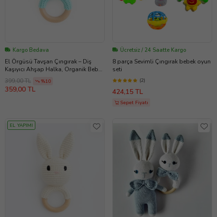
Kargo Bedava
Ücretsiz / 24 Saatte Kargo
El Örgüsü Tavşan Çıngırak – Diş
8 parça Sevimli Çıngırak bebek oyun
Kaşıyıcı Ahşap Halka, Organik Bebek
seti
Oyuncağı (Bebe Mavisi)
(2)
399,00 TL
%10
359,00 TL
424,15 TL
Sepet Fiyatı
EL YAPIMI