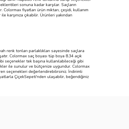
eklentileri sonuna kadar karşılar. Saçların
Colormax fiyatları ürün miktarı, çeşidi, kullanım
ile karşınıza çıkabilir. Ürünleri yakından
yah renk tonları parlaklıkları sayesinde saçlara
aşatır. Colormax saç boyası tüp boya 8.34 açık
gibi seçenekler tek başına kullanılabileceği gibi
enekler ile sunulur ve bütçenize uygundur. Colormax
en seçenekleri değerlendirebilirsiniz. İndirimli
yatlarla ÇiçekSepeti'nden ulaşabilir, beğendiğiniz