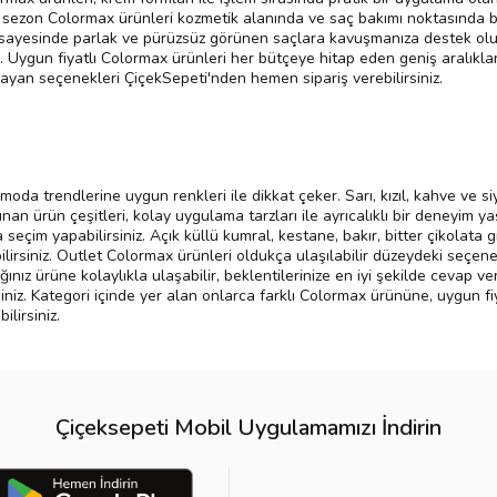
Yeni sezon Colormax ürünleri kozmetik alanında ve saç bakımı noktasında b
 sayesinde parlak ve pürüzsüz görünen saçlara kavuşmanıza destek olur. 
ir. Uygun fiyatlı Colormax ürünleri her bütçeye hitap eden geniş aralıklar 
rşılayan seçenekleri ÇiçekSepeti'nden hemen sipariş verebilirsiniz.
oda trendlerine uygun renkleri ile dikkat çeker. Sarı, kızıl, kahve ve si
nan ürün çeşitleri, kolay uygulama tarzları ile ayrıcalıklı bir deneyim y
 seçim yapabilirsiniz. Açık küllü kumral, kestane, bakır, bitter çikolata 
abilirsiniz. Outlet Colormax ürünleri oldukça ulaşılabilir düzeydeki seç
ınız ürüne kolaylıkla ulaşabilir, beklentilerinize en iyi şekilde cevap ver
siniz. Kategori içinde yer alan onlarca farklı Colormax ürününe, uygun fi
lirsiniz.
Çiçeksepeti Mobil Uygulamamızı İndirin