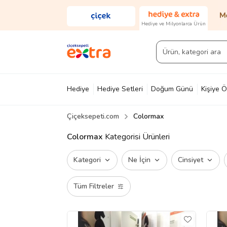
Hediye ve Milyonlarca Ürün
Hediye
Hediye Setleri
Doğum Günü
Kişiye Ö
Çiçeksepeti.com
Colormax
Diğer
Ayakkabı & Çanta
Parfüm
Yapı Mark
Colormax
Kategorisi Ürünleri
Kategori
Ne İçin
Cinsiyet
Tüm Filtreler