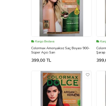
Kargo Bedava
Kar
Colormax Amonyaksız Saç Boyası 900-
Color
Süper Açıcı Sarı
Şarap K
399,00 TL
399,