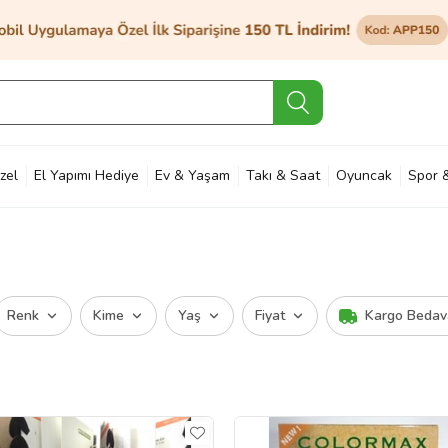
zel
El Yapımı Hediye
Ev & Yaşam
Takı & Saat
Oyuncak
Spor 
et & Bahçe
Petshop
Kozmetik
Otomotiv & Motosiklet
Hobi
Ann
Renk
Kime
Yaş
Fiyat
Kargo Bedav