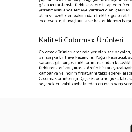
göz alıcı tarzlarıyla farklı zevklere hitap eder. 
yıpranmasını engellemeye yardımcı olan içerikleri
alanı ve özellikleri bakımından farklılık gösterebil
inceleyebilir, ihtiyaçlarınızı ve beklentilerinizi ka
Kaliteli Colormax Ürünleri
Colormax ürünleri arasında yer alan saç boyaları, m
bambaşka bir hava kazandırır. Yoğun kapatıcılık su
karamel gibi birçok farklı ürün arasından kolaylıkla
farklı renkleri karıştırarak özgün bir tarz yakalay
kampanya ve indirim fırsatlarını takip ederek aradığ
Colormax ürünleri için ÇiçekSepeti'ne göz atabilir
seçenekleri vakit kaybetmeden online sipariş verebi