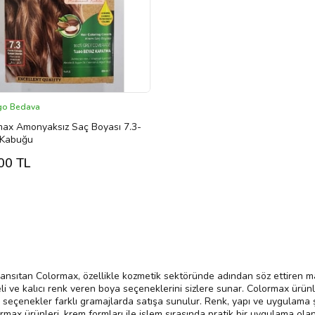
go Bedava
max Amonyaksız Saç Boyası 7.3-
 Kabuğu
00 TL
ansıtan Colormax, özellikle kozmetik sektöründe adından söz ettiren ma
eli ve kalıcı renk veren boya seçeneklerini sizlere sunar. Colormax ürünler
eçenekler farklı gramajlarda satışa sunulur. Renk, yapı ve uygulama şekl
rmax ürünleri, krem formları ile işlem sırasında pratik bir uygulama ola