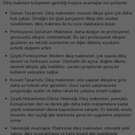
Dikiş makinesi kullanımın getirdiği başlıca avantajlar ise şunlardır:
Zaman Tasarrufu: Dikiş makineleri, manuel dikişe göre çok daha
hızlı çalışır. Örneğin; bir giysi parçasının dikişi elle saatler
sürebilirken, dikiş makinesi ile bu süre dakikalara düşer.
Profesyonel Görünüm: Makineler, daha düzgün ve profesyonel
görünümlü dikişler üretmektedir. Bu tarz profesyonel dikişler
giysilerin, ev tekstili ürünlerinin ve diğer dikilmiş eşyaların
estetik değerini artırır.
Çeşitli Fonksiyonlar: Modern dikiş makineleri, çok sayıda dikiş
deseni ve fonksiyon sunar. Otomatik ilik açma, düğme dikme,
desenli dikişler gibi özellikler, yaratıcı projelerde geniş bir
kullanım yelpazesi sağlar.
Kuvvet Tasarrufu: Dikiş makineleri, elle yapılan dikişlere göre
daha az fiziksel efor gerektirir. Uzun süreli çalışmalarda
yorgunluğu azaltır ve daha rahat bir çalışma ortamı sağlar.
Çeşitli Malzemeleri Dikme Yeteneği: Dikiş makineleri, pamuklu
kumaşlardan deri ve denim gibi daha kalın malzemelere kadar
çeşitli malzemeleri dikme kapasitesine sahiptir. Ev tekstili, moda
tasarımı, deri işçiliği gibi alanlarda geniş bir uygulama yelpazesi
sunar.
Teknolojik Avantajlar: Elektronik dikiş makineleri, otomatik iplik
takma, dikiş programlama ve hata tespiti gibi özelliklerle