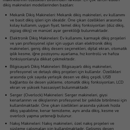
dikiş makineleri modellerinden bazıları:
Mekanik Dikiş Makineleri: Mekanik dikiş makineleri, ev kullanımı
ve basit dikiş işleri için idealdir. Öne çıkan özellikleri arasında
kolay kullanım, uygun fiyat, temel dikiş fonksiyonları (düz dikiş,
zigzag dikiş) ve manüel ayar gerekliliği bulunmaktadır.
Elektronik Dikiş Makineleri: Ev kullanımı, karmaşık dikiş projeleri
ve yarı profesyonel işler için uygun olan elektronik dikiş
makineleri, geniş dikiş deseni seçenekleri, dijital ekran, otomatik
iplik kesme, iğne pozisyonu ayarlama, hız kontrolü ve hafıza
fonksiyonlarıyla dikkat çekmektedir.
Bilgisayarlı Dikiş Makineleri: Bilgisayarlı dikiş makineleri,
profesyonel ve detaylı dikiş projeleri için kullanılır. Özellikleri
arasında çok sayıda yerleşik desen ve dikiş çeşidi, USB
bağlantısı ile desen yükleme, otomatik dikiş fonksiyonları, LCD
ekran ve yüksek hassasiyet bulunmaktadır.
Serger (Overlock) Makineleri: Serger makineleri, giysi
kenarlarının ve dikişlerinin profesyonel bir şekilde bitirilmesi için
kullanılmaktadır. Öne çıkan özellikleri arasında yüksek hızda
dikiş yapabilme, kenar temizleme, aynı anda dikiş, kesme ve
overlock yapma yeteneği bulunur.
Nakış Makineleri: Nakış makineleri, özel nakış projeleri ve
süsleme çalışmaları için kullanılmaktadır. Gelişmiş desen