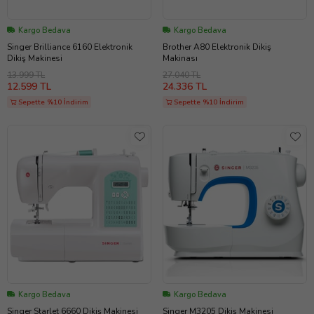
Kargo Bedava
Kargo Bedava
Singer Brilliance 6160 Elektronik
Brother A80 Elektronik Dikiş
Dikiş Makinesi
Makinası
13.999 TL
27.040 TL
12.599 TL
24.336 TL
Sepette %10 İndirim
Sepette %10 İndirim
Kargo Bedava
Kargo Bedava
Singer Starlet 6660 Dikiş Makinesi
Singer M3205 Dikiş Makinesi