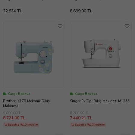
22.834 TL
8.699,00 TL
Kargo Bedava
Kargo Bedava
Brother JK17B Mekanik Dikiş
Singer Ev Tipi Dikiş Makinesi M1255
Makinesi
9.690,00 TL
8.266,90 TL
8.721,00 TL
7.440,21 TL
Sepette %10 İndirim
Sepette %10 İndirim