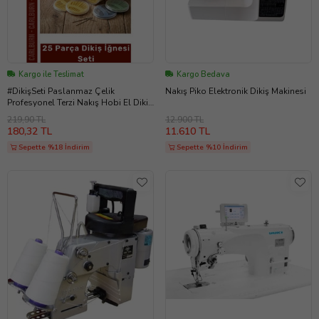
Kargo ile Teslimat
Kargo Bedava
#DikişSeti Paslanmaz Çelik
Nakış Piko Elektronik Dikiş Makinesi
Profesyonel Terzi Nakış Hobi El Dikiş
Kutusu 25 Parça Dikiş İğnesi Seti
219,90 TL
12.900 TL
180,32 TL
11.610 TL
Sepette %18 İndirim
Sepette %10 İndirim