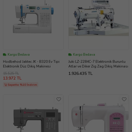
Kargo Bedava
Kargo Bedava
Hodbehod Jaktec JK - B320 Ev Tipi
Juki LZ-2284C-7 Elektronik Burunlu
Elektronik Düz Dikiş Makinesi
Atlar ve Diker Zig Zag Dikiş Makinası
1.926.435 TL
15.525 TL
13.972 TL
Sepette %10 İndirim