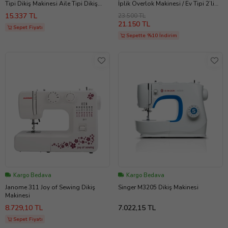
Tipi Dikiş Makinesi Aile Tipi Dikiş
İplik Overlok Makinesi / Ev Tipi 2’li
Makinesi 23 Adet Değişik Dekoratif
Makine Seti
15.337 TL
23.500 TL
Dikiş 5 mm Genişliğinde Zigzak Gri
21.150 TL
Sepet Fiyatı
Sepette %10 İndirim
Kargo Bedava
Kargo Bedava
Janome 311 Joy of Sewing Dikiş
Singer M3205 Dikiş Makinesi
Makinesi
8.729,10 TL
7.022,15 TL
Sepet Fiyatı