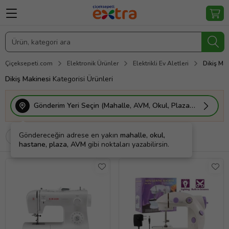
Çiçeksepeti.com
Elektronik Ürünler
Elektrikli Ev Aletleri
Dikiş Mak
Dikiş Makinesi
Kategorisi Ürünleri
Gönderim Yeri Seçin (Mahalle, AVM, Okul, Plaza vs.)
Göndereceğin adrese en yakın
mahalle, okul,
Filtrele
Sırala
Kargo Bedava
hastane, plaza, AVM
gibi noktaları yazabilirsin.