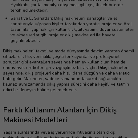
Ayakkabı, çanta, mobilya döşemesi gibi çeşitli sektörlerde
tercih edilmektedir.
Sanat ve El Sanatları: Dikiş makineleri, sanatçılar ve el
sanatlarıyla uğraşan kişiler tarafından yaratıcı projeler ve özel
tasarımlar yapmak için kullanılır. Quilt yapımı, duvar süslemeleri
ve aksesuarlar gibi projeler dikiş makineleri ile hayata
geçirilmektedir.
Dikiş makineleri, tekstil ve moda dünyasında devrim yaratan önemli
cihazlardır. Hız, verimlilik, çeşitli fonksiyonlar ve profesyonel
sonuçlar gibi avantajları sayesinde hem ev kullanıcıları hem de
endüstriyel üreticiler için vazgeçilmez bir araçtır. Dikiş makineleri
sayesinde, dikiş projeleri daha hızlı, daha düzgün ve daha yaratıcı
hale gelir. Makineler, sadece zamandan tasarruf sağlamakla
kalmaz, aynı zamanda dikiş yapma sürecini daha keyifli ve tatmin
edici bir deneyim haline getirmektedir.
Farklı Kullanım Alanları İçin Dikiş
Makinesi Modelleri
Yaşam alanlarında veya iş yerlerinde ihtiyacınız olan dikiş
makinelerinin özellikleri birbirinden farklıdır. En çok tercih edilen