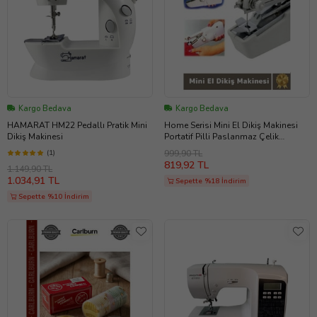
Kargo Bedava
Kargo Bedava
HAMARAT HM22 Pedallı Pratik Mini
Home Serisi Mini El Dikiş Makinesi
Dikiş Makinesi
Portatif Pilli Paslanmaz Çelik
Malzeme Her Kumaş Dikimine Uygun
(1)
999,90 TL
819,92 TL
1.149,90 TL
1.034,91 TL
Sepette %18 İndirim
Sepette %10 İndirim