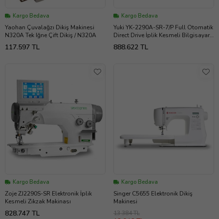
Kargo Bedava
Kargo Bedava
Yaohan Çuvalağzı Dikiş Makinesi
Yuki YK-2290A-SR-7/P Full Otomatik
N320A Tek Iğne Çift Dikiş / N320A
Direct Drive İplik Kesmeli Bilgisayar
İle Programlanabilir Piko Zikzak
117.597 TL
888.622 TL
Makinası
Kargo Bedava
Kargo Bedava
Zoje ZJ2290S-SR Elektronik İplik
Singer C5655 Elektronik Dikiş
Kesmeli Zikzak Makinası
Makinesi
828.747 TL
13.384 TL