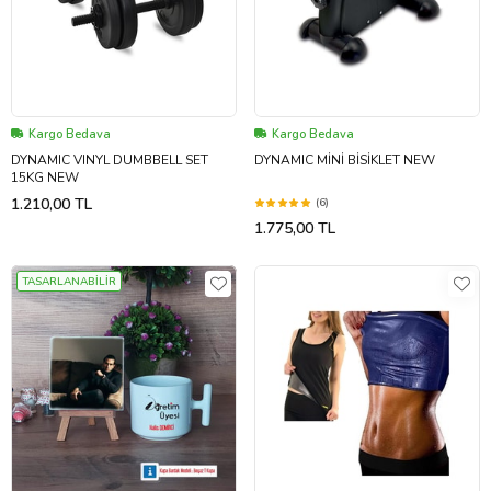
Kargo Bedava
Kargo Bedava
DYNAMIC VINYL DUMBBELL SET
DYNAMIC MİNİ BİSİKLET NEW
15KG NEW
1.210,00 TL
(6)
1.775,00 TL
TASARLANABİLİR