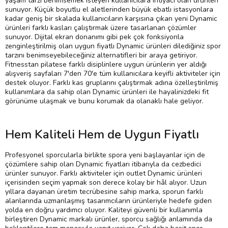
yaşam tarzı benimsemek isteyen kullanıcılara ihtiyacı olan ürünleri
sunuyor. Küçük boyutlu el aletlerinden büyük ebatlı istasyonlara
kadar geniş bir skalada kullanıcıların karşısına çıkan yeni Dynamic
ürünleri farklı kasları çalıştırmak üzere tasarlanan çözümler
sunuyor. Dijital ekran donanımı gibi pek çok fonksiyonla
zenginleştirilmiş olan uygun fiyatlı Dynamic ürünleri dilediğiniz spor
tarzını benimseyebileceğiniz alternatifleri bir araya getiriyor.
Fitnesstan pilatese farklı disiplinlere uygun ürünlerin yer aldığı
alışveriş sayfaları 7'den 70'e tüm kullanıcılara keyifli aktiviteler için
destek oluyor. Farklı kas gruplarını çalıştırmak adına özelleştirilmiş
kullanımlara da sahip olan Dynamic ürünleri ile hayalinizdeki fit
görünüme ulaşmak ve bunu korumak da olanaklı hale geliyor.
Hem Kaliteli Hem de Uygun Fiyatlı
Profesyonel sporcularla birlikte spora yeni başlayanlar için de
çözümlere sahip olan Dynamic fiyatları itibarıyla da cezbedici
ürünler sunuyor. Farklı aktiviteler için outlet Dynamic ürünleri
içerisinden seçim yapmak son derece kolay bir hâl alıyor. Uzun
yıllara dayanan üretim tecrübesine sahip marka, sporun farklı
alanlarında uzmanlaşmış tasarımcıların ürünleriyle hedefe giden
yolda en doğru yardımcı oluyor. Kaliteyi güvenli bir kullanımla
birleştiren Dynamic markalı ürünler, sporcu sağlığı anlamında da