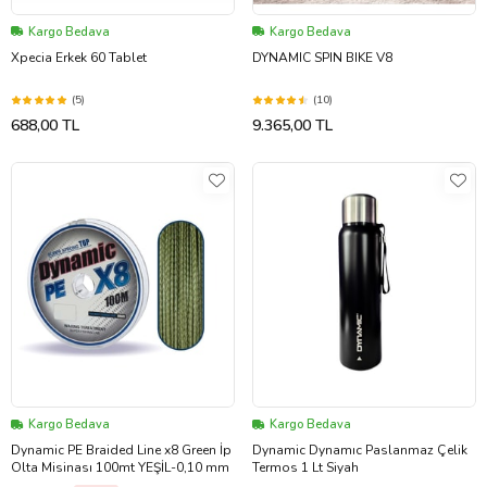
Kargo Bedava
Kargo Bedava
Xpecia Erkek 60 Tablet
DYNAMIC SPIN BIKE V8
(5)
(10)
688,00 TL
9.365,00 TL
Kargo Bedava
Kargo Bedava
Dynamic PE Braided Line x8 Green İp
Dynamic Dynamıc Paslanmaz Çelik
Olta Misinası 100mt YEŞİL-0,10 mm
Termos 1 Lt Siyah