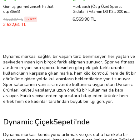
Gümüş gurmet zincirli halhal
Horbaach (Ösg Özel Sporcu
dlp86e33
Gıdaları) Vitamin D3 K2 5000 iu
100mcg MK-7 Complex 180
6.569,90 TL
4.528,07 TL
%22
Softgel.Abd Menşei.
3.522,61 TL
Dynamic markası sağlıklı bir yaşam tarzı benimseyen her yaştan ve
seviyeden insan için birçok farklı ekipman sunuyor. Spor ve fitness
aletlerinin yanı sıra sporcu besinleri gibi pek çok farklı ürünle
kullanıcıların karşısına çıkan marka, hem kilo kontrolü hem de fit bir
görünüme giden yolda kullanıcıların beklentilerine yanıt sunuyor.
Spor salonlarının yanı sıra evlerde kullanıma uygun olan Dynamic
ürünleri, kaliteli yapılarıyla uzun ömürlü bir kullanıma da kapı
aralıyor. Farklı seviyelerden sporculara hitap eden ürünler hem
erkek hem de kadınlar tarafından büyük bir ilgi görüyor.
Dynamic ÇiçekSepeti'nde
Dynamic markası kondisyonu artırmak ve çok daha hareketli bir