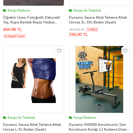
Kargo Bedava
Kargo ile Teslimat
Öğretim Üyesi Fotoğraflı Dekoratif
Dynamic Sauna Atlet Terleme Atleti
Taş, Kupa Bardak Beyaz Hediye
Unisex 2L-3XL Beden (Siyah)
Öğretmenler Günü Hediyesi (Model
464,98 TL
350,00 TL
%17
12)
290,00 TL
Sepet Fiyatı
Kargo ile Teslimat
Kargo Bedava
Dynamic Sauna Atlet Terleme Atleti
Dynamic RW600 Amortisörlü Tam
Unisex L-XL Beden (Siyah)
Kondisyon Küreği 12 Kademe Direnç