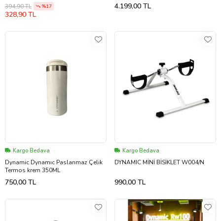
Ayarlı
4.199,00 TL
394,90 TL
%17
328,90 TL
Kargo Bedava
Kargo Bedava
Dynamic Dynamıc Paslanmaz Çelik
DYNAMIC MİNİ BİSİKLET W004/N
Termos krem 350ML
750,00 TL
990,00 TL