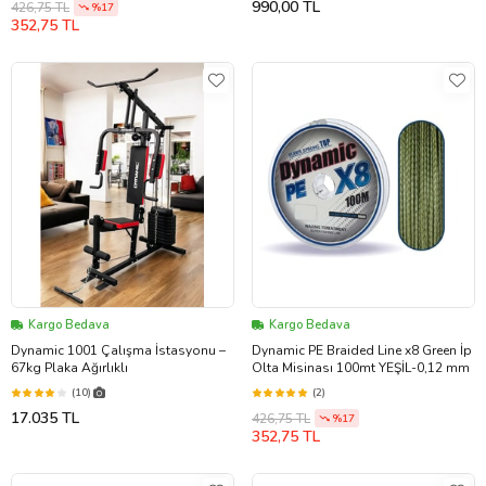
990,00 TL
426,75 TL
%17
352,75 TL
Kargo Bedava
Kargo Bedava
Dynamic 1001 Çalışma İstasyonu –
Dynamic PE Braided Line x8 Green İp
67kg Plaka Ağırlıklı
Olta Misinası 100mt YEŞİL-0,12 mm
(10)
(2)
17.035 TL
426,75 TL
%17
352,75 TL