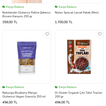
Kargo Bedava
Kargo Bedava
Nutritender Glutensiz Rafine Şekersiz
Nutas Special Lezzet Paketi (Mini)
Browni Karışımı 250 gr
359,00 TL
1.700,00 TL
Kargo Bedava
Kargo Bedava
Naturiga Blueberry Mango
Dr Gluten Organik Çıtır Tahıl Topları
Glutensiz-Vegan Granola 250 ml
200 gr
494,00 TL
494,00 TL