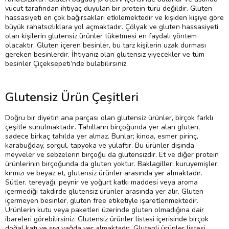
vücut tarafından ihtiyaç duyulan bir protein türü değildir. Gluten
hassasiyeti en çok bağırsakları etkilemektedir ve kişiden kişiye göre
büyük rahatsızlıklara yol açmaktadır. Çölyak ve gluten hassasiyeti
olan kişilerin glutensiz ürünler tüketmesi en faydalı yöntem
olacaktır. Gluten içeren besinler, bu tarz kişilerin uzak durması
gereken besinlerdir. İhtiyanız olan glutensiz yiyecekler ve tüm
besinler Çiçeksepeti’nde bulabilirsiniz.
Glutensiz Ürün Çeşitleri
Doğru bir diyetin ana parçası olan glutensiz ürünler, birçok farklı
çeşitle sunulmaktadır. Tahılların birçoğunda yer alan gluten,
sadece birkaç tahılda yer almaz. Bunlar; kinoa, esmer pirinç,
karabuğday, sorgul, tapyoka ve yulaftır. Bu ürünler dışında
meyveler ve sebzelerin birçoğu da glutensizdir. Et ve diğer protein
ürünlerinin birçoğunda da gluten yoktur. Baklagiller, kuruyemişler,
kırmızı ve beyaz et, glutensiz ürünler arasında yer almaktadır.
Sütler, tereyağı, peynir ve yoğurt katkı maddesi veya aroma
içermediği takdirde glutensiz ürünler arasında yer alır. Gluten
içermeyen besinler, gluten free etiketiyle işaretlenmektedir.
Ürünlerin kutu veya paketleri üzerinde gluten olmadığına dair
ibareleri görebilirsiniz. Glutensiz ürünler listesi içerisinde birçok
doğal katı ve sıvı yağda yer almaktadır. Glutenli ürünler listesi