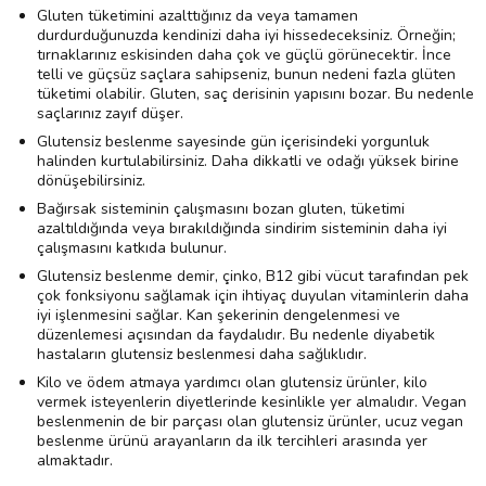
Gluten tüketimini azalttığınız da veya tamamen
durdurduğunuzda kendinizi daha iyi hissedeceksiniz. Örneğin;
tırnaklarınız eskisinden daha çok ve güçlü görünecektir. İnce
telli ve güçsüz saçlara sahipseniz, bunun nedeni fazla glüten
tüketimi olabilir. Gluten, saç derisinin yapısını bozar. Bu nedenle
saçlarınız zayıf düşer.
Glutensiz beslenme sayesinde gün içerisindeki yorgunluk
halinden kurtulabilirsiniz. Daha dikkatli ve odağı yüksek birine
dönüşebilirsiniz.
Bağırsak sisteminin çalışmasını bozan gluten, tüketimi
azaltıldığında veya bırakıldığında sindirim sisteminin daha iyi
çalışmasını katkıda bulunur.
Glutensiz beslenme demir, çinko, B12 gibi vücut tarafından pek
çok fonksiyonu sağlamak için ihtiyaç duyulan vitaminlerin daha
iyi işlenmesini sağlar. Kan şekerinin dengelenmesi ve
düzenlemesi açısından da faydalıdır. Bu nedenle diyabetik
hastaların glutensiz beslenmesi daha sağlıklıdır.
Kilo ve ödem atmaya yardımcı olan glutensiz ürünler, kilo
vermek isteyenlerin diyetlerinde kesinlikle yer almalıdır. Vegan
beslenmenin de bir parçası olan glutensiz ürünler, ucuz vegan
beslenme ürünü arayanların da ilk tercihleri arasında yer
almaktadır.