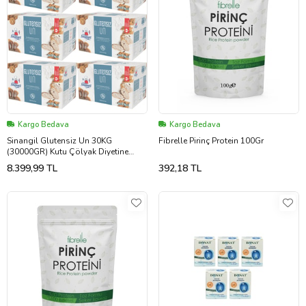
Kargo Bedava
Kargo Bedava
Sinangil Glutensiz Un 30KG
Fibrelle Pirinç Protein 100Gr
(30000GR) Kutu Çölyak Diyetine
Uygun (6PK*5Kg)
8.399,99 TL
392,18 TL