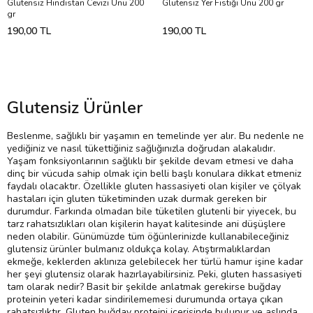
Glutensiz Hindistan Cevizi Unu 200
Glutensiz Yer Fıstığı Unu 200 gr
gr
190,00 TL
190,00 TL
Glutensiz Ürünler
Beslenme, sağlıklı bir yaşamın en temelinde yer alır. Bu nedenle ne
yediğiniz ve nasıl tükettiğiniz sağlığınızla doğrudan alakalıdır.
Yaşam fonksiyonlarının sağlıklı bir şekilde devam etmesi ve daha
dinç bir vücuda sahip olmak için belli başlı konulara dikkat etmeniz
faydalı olacaktır. Özellikle gluten hassasiyeti olan kişiler ve çölyak
hastaları için gluten tüketiminden uzak durmak gereken bir
durumdur. Farkında olmadan bile tüketilen glutenli bir yiyecek, bu
tarz rahatsızlıkları olan kişilerin hayat kalitesinde ani düşüşlere
neden olabilir. Günümüzde tüm öğünlerinizde kullanabileceğiniz
glutensiz ürünler bulmanız oldukça kolay. Atıştırmalıklardan
ekmeğe, keklerden aklınıza gelebilecek her türlü hamur işine kadar
her şeyi glutensiz olarak hazırlayabilirsiniz. Peki, gluten hassasiyeti
tam olarak nedir? Basit bir şekilde anlatmak gerekirse buğday
proteinin yeteri kadar sindirilememesi durumunda ortaya çıkan
rahatsızlıktır. Gluten buğday proteini içerisinde bulunur ve aslında