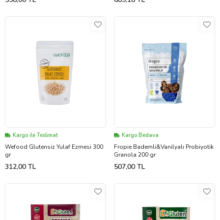
Kargo ile Teslimat
Kargo Bedava
Wefood Glutensiz Yulaf Ezmesi 300
Fropie Bademli&Vanilyalı Probiyotik
gr
Granola 200 gr
312,00 TL
507,00 TL