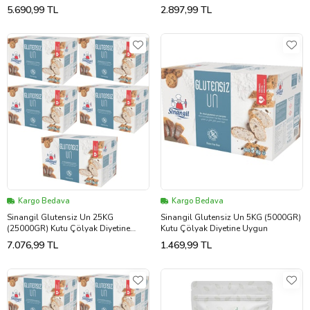
Uygun (4PK*5Kg)
Uygun (2PK*5Kg)
5.690,99 TL
2.897,99 TL
Kargo Bedava
Kargo Bedava
Sinangil Glutensiz Un 25KG
Sinangil Glutensiz Un 5KG (5000GR)
(25000GR) Kutu Çölyak Diyetine
Kutu Çölyak Diyetine Uygun
Uygun (5PK*5Kg)
7.076,99 TL
1.469,99 TL