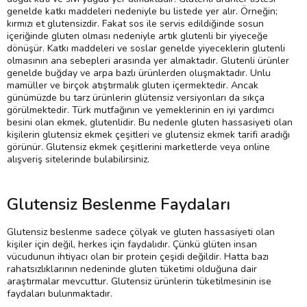
genelde katkı maddeleri nedeniyle bu listede yer alır. Örneğin;
kırmızı et glutensizdir. Fakat sos ile servis edildiğinde sosun
içeriğinde gluten olması nedeniyle artık glutenli bir yiyeceğe
dönüşür. Katkı maddeleri ve soslar genelde yiyeceklerin glutenli
olmasının ana sebepleri arasında yer almaktadır. Glutenli ürünler
genelde buğday ve arpa bazlı ürünlerden oluşmaktadır. Unlu
mamüller ve birçok atıştırmalık gluten içermektedir. Ancak
günümüzde bu tarz ürünlerin glütensiz versiyonları da sıkça
görülmektedir. Türk mutfağının ve yemeklerinin en iyi yardımcı
besini olan ekmek, glutenlidir. Bu nedenle gluten hassasiyeti olan
kişilerin glutensiz ekmek çeşitleri ve glutensiz ekmek tarifi aradığı
görünür. Glutensiz ekmek çeşitlerini marketlerde veya online
alışveriş sitelerinde bulabilirsiniz.
Glutensiz Beslenme Faydaları
Glutensiz beslenme sadece çölyak ve gluten hassasiyeti olan
kişiler için değil, herkes için faydalıdır. Çünkü glüten insan
vücudunun ihtiyacı olan bir protein çeşidi değildir. Hatta bazı
rahatsızlıklarının nedeninde gluten tüketimi olduğuna dair
araştırmalar mevcuttur. Glutensiz ürünlerin tüketilmesinin ise
faydaları bulunmaktadır.