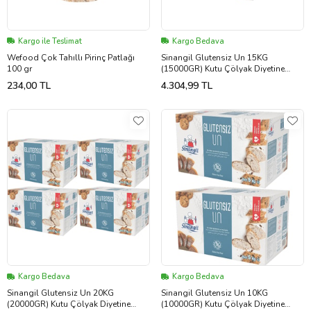
Kargo ile Teslimat
Kargo Bedava
Wefood Çok Tahıllı Pirinç Patlağı
Sinangil Glutensiz Un 15KG
100 gr
(15000GR) Kutu Çölyak Diyetine
Uygun (3PK*5Kg)
234,00 TL
4.304,99 TL
Kargo Bedava
Kargo Bedava
Sinangil Glutensiz Un 20KG
Sinangil Glutensiz Un 10KG
(20000GR) Kutu Çölyak Diyetine
(10000GR) Kutu Çölyak Diyetine