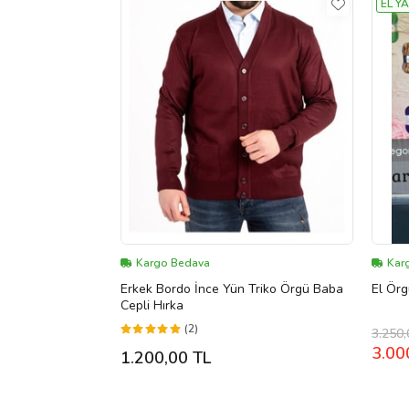
EL YA
Kargo Bedava
Kar
Erkek Bordo İnce Yün Triko Örgü Baba
El Örg
Cepli Hırka
(2)
3.250,
3.00
1.200,00 TL