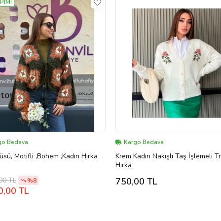
PIMI
go Bedava
Kargo Bedava
üsü, Motifli ,Bohem ,Kadın Hırka
Krem Kadın Nakışlı Taş İşlemeli Tr
Hırka
00 TL
750,00 TL
%8
0,00 TL