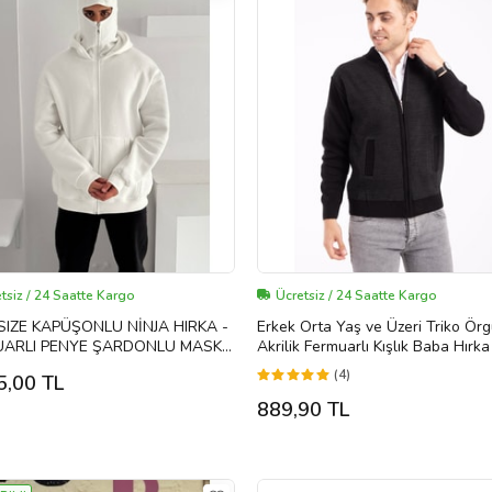
tsiz / 24 Saatte Kargo
Ücretsiz / 24 Saatte Kargo
IZE KAPÜŞONLU NİNJA HIRKA -
Erkek Orta Yaş ve Üzeri Triko Ör
UARLI PENYE ŞARDONLU MASKE
Akrilik Fermuarlı Kışlık Baba Hırk
ON (Beyaz)
Siyah
(4)
5,00 TL
889,90 TL