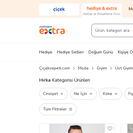
Hediye ve Milyonlarca Ürün
Hediye
Hediye Setleri
Doğum Günü
Kişiye Ö
Çiçeksepeti.com
Moda
Giyim
Üst Giyim
Diğer
Ayakkabı & Çanta
Parfüm
Yapı Mark
Hırka
Kategorisi Ürünleri
Cinsiyet
Ne İçin
Kime
Fi
Tüm Filtreler