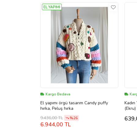
EL YAPIMI
Kargo Bedava
Kar
El yapımı örgü tasarım Candy puffy
Kadın
hırka, Peluş hırka
(Ekru)
9.436,00 TL
639,
%26
6.944,00 TL