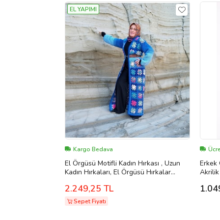
EL YAPIMI
Kargo Bedava
Ücre
El Örgüsü Motifli Kadın Hırkası , Uzun
Erkek 
Kadın Hırkaları, El Örgüsü Hırkalar
Akrili
(Batik Desen Mavi)
Düğme
2.249,25 TL
1.04
Sepet Fiyatı