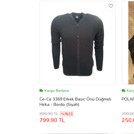
Kargo Bedava
Karg
Ce-Ce 3369 Erkek Basic Önü Düğmeli
POLAR
Hırka - Bordo (Siyah)
899,90 TL
299,0
%11
799,90 TL
250,