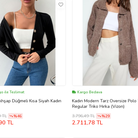
o ile Teslimat
Kargo Bedava
Ahşap Düğmeli Kısa Siyah Kadın
Kadın Modern Tarz Oversize Polo
Regular Triko Hırka (Vizon)
0 TL
3.796,49 TL
%46
%29
90 TL
2.711,78 TL