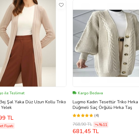
o ile Teslimat
Kargo Bedava
Lugmo Kadın Tesettür Triko Hırka
, Yelek
Düğmeli Saç Örğülü Hırka Taş
(4)
99 TL
768,90 TL
%11
t Fiyatı
681,45 TL