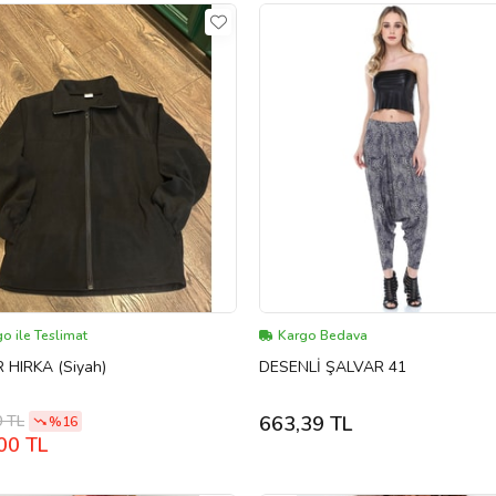
o ile Teslimat
Kargo Bedava
 HIRKA (Siyah)
DESENLİ ŞALVAR 41
0 TL
663,39 TL
%16
00 TL