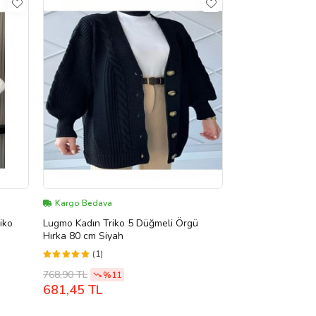
Kargo Bedava
iko
Lugmo Kadın Triko 5 Düğmeli Örgü
Hırka 80 cm Siyah
(1)
768,90 TL
%11
681,45 TL