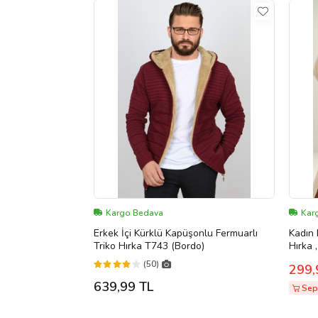
Kargo Bedava
Karg
Erkek İçi Kürklü Kapüşonlu Fermuarlı
Kadın Bej Şal Yaka Düz Uzun Kollu Triko
Triko Hırka T743 (Bordo)
Hırka 
(50)
299,
639,99 TL
Sepe