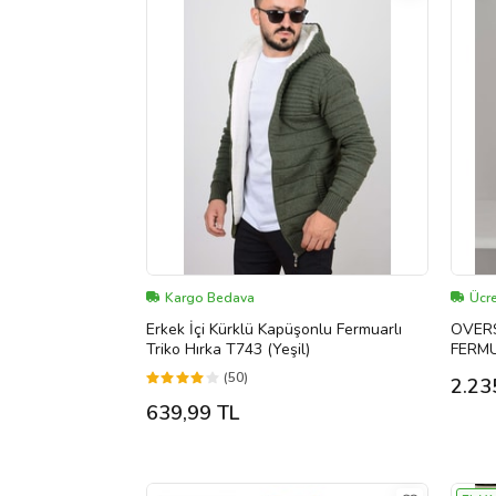
Kargo Bedava
Ücre
Erkek İçi Kürklü Kapüşonlu Fermuarlı
OVERS
Triko Hırka T743 (Yeşil)
FERM
KAPÜŞ
(50)
2.23
639,99 TL