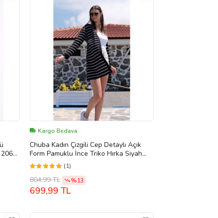
Kargo Bedava
gü
Chuba Kadın Çizgili Cep Detaylı Açık
a 2062-
Form Pamuklu İnce Triko Hırka Siyah
23S1010
(1)
804,99 TL
%13
699,99 TL