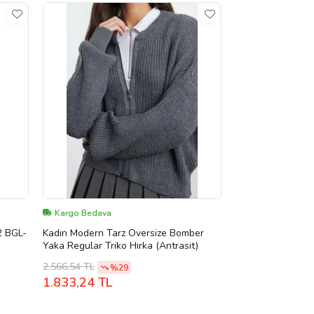
Kargo Bedava
2 BGL-
Kadın Modern Tarz Oversize Bomber
Yaka Regular Triko Hırka (Antrasit)
2.566,54 TL
%29
1.833,24 TL