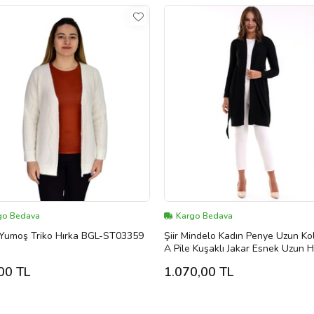
go Bedava
Kargo Bedava
 Yumoş Triko Hırka BGL-ST03359
Şiir Mindelo Kadın Penye Uzun Ko
A Pile Kuşaklı Jakar Esnek Uzun H
Tesettür Hırka - Siyah (Siyah)
00 TL
1.070,00 TL