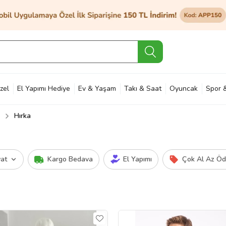
zel
El Yapımı Hediye
Ev & Yaşam
Takı & Saat
Oyuncak
Spor 
Hırka
et & Bahçe
Petshop
Kozmetik
Otomotiv & Motosiklet
Hobi
Ann
yat
Kargo Bedava
El Yapımı
Çok Al Az Ö