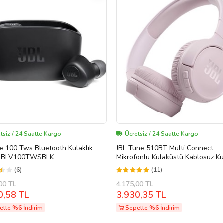
tsiz / 24 Saatte Kargo
Ücretsiz / 24 Saatte Kargo
be 100 Tws Bluetooth Kulaklık
JBL Tune 510BT Multi Connect
 JBLV100TWSBLK
Mikrofonlu Kulaküstü Kablosuz Ku
Pembe
(6)
(11)
00 TL
4.175,00 TL
0,58 TL
3.930,35 TL
ette %6 İndirim
Sepette %6 İndirim