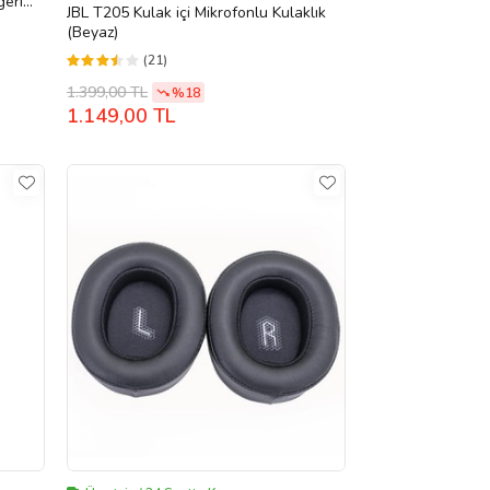
eri
JBL T205 Kulak içi Mikrofonlu Kulaklık
Pedi
(Beyaz)
(21)
1.399,00 TL
%18
1.149,00 TL