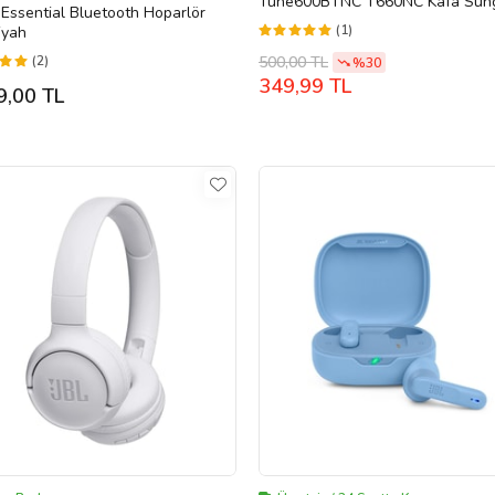
Tune600BTNC T660NC Kafa Süng
 Essential Bluetooth Hoparlör
Kafa Bandı Jbl 450 500 510 Kafa 
(1)
iyah
Headband (Beyaz)
500,00 TL
(2)
%30
349,99 TL
9,00 TL