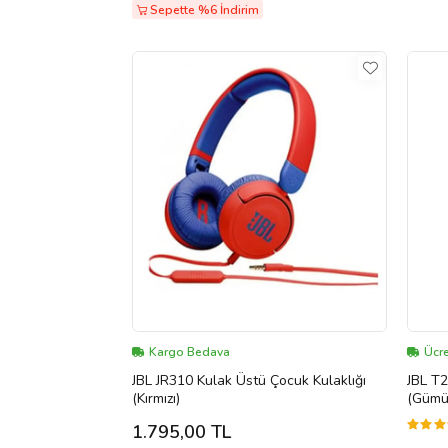
Sepette %6 İndirim
Kargo Bedava
Ücre
JBL JR310 Kulak Üstü Çocuk Kulaklığı
JBL T2
(Kırmızı)
(Gümü
1.795,00 TL