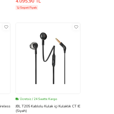
4.095,90 TL
Sepet Fiyatı
Ücretsiz / 24 Saatte Kargo
reless
JBL T205 Kablolu Kulak içi Kulaklık CT IE
(Siyah)