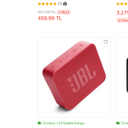
Kafa Bandı Jbl 450 500 510 Kafa Pedi
(7)
Headband (Pembe)
527,99 TL
3.27
%13
459,99 TL
Sepe
Ücretsiz / 24 Saatte Kargo
Ücre