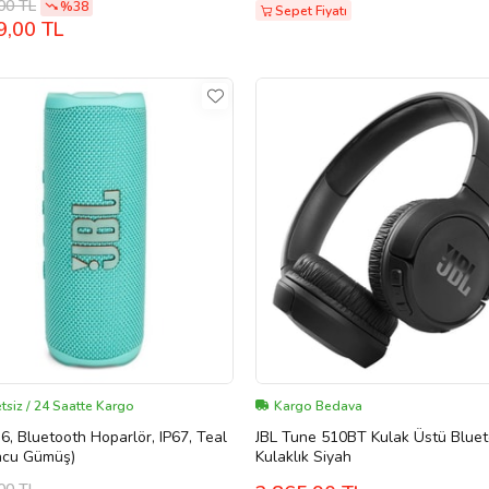
00 TL
%38
Sepet Fiyatı
9,00 TL
tsiz / 24 Saatte Kargo
Kargo Bedava
ip6, Bluetooth Hoparlör, IP67, Teal
JBL Tune 510BT Kulak Üstü Blue
ncu Gümüş)
Kulaklık Siyah