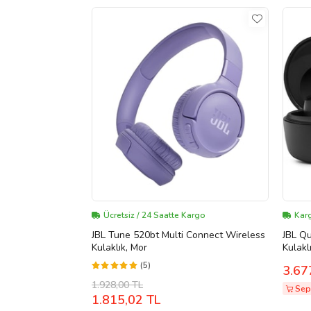
Ücretsiz / 24 Saatte Kargo
Kar
JBL Tune 520bt Multi Connect Wireless
JBL Q
Kulaklık, Mor
Kulakl
(5)
3.67
1.928,00 TL
Sepe
1.815,02 TL