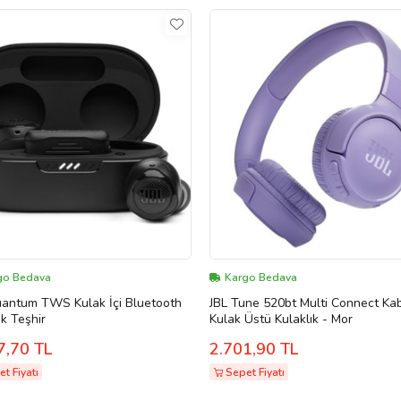
go Bedava
Kargo Bedava
uantum TWS Kulak İçi Bluetooth
JBL Tune 520bt Multi Connect Ka
ık Teşhir
Kulak Üstü Kulaklık - Mor
7,70 TL
2.701,90 TL
t Fiyatı
Sepet Fiyatı