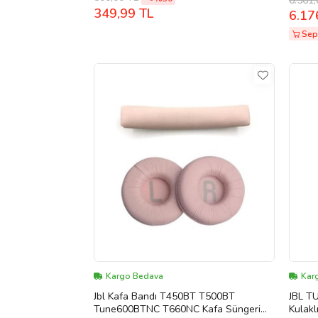
6.561,
349,99 TL
6.17
Sep
Kargo Bedava
Kar
Jbl Kafa Bandı T450BT T500BT
JBL T
Tune600BTNC T660NC Kafa Süngeri
Kulakl