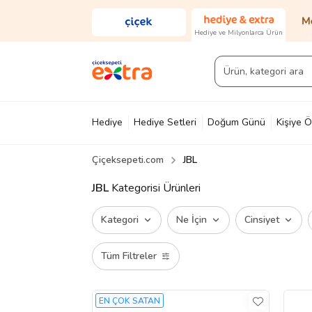
Hediye ve Milyonlarca Ürün
Hediye
Hediye Setleri
Doğum Günü
Kişiye Ö
Çiçeksepeti.com
JBL
Diğer
Ayakkabı & Çanta
Parfüm
Yapı Mark
JBL
Kategorisi Ürünleri
Kategori
Ne İçin
Cinsiyet
Tüm Filtreler
EN ÇOK SATAN