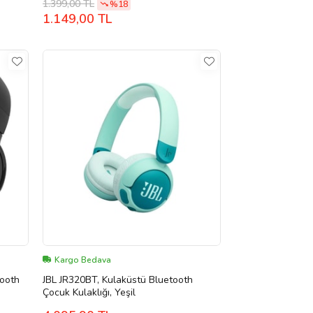
1.399,00 TL
%18
1.149,00 TL
Kargo Bedava
tooth
JBL JR320BT, Kulaküstü Bluetooth
Çocuk Kulaklığı, Yeşil