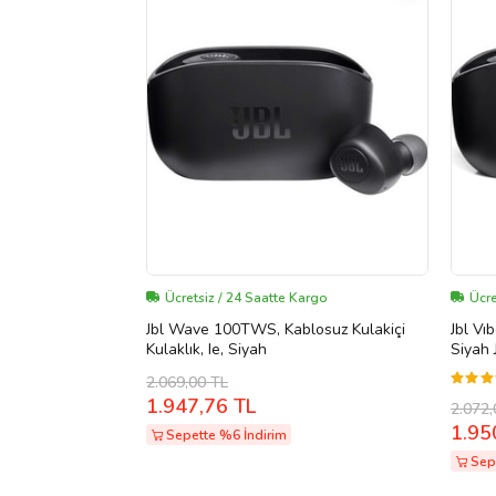
Ücretsiz / 24 Saatte Kargo
Ücre
Jbl Wave 100TWS, Kablosuz Kulakiçi
Jbl Vı
Kulaklık, Ie, Siyah
Siyah
2.069,00 TL
1.947,76 TL
2.072,
1.95
Sepette %6 İndirim
Sep