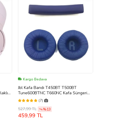
Kargo Bedava
Jbl Kafa Bandı T450BT T500BT
laklık
Tune600BTNC T660NC Kafa Süngeri
Kafa Bandı Jbl 450 500 510 Kafa Pedi
(7)
Headband (Mavi)
527,99 TL
%13
459,99 TL