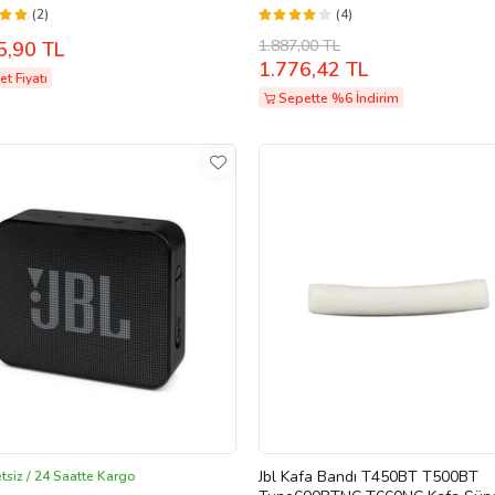
(2)
(4)
1.887,00 TL
5,90 TL
1.776,42 TL
t Fiyatı
Sepette %6 İndirim
Jbl Kafa Bandı T450BT T500BT
tsiz / 24 Saatte Kargo