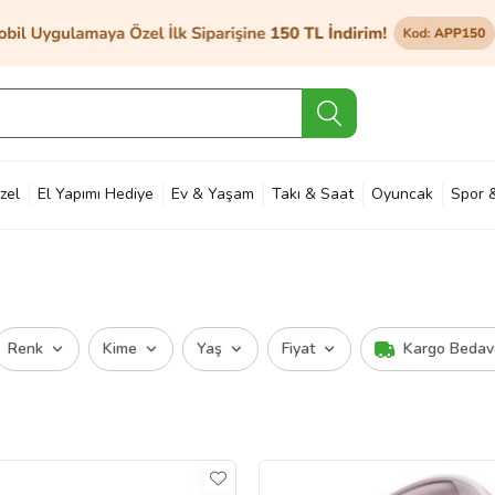
zel
El Yapımı Hediye
Ev & Yaşam
Takı & Saat
Oyuncak
Spor 
et & Bahçe
Petshop
Kozmetik
Otomotiv & Motosiklet
Hobi
Ann
Renk
Kime
Yaş
Fiyat
Kargo Bedav