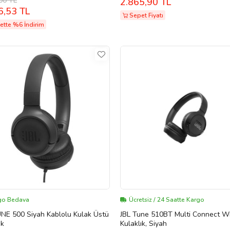
00 TL
2.865,90 TL
6,53 TL
Sepet Fiyatı
ette %6 İndirim
go Bedava
Ücretsiz / 24 Saatte Kargo
UNE 500 Siyah Kablolu Kulak Üstü
JBL Tune 510BT Multi Connect Wi
ık
Kulaklık, Siyah