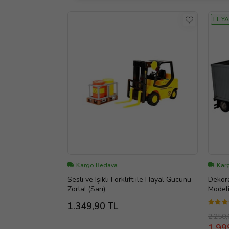
EL YA
Kargo Bedava
Kar
Sesli ve Işıklı Forklift ile Hayal Gücünü
Dekora
Zorla! (Sarı)
Modeli
Çerçev
1.349,90 TL
2.250,
1.99