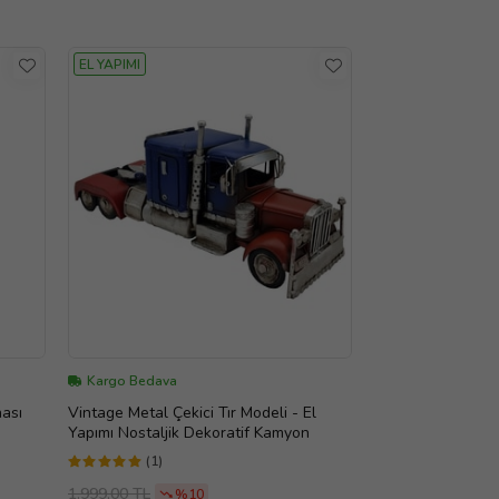
EL YAPIMI
Kargo Bedava
nası
Vintage Metal Çekici Tır Modeli - El
Yapımı Nostaljik Dekoratif Kamyon
(1)
1.999,00 TL
%10