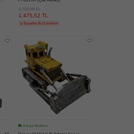
l
PY8911A (Çok Renkli)
1.735,90 TL
1.475,52 TL
Sepette %15 İndirim
Kargo Bedava