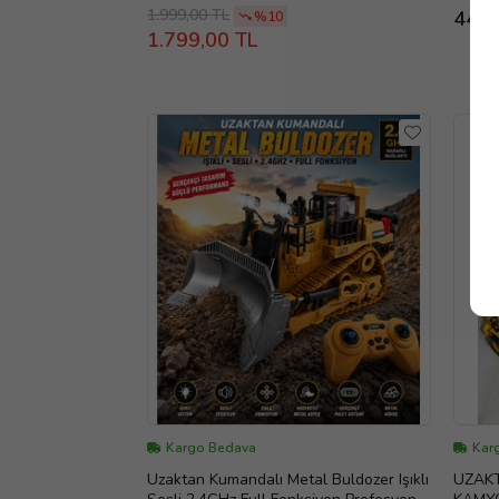
Yolcul
1.999,00 TL
449,
%10
1.799,00 TL
Kargo Bedava
Kar
Uzaktan Kumandalı Metal Buldozer Işıklı
UZAK