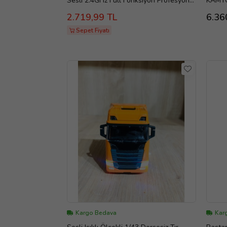
Sesli 2.4GHz Full Fonksiyon Profesyonel
KAMYO
İş Makinesi
SETİ 
2.719,99 TL
6.36
Sepet Fiyatı
Kargo Bedava
Kar