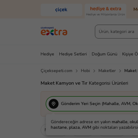
Hediye ve Milyonlarca Ürün
Hediye
Hediye Setleri
Doğum Günü
Kişiye Ö
Çiçeksepeti.com
Hobi
Maketler
Maket 
Diğer
Ayakkabı & Çanta
Parfüm
Yapı Mark
Maket Kamyon ve Tır
Kategorisi Ürünleri
Gönderim Yeri Seçin (Mahalle, AVM, Oku
Göndereceğin adrese en yakın
mahalle, okul
hastane, plaza, AVM
gibi noktaları yazabilirsi
Ne İçin
Kime
Cinsiyet
Ma