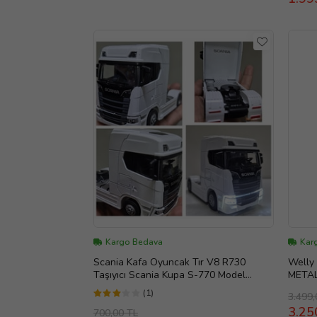
Kargo Bedava
Kar
Scania Kafa Oyuncak Tır V8 R730
Welly 
Taşıyıcı Scania Kupa S-770 Model
METAL
Diecast 12 Cm Maket Koleksiyon
(1)
3.499,
3.25
700,00 TL