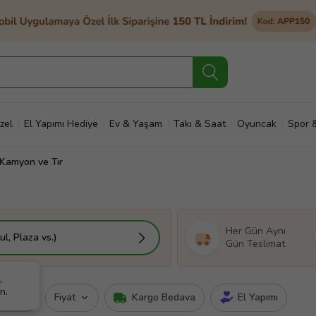
zel
El Yapımı Hediye
Ev & Yaşam
Takı & Saat
Oyuncak
Spor 
Kamyon ve Tır
et & Bahçe
Petshop
Kozmetik
Otomotiv & Motosiklet
Hobi
Ann
Her Gün Aynı
l, Plaza vs.)
Gün Teslimat
,
n.
rka
Fiyat
Kargo Bedava
El Yapımı