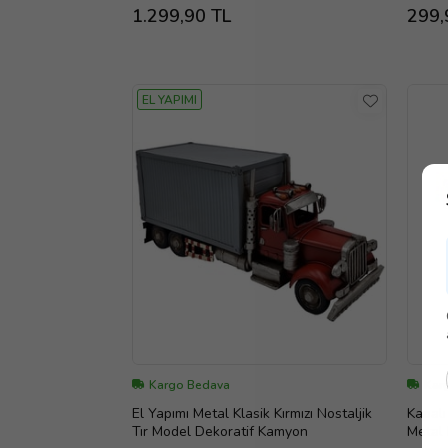
Renkli
1.299,90 TL
299,
EL YAPIMI
Kargo Bedava
Kar
El Yapımı Metal Klasik Kırmızı Nostaljik
Kapal
Tır Model Dekoratif Kamyon
Metal 