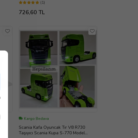
(1)
726,60 TL
ı
Kargo Bedava
lı
Scania Kafa Oyuncak Tır V8 R730
Taşıyıcı Scania Kupa S-770 Model