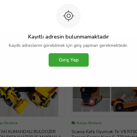
uklara Hazır Olun! 20cm. (Sarı)
90 TL
575,00 TL
Kayıtlı adresin bulunmamaktadır
Kayıtlı adreslerini görebilmek için giriş yapman gerekmektedir.
Giriş Yap
go Bedava
Kargo Bedava
TAN KUMANDALI BULDOZER
Scania Kafa Oyuncak Tır V8 R73