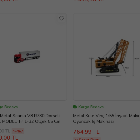
go Bedava
Kargo Bedava
Metal Scania V8 R730 Dorseli
Metal Kule Vinç 1:55 İnşaat Maki
 MODEL Tır 1-32 Ölçek 55 Cm
Oyuncak İş Makinası
00 TL
764,99 TL
%7
0,00 TL