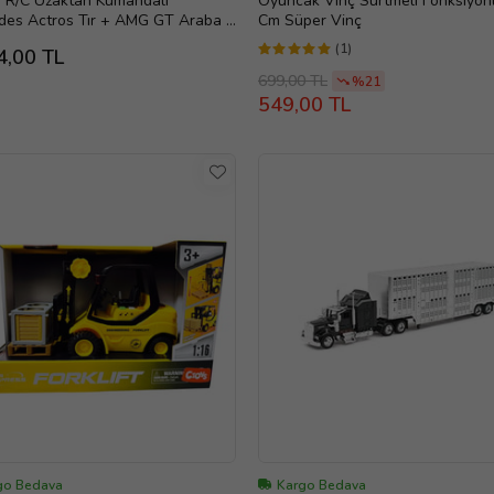
r R/C Uzaktan Kumandalı
Oyuncak Vinç Sürtmeli Fonksiyon
des Actros Tır + AMG GT Araba -
Cm Süper Vinç
(1)
4,00 TL
699,00 TL
%21
549,00 TL
go Bedava
Kargo Bedava