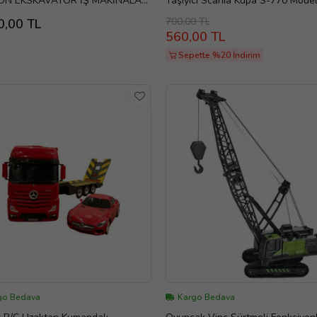
N EKSKAVATÖR İŞ MAKİNALARI
Taşıyıcı Scania Kupa S-770 Mode
3LÜ
Diecast 12 Cm Maket Koleksiyon
700,00 TL
0,00 TL
560,00 TL
Sepette %20 İndirim
go Bedava
Kargo Bedava