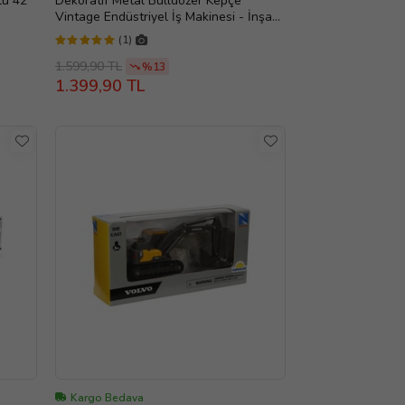
lu 42
Dekoratif Metal Bulldozer Kepçe
Vintage Endüstriyel İş Makinesi - İnşaat
İş Makinesi Hediyesi
(1)
1.599,90 TL
%13
1.399,90 TL
Kargo Bedava