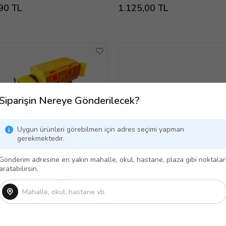
)
Taraflı Kepçe
90 TL
1.125,00 TL
Siparişin Nereye Gönderilecek?
Uygun ürünleri görebilmen için adres seçimi yapman
gerekmektedir.
Gönderim adresine en yakın mahalle, okul, hastane, plaza gibi noktalar
aratabilirsin.
go Bedava
Kargo Bedava
ı Kasa Yolcu Taşıyan Oyuncak
King Toys Pet Shop Tır 14 Hayvan
Kamyon ile Heyecan Verici