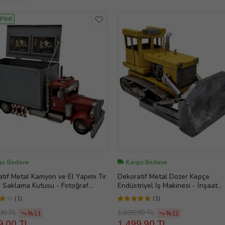
PIMI
go Bedava
Kargo Bedava
tif Metal Kamyon ve El Yapımı Tır
Dekoratif Metal Dozer Kepçe
 Saklama Kutusu - Fotoğraf
Endüstriyel İş Makinesi - İnşaat
eli
Mühendis Hediyesi
(1)
(1)
00 TL
1.699,90 TL
%11
%12
9,00 TL
1.499,90 TL