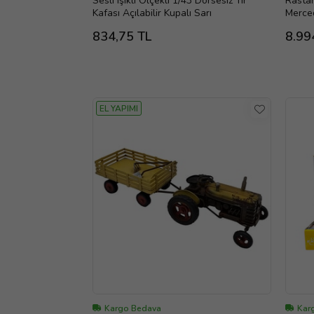
Sesli Işıklı Ölçekli 1/43 Dorsesiz Tır
Rasta
Kafası Açılabilir Kupalı Sarı
Merce
Kırmızı
834,75 TL
8.99
EL YAPIMI
Kargo Bedava
Kar