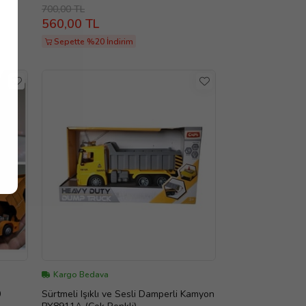
Diecast 12 Cm Maket Koleksiyon
700,00 TL
560,00 TL
Sepette %20 İndirim
Kargo Bedava
0
Sürtmeli Işıklı ve Sesli Damperli Kamyon