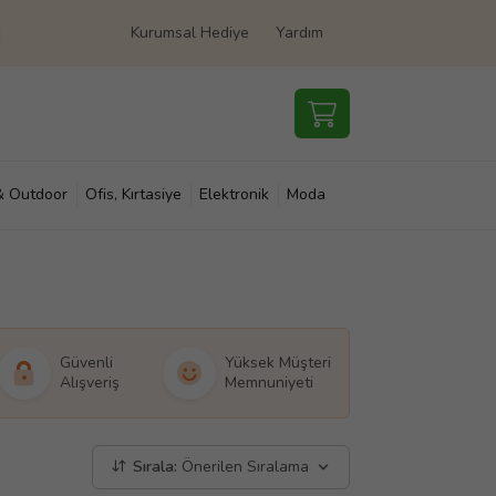
Kurumsal Hediye
Yardım
& Outdoor
Ofis, Kırtasiye
Elektronik
Moda
e & Çocuk
Süpermarket
Güvenli
Yüksek Müşteri
Alışveriş
Memnuniyeti
Sırala:
Önerilen Sıralama