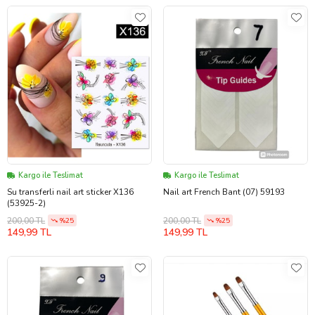
Kargo ile Teslimat
Kargo ile Teslimat
Su transferli nail art sticker X136
Nail art French Bant (07) 59193
(53925-2)
200,00 TL
200,00 TL
%25
%25
149,99 TL
149,99 TL