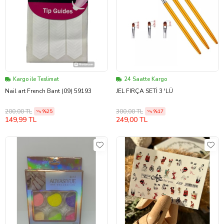
Kargo ile Teslimat
24 Saatte Kargo
Nail art French Bant (09) 59193
JEL FIRÇA SETİ 3 'LÜ
200,00 TL
300,00 TL
%25
%17
149,99 TL
249,00 TL