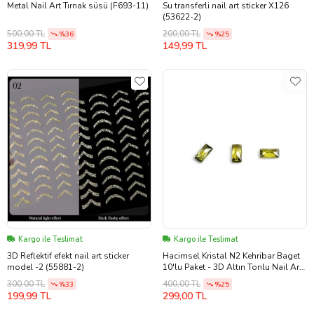
Metal Nail Art Tırnak süsü (F693-11)
Su transferli nail art sticker X126
(53622-2)
500,00 TL
200,00 TL
%36
%25
319,99 TL
149,99 TL
Kargo ile Teslimat
Kargo ile Teslimat
3D Reflektif efekt nail art sticker
Hacimsel Kristal N2 Kehribar Baget
model -2 (55881-2)
10'lu Paket - 3D Altın Tonlu Nail Art
Taşı
300,00 TL
400,00 TL
%33
%25
199,99 TL
299,00 TL