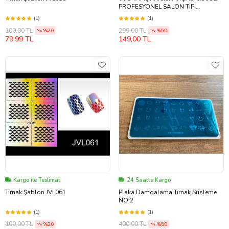
PROFESYONEL SALON TİPİ
MAKSİMUM HIZLI YAPIŞTIRICI
(1)
(1)
100,00 TL
299,00 TL
%20
%50
79,99 TL
149,00 TL
Kargo ile Teslimat
24 Saatte Kargo
Tırnak Şablon JVL061
Plaka Damgalama Tırnak Süsleme
NO:2
(1)
(1)
100,00 TL
400,00 TL
%20
%50