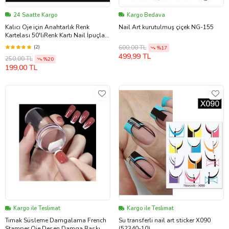
24 Saatte Kargo
Kargo Bedava
Kalıcı Oje için Anahtarlık Renk
Nail Art kurutulmuş çiçek NG-155
Kartelası 50'liRenk Kartı Nail İpuçları
Şeffaf Beyaz KEMİK
(2)
600,00 TL
%17
499,99 TL
250,00 TL
%20
199,00 TL
Kargo ile Teslimat
Kargo ile Teslimat
Tırnak Süsleme Damgalama French
Su transferli nail art sticker X090
Stamper Oje Desen Damga Baskı
(52340-10)