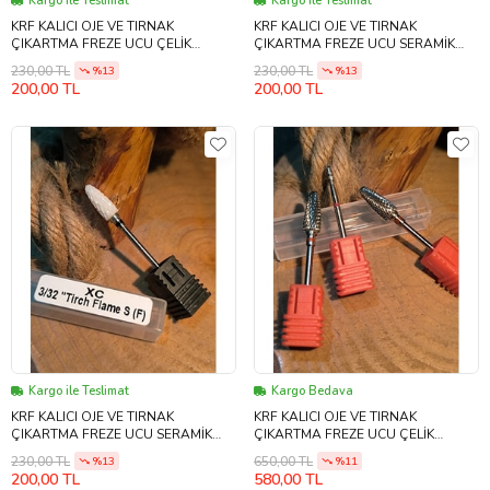
Kargo ile Teslimat
Kargo ile Teslimat
KRF KALICI OJE VE TIRNAK
KRF KALICI OJE VE TIRNAK
ÇIKARTMA FREZE UCU ÇELİK
ÇIKARTMA FREZE UCU SERAMİK
TROCH CYLİNDER F SERİSİ F KIRMIZI
TRANGLE F SERİSİ M KIRMIZI
230,00 TL
230,00 TL
%13
%13
200,00 TL
200,00 TL
Kargo ile Teslimat
Kargo Bedava
KRF KALICI OJE VE TIRNAK
KRF KALICI OJE VE TIRNAK
ÇIKARTMA FREZE UCU SERAMİK
ÇIKARTMA FREZE UCU ÇELİK
TRANGLE F SERİSİ M KIRMIZI
TROCH CYLİNDER F SERİSİ F KIRMIZI
230,00 TL
650,00 TL
%13
%11
2Lİ
200,00 TL
580,00 TL