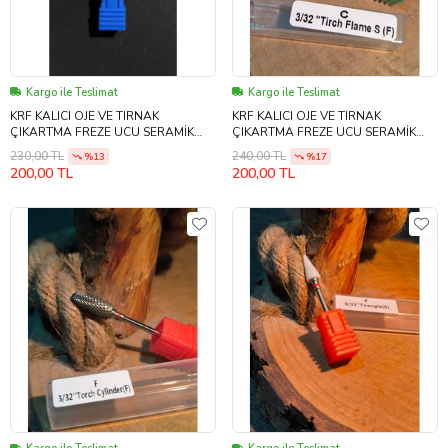
Kargo ile Teslimat
Kargo ile Teslimat
KRF KALICI OJE VE TIRNAK
KRF KALICI OJE VE TIRNAK
ÇIKARTMA FREZE UCU SERAMİK
ÇIKARTMA FREZE UCU SERAMİK
TRANGLE F SERİSİ M mavi
TRANGLE F SERİSİ M YESİL
230,00 TL
240,00 TL
%13
%17
200,00 TL
200,00 TL