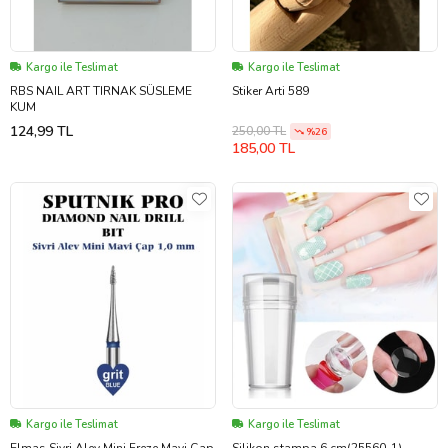
Kargo ile Teslimat
Kargo ile Teslimat
RBS NAIL ART TIRNAK SÜSLEME
Stiker Arti 589
KUM
124,99 TL
250,00 TL
%26
185,00 TL
Kargo ile Teslimat
Kargo ile Teslimat
Elmas Sivri Alev Mini Freze Mavi Çap
Silikon stampa 6 cm(25560-1)