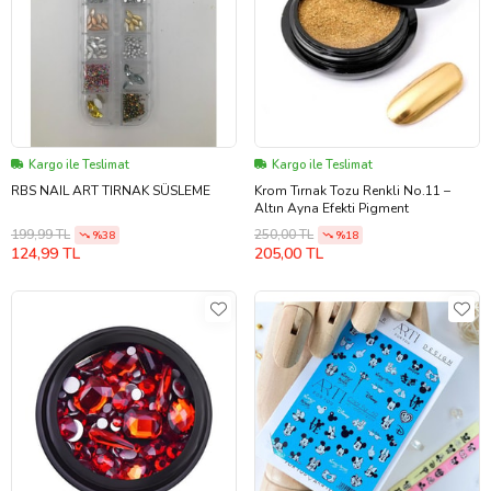
Kargo ile Teslimat
Kargo ile Teslimat
RBS NAIL ART TIRNAK SÜSLEME
Krom Tırnak Tozu Renkli No.11 –
Altın Ayna Efekti Pigment
199,99 TL
250,00 TL
%38
%18
124,99 TL
205,00 TL