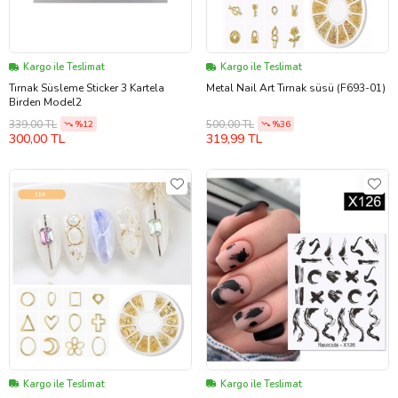
Kargo ile Teslimat
Kargo ile Teslimat
Tırnak Süsleme Sticker 3 Kartela
Metal Nail Art Tırnak süsü (F693-01)
Birden Model2
339,00 TL
500,00 TL
%12
%36
300,00 TL
319,99 TL
Kargo ile Teslimat
Kargo ile Teslimat