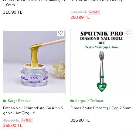
1,0mm
315,90 TL
300,00 TL
%16
250,99 TL
Kargo Bedava
Kargo ile Teslimat
Patrisa Nail Örümcek Ağı S4 Altın 5
Elmas Zeytin Freze Yeşil Çap 2,5mm
gr Nail Art Çizgi Jeli
315,90 TL
400,00 TL
%11
355,00 TL