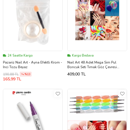
24 Saatte Kargo
Kargo Bedava
Pazariz Nail Art - Ayna Efektli Krom -
Nail Art 48 Adet Mega Sim Pul
Inci Tozu Beyaz
Boncuk Seti Tırnak Göz Çevresi
Süsleme Kalıcı Oje
409,00 TL
190,88 TL
%13
165,99 TL