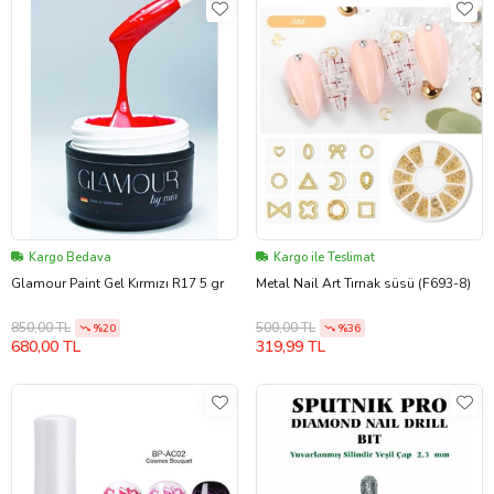
Kargo Bedava
Kargo ile Teslimat
Glamour Paint Gel Kırmızı R17 5 gr
Metal Nail Art Tırnak süsü (F693-8)
850,00 TL
500,00 TL
%20
%36
680,00 TL
319,99 TL