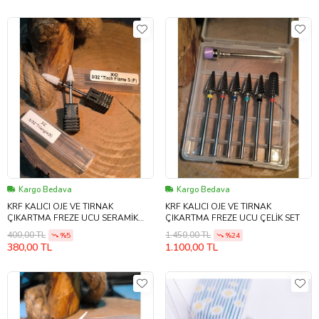
Kargo Bedava
Kargo Bedava
KRF KALICI OJE VE TIRNAK
KRF KALICI OJE VE TIRNAK
ÇIKARTMA FREZE UCU SERAMİK
ÇIKARTMA FREZE UCU ÇELİK SET
TRANGLE F SERİSİ M SİYA ÇİFTLİ
400,00 TL
1.450,00 TL
%5
%24
380,00 TL
1.100,00 TL