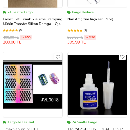
24 Saatte Kargo
Kargo Bedava
French Seti Tırnak Süsleme Stampıng
Nail Art çizim fırça seti (Mor)
Mühür Transfer Slikon Damga + Oje
Hediyeli
(5)
(1)
400,00 TL
500,00 TL
%50
%20
200,00 TL
399,99 TL
Kargo ile Teslimat
24 Saatte Kargo
Tırnak Şablon JVL018
TİPS YAPIŞTIRICISI FIRÇALI 0.36OZ