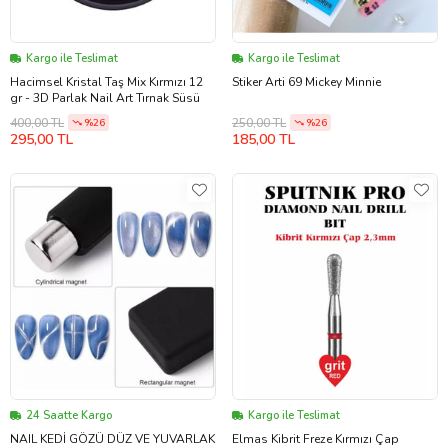
Kargo ile Teslimat
Kargo ile Teslimat
Hacimsel Kristal Taş Mix Kırmızı 12
Stiker Arti 69 Mickey Minnie
gr - 3D Parlak Nail Art Tırnak Süsü
400,00 TL
250,00 TL
%26
%26
295,00 TL
185,00 TL
24 Saatte Kargo
Kargo ile Teslimat
NAIL KEDİ GÖZÜ DÜZ VE YUVARLAK
Elmas Kibrit Freze Kırmızı Çap