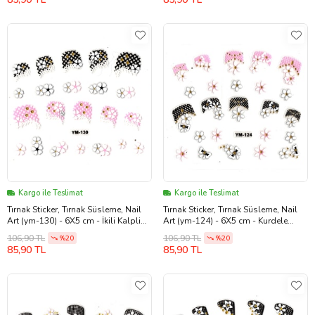
Kargo ile Teslimat
Kargo ile Teslimat
Tırnak Sticker, Tırnak Süsleme, Nail
Tırnak Sticker, Tırnak Süsleme, Nail
Art (ym-130) - 6X5 cm - İkili Kalpli
Art (ym-124) - 6X5 cm - Kurdele
Çiçek
Çiçek
106,90 TL
106,90 TL
%20
%20
85,90 TL
85,90 TL