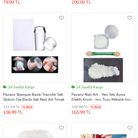
79,99 TL
200,00 TL
24 Saatte Kargo
24 Saatte Kargo
Pazariz Stamper Baskı Transfer Seti
Pazariz Nail Art - Yeni Seri Ayna
Silikon Oje Baskı Seti Nail Art Tırnak
Efektli Krom - Inci Tozu Metalik Inci
Beyaz
123,04 TL
190,88 TL
%13
%13
106,99 TL
165,99 TL