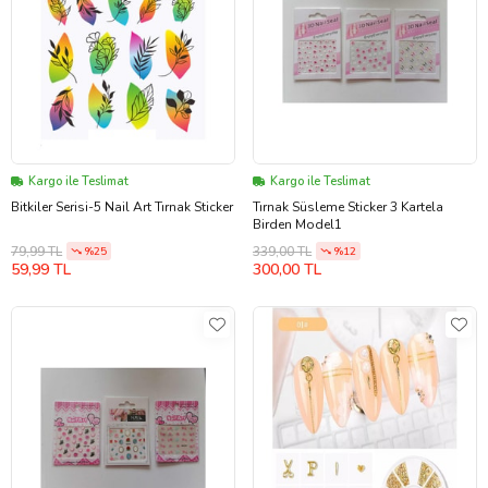
Kargo ile Teslimat
Kargo ile Teslimat
Bitkiler Serisi-5 Nail Art Tırnak Sticker
Tırnak Süsleme Sticker 3 Kartela
Birden Model1
79,99 TL
339,00 TL
%25
%12
59,99 TL
300,00 TL