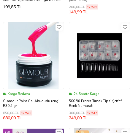
Şekillendirici
199,85 TL
200,00 TL
%25
149,99 TL
Kargo Bedava
24 Saatte Kargo
Glamour Paint Gel Ahududu rengi
500 'lü Protez Tırnak Tipsi Şeffaf
R39 5 gr
Renk Numaralı
850,00 TL
300,00 TL
%20
%17
680,00 TL
249,00 TL