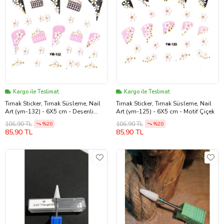
Kargo ile Teslimat
Kargo ile Teslimat
Tırnak Sticker, Tırnak Süsleme, Nail
Tırnak Sticker, Tırnak Süsleme, Nail
Art (ym-132) - 6X5 cm - Desenli
Art (ym-125) - 6X5 cm - Motif Çiçek
Çiçek
106,90 TL
106,90 TL
%20
%20
85,90 TL
85,90 TL