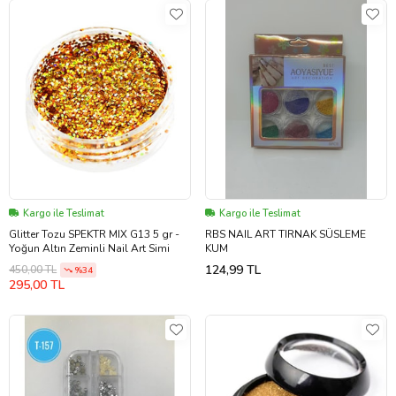
Kargo ile Teslimat
Kargo ile Teslimat
Glitter Tozu SPEKTR MIX G13 5 gr -
RBS NAIL ART TIRNAK SÜSLEME
Yoğun Altın Zeminli Nail Art Simi
KUM
124,99 TL
450,00 TL
%34
295,00 TL