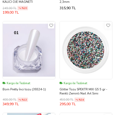
KALICI OJE MAGNETİ
2,3mm
315,90 TL
249,00 TL
%20
199,00 TL
Kargo ile Teslimat
Kargo ile Teslimat
Born Pretty İnci tozu (39324-1)
Glitter Tozu SPEKTR MIX G5 5 gr -
Renkli Zeminli Nail Art Simi
400,00 TL
450,00 TL
%13
%34
349,99 TL
295,00 TL