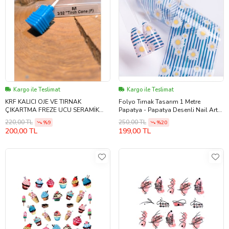
Kargo ile Teslimat
Kargo ile Teslimat
KRF KALICI OJE VE TIRNAK
Folyo Tırnak Tasarım 1 Metre
ÇIKARTMA FREZE UCU SERAMİK
Papatya - Papatya Desenli Nail Art
TRİCONE SERİSİ M
Transfer Folyosu
220,00 TL
250,00 TL
%9
%20
200,00 TL
199,00 TL