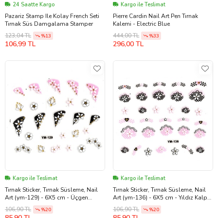
24 Saatte Kargo
Kargo ile Teslimat
Pazariz Stamp Ile Kolay French Seti
Pierre Cardin Nail Art Pen Tırnak
Tırnak Süs Damgalama Stamper
Kalemi - Electric Blue
123,04 TL
444,00 TL
%13
%33
106,99 TL
296,00 TL
Kargo ile Teslimat
Kargo ile Teslimat
Tırnak Sticker, Tırnak Süsleme, Nail
Tırnak Sticker, Tırnak Süsleme, Nail
Art (ym-129) - 6X5 cm - Üçgen
Art (ym-136) - 6X5 cm - Yıldız Kalp
Kalpli Çiçek
Çiçek
106,90 TL
106,90 TL
%20
%20
85,90 TL
85,90 TL