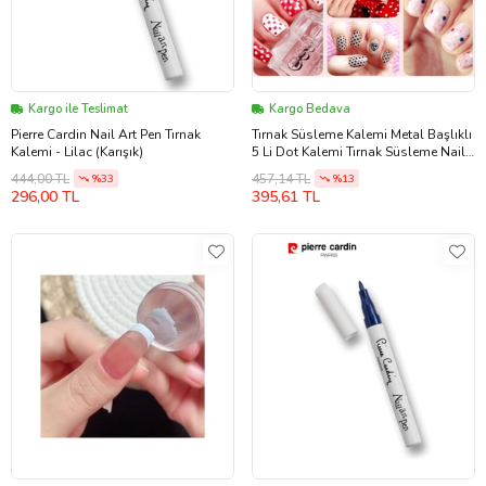
Kargo ile Teslimat
Kargo Bedava
Pierre Cardin Nail Art Pen Tırnak
Tırnak Süsleme Kalemi Metal Başlıklı
Kalemi - Lilac (Karışık)
5 Li Dot Kalemi Tırnak Süsleme Nail
Art Dot
444,00 TL
457,14 TL
%33
%13
296,00 TL
395,61 TL