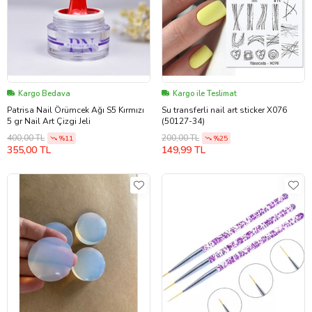
Kargo Bedava
Kargo ile Teslimat
Patrisa Nail Örümcek Ağı S5 Kırmızı
Su transferli nail art sticker X076
5 gr Nail Art Çizgi Jeli
(50127-34)
400,00 TL
200,00 TL
%11
%25
355,00 TL
149,99 TL