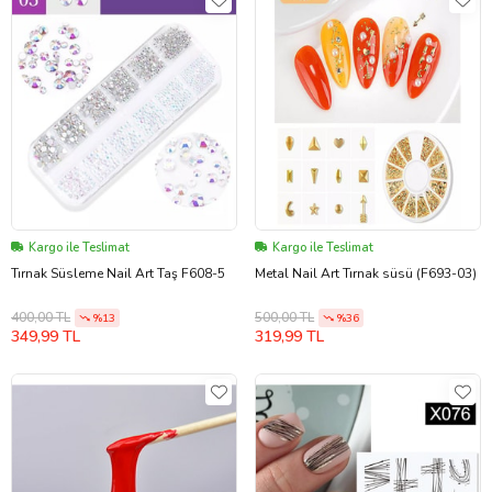
Kargo ile Teslimat
Kargo ile Teslimat
Tırnak Süsleme Nail Art Taş F608-5
Metal Nail Art Tırnak süsü (F693-03)
400,00 TL
500,00 TL
%13
%36
349,99 TL
319,99 TL